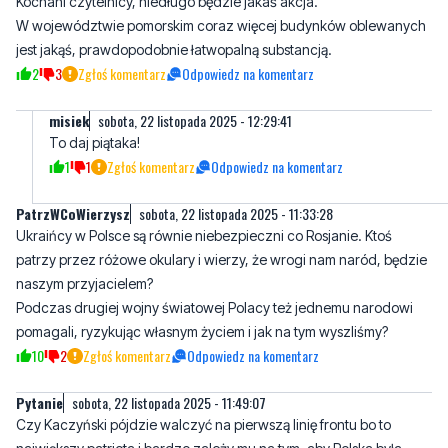
Kochani czytelnicy, niedługo będzie jakaś akcja.
W województwie pomorskim coraz więcej budynków oblewanych
jest jakąś, prawdopodobnie łatwopalną substancją.
2
3
Zgłoś komentarz
Odpowiedz na komentarz
misiek
sobota, 22 listopada 2025 - 12:29:41
To daj piątaka!
1
1
Zgłoś komentarz
Odpowiedz na komentarz
PatrzWCoWierzysz
sobota, 22 listopada 2025 - 11:33:28
Ukraińcy w Polsce są równie niebezpieczni co Rosjanie. Ktoś
patrzy przez różowe okulary i wierzy, że wrogi nam naród, będzie
naszym przyjacielem?
Podczas drugiej wojny światowej Polacy też jednemu narodowi
pomagali, ryzykując własnym życiem i jak na tym wyszliśmy?
10
2
Zgłoś komentarz
Odpowiedz na komentarz
Pytanie
sobota, 22 listopada 2025 - 11:49:07
Czy Kaczyński pójdzie walczyć na pierwszą linię frontu bo to