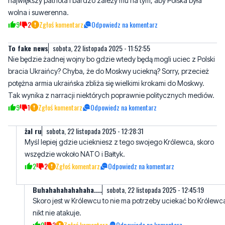
największy patriota i bardzo zależy mu na tym, aby Polska była
wolna i suwerenna.
9
2
Zgłoś komentarz
Odpowiedz na komentarz
To fake news
sobota, 22 listopada 2025 - 11:52:55
Nie będzie żadnej wojny bo gdzie wtedy będą mogli uciec z Polski
bracia Ukraińcy? Chyba, że do Moskwy uciekną? Sorry, przecież
potężna armia ukraińska zbliża się wielkimi krokami do Moskwy.
Tak wynika z narracji niektórych poprawnie politycznych mediów.
9
1
Zgłoś komentarz
Odpowiedz na komentarz
żal ru
sobota, 22 listopada 2025 - 12:28:31
Myśl lepiej gdzie uciekniesz z tego swojego Królewca, skoro
wszędzie wokoło NATO i Bałtyk.
2
2
Zgłoś komentarz
Odpowiedz na komentarz
Buhahahahahahaha....
sobota, 22 listopada 2025 - 12:45:19
Skoro jest w Królewcu to nie ma potrzeby uciekać bo Królewc
nikt nie atakuje.
0
2
Zgłoś komentarz
Odpowiedz na komentarz