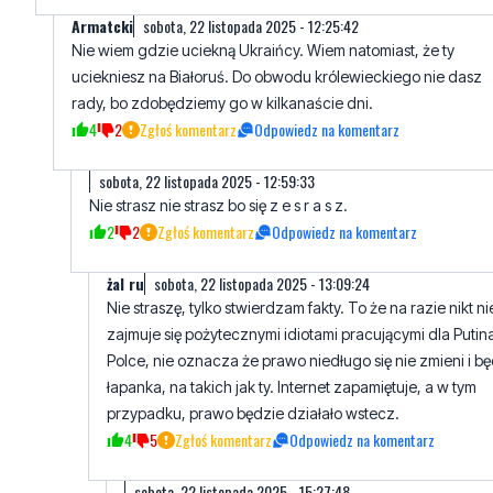
Armatcki
sobota, 22 listopada 2025 - 12:25:42
Nie wiem gdzie uciekną Ukraińcy. Wiem natomiast, że ty
uciekniesz na Białoruś. Do obwodu królewieckiego nie dasz
rady, bo zdobędziemy go w kilkanaście dni.
4
2
Zgłoś komentarz
Odpowiedz na komentarz
sobota, 22 listopada 2025 - 12:59:33
Nie strasz nie strasz bo się z e s r a s z.
2
2
Zgłoś komentarz
Odpowiedz na komentarz
żal ru
sobota, 22 listopada 2025 - 13:09:24
Nie straszę, tylko stwierdzam fakty. To że na razie nikt ni
zajmuje się pożytecznymi idiotami pracującymi dla Putin
Polce, nie oznacza że prawo niedługo się nie zmieni i b
łapanka, na takich jak ty. Internet zapamiętuje, a w tym
przypadku, prawo będzie działało wstecz.
4
5
Zgłoś komentarz
Odpowiedz na komentarz
sobota, 22 listopada 2025 - 15:27:48