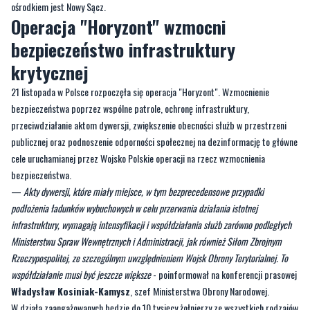
ośrodkiem jest Nowy Sącz.
Operacja "Horyzont" wzmocni
bezpieczeństwo infrastruktury
krytycznej
21 listopada w Polsce rozpoczęła się operacja "Horyzont". Wzmocnienie
bezpieczeństwa poprzez wspólne patrole, ochronę infrastruktury,
przeciwdziałanie aktom dywersji, zwiększenie obecności służb w przestrzeni
publicznej oraz podnoszenie odporności społecznej na dezinformację to główne
cele uruchamianej przez Wojsko Polskie operacji na rzecz wzmocnienia
bezpieczeństwa.
—
Akty dywersji, które miały miejsce, w tym bezprecedensowe przypadki
podłożenia ładunków wybuchowych w celu przerwania działania istotnej
infrastruktury, wymagają intensyfikacji i współdziałania służb zarówno podległych
Ministerstwu Spraw Wewnętrznych i Administracji, jak również Siłom Zbrojnym
Rzeczypospolitej, ze szczególnym uwzględnieniem Wojsk Obrony Terytorialnej. To
współdziałanie musi być jeszcze większe
- poinformował na konferencji prasowej
Władysław Kosiniak-Kamysz
, szef Ministerstwa Obrony Narodowej.
W działa zaangażowanych będzie do 10 tysięcy żołnierzy ze wszystkich rodzajów