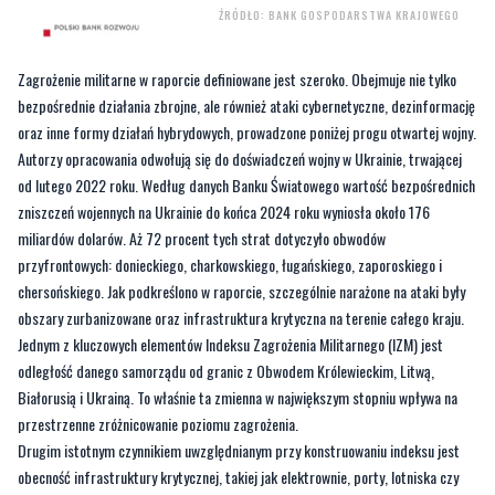
ŹRÓDŁO: BANK GOSPODARSTWA KRAJOWEGO
Zagrożenie militarne w raporcie definiowane jest szeroko. Obejmuje nie tylko
bezpośrednie działania zbrojne, ale również ataki cybernetyczne, dezinformację
oraz inne formy działań hybrydowych, prowadzone poniżej progu otwartej wojny.
Autorzy opracowania odwołują się do doświadczeń wojny w Ukrainie, trwającej
od lutego 2022 roku. Według danych Banku Światowego wartość bezpośrednich
zniszczeń wojennych na Ukrainie do końca 2024 roku wyniosła około 176
miliardów dolarów. Aż 72 procent tych strat dotyczyło obwodów
przyfrontowych: donieckiego, charkowskiego, ługańskiego, zaporoskiego i
chersońskiego. Jak podkreślono w raporcie, szczególnie narażone na ataki były
obszary zurbanizowane oraz infrastruktura krytyczna na terenie całego kraju.
Jednym z kluczowych elementów Indeksu Zagrożenia Militarnego (IZM) jest
odległość danego samorządu od granic z Obwodem Królewieckim, Litwą,
Białorusią i Ukrainą. To właśnie ta zmienna w największym stopniu wpływa na
przestrzenne zróżnicowanie poziomu zagrożenia.
Drugim istotnym czynnikiem uwzględnianym przy konstruowaniu indeksu jest
obecność infrastruktury krytycznej, takiej jak elektrownie, porty, lotniska czy