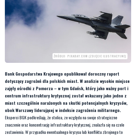
ŹRÓDŁO: PIXABAY.COM (ZDJĘCIE ILUSTRACYJNE)
Bank Gospodarstwa Krajowego opublikował doroczny raport
dotyczący zagrożeń dla polskich miast. W analizie wysokie miejsce
zajęły ośrodki z Pomorza – w tym Gdańsk, który jako ważny port i
centrum infrastruktury krytycznej został wskazany jako jedno z
miast szczególnie narażonych na skutki potencjalnych kryzysów,
obok Warszawy liderującej w indeksie zagrożenia militarnego.
Eksperci BGK podkreślają, że stolica, ze względu na swoje strategiczne
znaczenie oraz koncentrację infrastruktury krytycznej, znalazła się na czele
zestawienia. W przypadku ewentualnego kryzysu lub konfliktu zbrojnego to