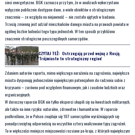
sieci energetyczne. BGK zaznacza przy tym, że w analizach wykorzystano
wyłącznie publicznie dostępne dane, a wiele obiektów o strategicznym
znaczeniu – ze względu na niejawność – nie zostało ujętych w badaniu.
Trzecią zmienną jest udział mieszkańców danego miasta na prawach powiatu w
ogólnej liczbie ludności tego typu jednostek. W ten sposób przybliżono
znaczenie strategiczne poszczególnych samorządów.
CZYTAJ TEŻ:
Ostrzegają przed wojną z Rosją.
'Trójmiasto to strategiczny region'
Zdaniem autorów raportu, mimo większego narażenia na zagrożenia, największe
miasta dysponują jednocześnie największym potencjałem do radzenia sobie z
kryzysami – zarówno pod względem finansowym, jak i zasobów ludzkich oraz
organizacyjnych.
W doroczny raporcie BGK nie tylko eksperci skupili się na kwestiach militarnych,
ale także na inne ryzyka: naturalne, zdrowotne i humanitarne. W raporcie
podkreślono, że w Polsce znajduje się 107 samorządów wyróżniających się
ponadprzeciętną odpornością na wszystkie cztery analizowane typy zagrożeń.
To w większości mniejsze miejscowości rozsiane po kraju, z których największym