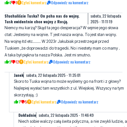
4
1
Zgłoś komentarz
Odpowiedz na komentarz
Słuchaliście Tuska? On pcha nas do wojny.
sobota, 22 listopada
Tusk ewidentnie chce wojny z Rosją.
2025 - 11:11:19
Niemcy mu karzą? Skąd ta jego desperacja? W sejmie jego słowa
ctat: Jesteśmy na wojnie. T jest nasza wojna. To jest stan wojny.
Na wojnę itd etc....... W 2023r Jakubiak przestrzegał przed
Tuskiem ,że doprowadzi do tragedii. No i niestety mam co mamy .
A taka był piękna ta nasza Polska. Jest mi smutno.
9
12
Zgłoś komentarz
Odpowiedz na komentarz
Janek
sobota, 22 listopada 2025 - 11:35:01
Skoro to Tuska wojna to może wyślemy go na front i z głowy?
Najlepiej wysłać tam wszystkich z ul. Wiejskiej. Wszyscy na tym
skorzystają. :)
7
5
Zgłoś komentarz
Odpowiedz na komentarz
Dokładnie
sobota, 22 listopada 2025 - 11:46:49
Niech sobie walczy całą świta polyczna, a nie zwykli ludzie, a