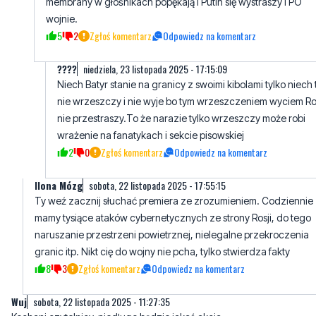
membrany w głośnikach popękają i Putin się wystraszy i PO
wojnie.
5
2
Zgłoś komentarz
Odpowiedz na komentarz
????
niedziela, 23 listopada 2025 - 17:15:09
Niech Batyr stanie na granicy z swoimi kibolami tylko niech 
nie wrzeszczy i nie wyje bo tym wrzeszczeniem wyciem Ro
nie przestraszy.To że narazie tylko wrzeszczy może robi
wrażenie na fanatykach i sekcie pisowskiej
2
0
Zgłoś komentarz
Odpowiedz na komentarz
Ilona Mózg
sobota, 22 listopada 2025 - 17:55:15
Ty weź zacznij słuchać premiera ze zrozumieniem. Codziennie
mamy tysiące ataków cybernetycznych ze strony Rosji, do tego
naruszanie przestrzeni powietrznej, nielegalne przekroczenia
granic itp. Nikt cię do wojny nie pcha, tylko stwierdza fakty
8
3
Zgłoś komentarz
Odpowiedz na komentarz
Wuj
sobota, 22 listopada 2025 - 11:27:35