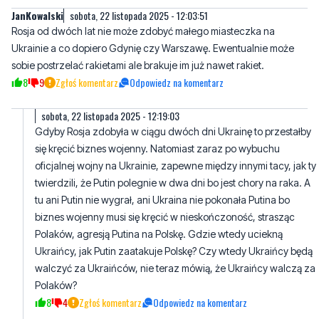
JanKowalski
sobota, 22 listopada 2025 - 12:03:51
Rosja od dwóch lat nie może zdobyć małego miasteczka na
Ukrainie a co dopiero Gdynię czy Warszawę. Ewentualnie może
sobie postrzelać rakietami ale brakuje im już nawet rakiet.
8
9
Zgłoś komentarz
Odpowiedz na komentarz
sobota, 22 listopada 2025 - 12:19:03
Gdyby Rosja zdobyła w ciągu dwóch dni Ukrainę to przestałby
się kręcić biznes wojenny. Natomiast zaraz po wybuchu
oficjalnej wojny na Ukrainie, zapewne między innymi tacy, jak ty
twierdzili, że Putin polegnie w dwa dni bo jest chory na raka. A
tu ani Putin nie wygrał, ani Ukraina nie pokonała Putina bo
biznes wojenny musi się kręcić w nieskończoność, strasząc
Polaków, agresją Putina na Polskę. Gdzie wtedy uciekną
Ukraińcy, jak Putin zaatakuje Polskę? Czy wtedy Ukraińcy będą
walczyć za Ukraińców, nie teraz mówią, że Ukraińcy walczą za
Polaków?
8
4
Zgłoś komentarz
Odpowiedz na komentarz