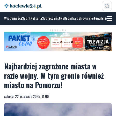
Wiadomości
Sport
Kultura
Społeczeństwo
Kronika policyjna
Fotogalerie
REKLAMA
ADS BY NGM
Najbardziej zagrożone miasta w
razie wojny. W tym gronie również
miasto na Pomorzu!
sobota, 22 listopada 2025, 11:00