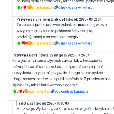
oni będą będą czerpać korzyści finansowe i polityczne z wojn
7
1
Zgłoś komentarz
Odpowiedz na komentarz
Przyzwyczajony
poniedziałek, 24 listopada 2025 - 09:32:01
To co karol już nie jest zwierzchnikiem masz rację w pisie
wszyscy między sobą są pokłóceni żeby lepiej się
rządziło{kradło} a potem hop na węgry.
1
0
Zgłoś komentarz
Odpowiedz na komentarz
Przyzwyczajony
sobota, 22 listopada 2025 - 14:26:07
Karol jest silny i sam wszystkich załatwi tak w tvruspublika
mówią. Przecież sam nawet ostatnio pisałeś że lepiej mieć
prezydenta który potrafi przywalić dlatego nic nie będzie a
druga sprawa to też w tvruspublika mówią że Z premierem nikt
się nie liczy tak że karol wszystko ogarnie.
5
2
Zgłoś komentarz
Odpowiedz na komentarz
sobota, 22 listopada 2025 - 16:00:03
Masz rację. Wystarczy, że Karol w razie w głośno krzyknie, a