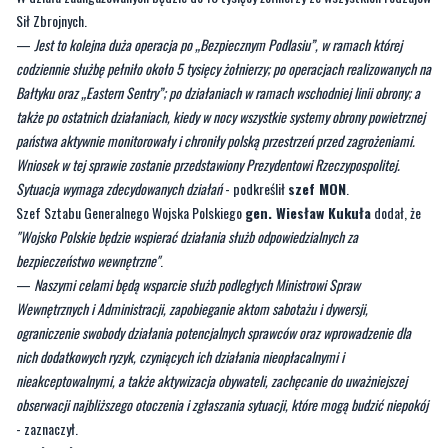
Sił Zbrojnych.
—
Jest to kolejna duża operacja po „Bezpiecznym Podlasiu”, w ramach której
codziennie służbę pełniło około 5 tysięcy żołnierzy; po operacjach realizowanych na
Bałtyku oraz „Eastern Sentry”; po działaniach w ramach wschodniej linii obrony; a
także po ostatnich działaniach, kiedy w nocy wszystkie systemy obrony powietrznej
państwa aktywnie monitorowały i chroniły polską przestrzeń przed zagrożeniami.
Wniosek w tej sprawie zostanie przedstawiony Prezydentowi Rzeczypospolitej.
Sytuacja wymaga zdecydowanych działań
- podkreślił
szef MON
.
Szef Sztabu Generalnego Wojska Polskiego
gen. Wiesław Kukuła
dodał, że
"Wojsko Polskie będzie wspierać działania służb odpowiedzialnych za
bezpieczeństwo wewnętrzne"
.
—
Naszymi celami będą wsparcie służb podległych Ministrowi Spraw
Wewnętrznych i Administracji, zapobieganie aktom sabotażu i dywersji,
ograniczenie swobody działania potencjalnych sprawców oraz wprowadzenie dla
nich dodatkowych ryzyk, czyniących ich działania nieopłacalnymi i
nieakceptowalnymi, a także aktywizacja obywateli, zachęcanie do uważniejszej
obserwacji najbliższego otoczenia i zgłaszania sytuacji, które mogą budzić niepokój
- zaznaczył.