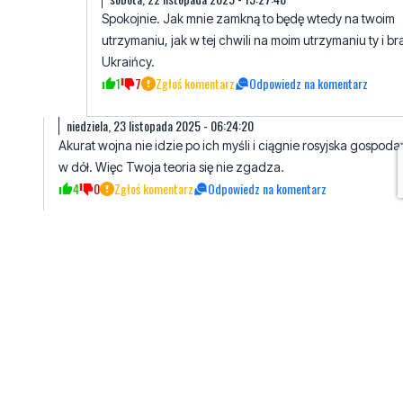
Spokojnie. Jak mnie zamkną to będę wtedy na twoim
utrzymaniu, jak w tej chwili na moim utrzymaniu ty i br
Ukraińcy.
1
7
Zgłoś komentarz
Odpowiedz na komentarz
niedziela, 23 listopada 2025 - 06:24:20
Akurat wojna nie idzie po ich myśli i ciągnie rosyjska gospoda
w dół. Więc Twoja teoria się nie zgadza.
4
0
Zgłoś komentarz
Odpowiedz na komentarz
niedziela, 23 listopada 2025 - 10:16:12
Skąd masz takie wiadomości? Sony ty jesteś największą głę
wrodzonej mądrości, a ja śmiem pytać, skąd masz takie
wiadomości.
0
1
Zgłoś komentarz
Odpowiedz na komentarz
Michał
sobota, 22 listopada 2025 - 13:04:07
Drodzy politycy - szykujcie się do walki za Polskę no bo mapa
zagrożenia wojennego wygląda przerażająco. Myślę, że w tej