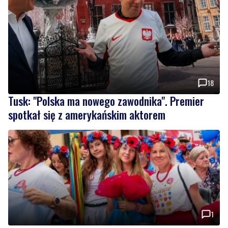
18
Tusk: "Polska ma nowego zawodnika". Premier
spotkał się z amerykańskim aktorem
1
Kolorowy korowód, muzyka i regionalne smaki.
Nadchodzi Święto Kociewia
Wiadomości