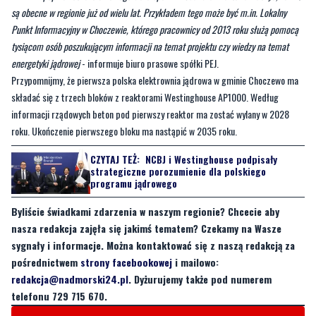
energetyki jądrowej
- informuje biuro prasowe spółki PEJ.
Przypomnijmy, że pierwsza polska elektrownia jądrowa w gminie Choczewo ma
składać się z trzech bloków z reaktorami Westinghouse AP1000. Według
informacji rządowych beton pod pierwszy reaktor ma zostać wylany w 2028
roku. Ukończenie pierwszego bloku ma nastąpić w 2035 roku.
CZYTAJ TEŻ:
NCBJ i Westinghouse podpisały
strategiczne porozumienie dla polskiego
programu jądrowego
Byliście świadkami zdarzenia w naszym regionie? Chcecie aby
nasza redakcja zajęła się jakimś tematem? Czekamy na Wasze
sygnały i informacje. Można kontaktować się z naszą redakcją za
pośrednictwem
strony facebookowej
i mailowo:
redakcja@nadmorski24.pl
. Dyżurujemy także pod numerem
telefonu 729 715 670.
Byliście świadkami zdarzenia w naszym regionie? Chcecie
aby nasza redakcja zajęła się jakimś tematem? Czekamy na
Wasze sygnały i informacje. Można kontaktować się z naszą
redakcją za pośrednictwem strony facebookowej i mailowo: