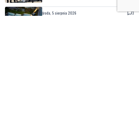
pod względem OC
Nasze kamery
Gdynia
Orłowo
Zobacz wszystkie →