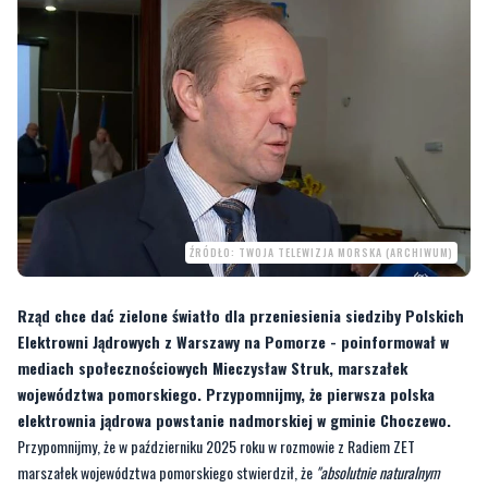
ŹRÓDŁO: TWOJA TELEWIZJA MORSKA (ARCHIWUM)
Rząd chce dać zielone światło dla przeniesienia siedziby Polskich
Elektrowni Jądrowych z Warszawy na Pomorze - poinformował w
mediach społecznościowych Mieczysław Struk, marszałek
województwa pomorskiego. Przypomnijmy, że pierwsza polska
elektrownia jądrowa powstanie nadmorskiej w gminie Choczewo.
Przypomnijmy, że w październiku 2025 roku w rozmowie z Radiem ZET
marszałek województwa pomorskiego stwierdził, że
"absolutnie naturalnym
byłoby przeniesienie siedziby państwowej spółki odpowiedzialnej za prowadzenie
projektu elektrowni jądrowej właśnie na Pomorze"
.
—
To właśnie tam, w Warszawie, zatrudniono już ponad 450 osób. A my uważamy,