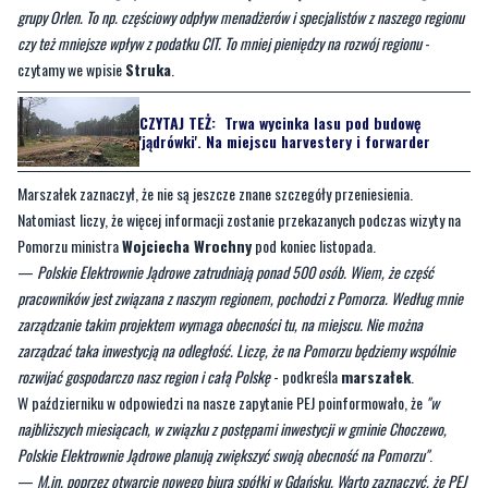
CZYTAJ TEŻ:
Trwa wycinka lasu pod budowę
'jądrówki'. Na miejscu harvestery i forwarder
Marszałek zaznaczył, że nie są jeszcze znane szczegóły przeniesienia.
Natomiast liczy, że więcej informacji zostanie przekazanych podczas wizyty na
Pomorzu ministra
Wojciecha Wrochny
pod koniec listopada.
—
Polskie Elektrownie Jądrowe zatrudniają ponad 500 osób. Wiem, że część
pracowników jest związana z naszym regionem, pochodzi z Pomorza. Według mnie
zarządzanie takim projektem wymaga obecności tu, na miejscu. Nie można
zarządzać taka inwestycją na odległość. Liczę, że na Pomorzu będziemy wspólnie
rozwijać gospodarczo nasz region i całą Polskę
- podkreśla
marszałek
.
W październiku w odpowiedzi na nasze zapytanie PEJ poinformowało, że
"w
najbliższych miesiącach, w związku z postępami inwestycji w gminie Choczewo,
Polskie Elektrownie Jądrowe planują zwiększyć swoją obecność na Pomorzu"
.
—
M.in. poprzez otwarcie nowego biura spółki w Gdańsku. Warto zaznaczyć, że PEJ
są obecne w regionie już od wielu lat. Przykładem tego może być m.in. Lokalny
Punkt Informacyjny w Choczewie, którego pracownicy od 2013 roku służą pomocą
tysiącom osób poszukującym informacji na temat projektu czy wiedzy na temat