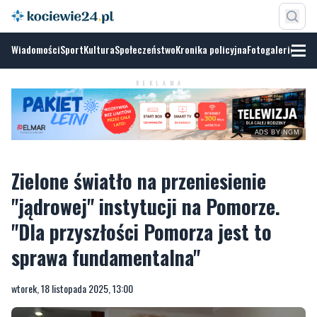
Wiadomości
Sport
Kultura
Społeczeństwo
Kronika policyjna
Fotogalerie
ADS BY
NGM
REKLAMA
Zielone światło na przeniesienie
"jądrowej" instytucji na Pomorze.
"Dla przyszłości Pomorza jest to
sprawa fundamentalna"
wtorek, 18 listopada 2025, 13:00