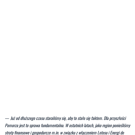
—
Już od dłuższego czasu staraliśmy się, aby to stało się faktem. Dla przyszłości
Pomorza jest to sprawa fundamentalna. W ostatnich latach, jako region ponieśliśmy
straty finansowe i gospodarcze m.in. w związku z włączeniem Lotosu i Energi do
grupy Orlen. To np. częściowy odpływ menadżerów i specjalistów z naszego regionu
czy też mniejsze wpływ z podatku CIT. To mniej pieniędzy na rozwój regionu
-
czytamy we wpisie
Struka
.