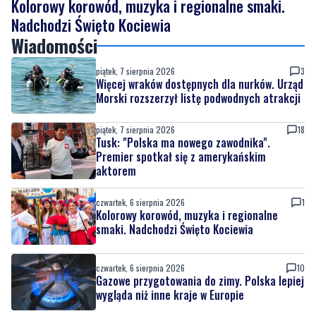
piątek, 7 sierpnia 2026
3
Więcej wraków dostępnych dla nurków. Urząd
Morski rozszerzył listę podwodnych atrakcji
piątek, 7 sierpnia 2026
18
Tusk: "Polska ma nowego zawodnika".
Premier spotkał się z amerykańskim
aktorem
czwartek, 6 sierpnia 2026
1
Kolorowy korowód, muzyka i regionalne
smaki. Nadchodzi Święto Kociewia
czwartek, 6 sierpnia 2026
10
Gazowe przygotowania do zimy. Polska lepiej
wygląda niż inne kraje w Europie
czwartek, 6 sierpnia 2026
Podróżnik roku National Geographic zbliża
się do Kociewia. Płynie wpław przez całą