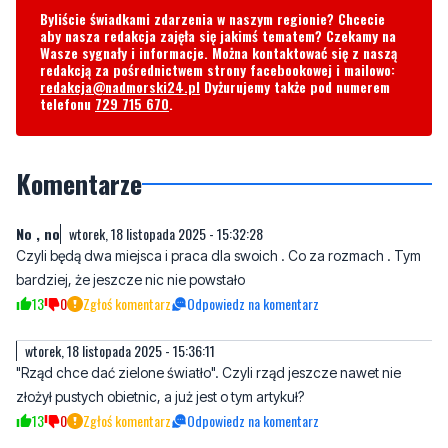
redakcja@nadmorski24.pl
Dyżurujemy także pod numerem
telefonu
729 715 670
.
Komentarze
No , no
wtorek, 18 listopada 2025 - 15:32:28
Czyli będą dwa miejsca i praca dla swoich . Co za rozmach . Tym
bardziej, że jeszcze nic nie powstało
13
0
Zgłoś komentarz
Odpowiedz na komentarz
wtorek, 18 listopada 2025 - 15:36:11
"Rząd chce dać zielone światło". Czyli rząd jeszcze nawet nie
złożył pustych obietnic, a już jest o tym artykuł?
13
0
Zgłoś komentarz
Odpowiedz na komentarz
Biznes
wtorek, 18 listopada 2025 - 19:34:56
Polskie Elektrownie Jądrowe zatrudniają 500 osób Warszawie i nie
przeniosą jej na Pomorze do Choczewa bo trzeba do wysokich