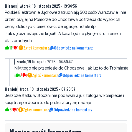
pensji doliczyć kilometrówki, delegacje, hotele itp.
i tak się biznes będzie kręcił!!! A kasa będzie płynęła strumieniem
dla zaradnych
11
1
Zgłoś komentarz
Odpowiedz na komentarz
środa, 19 listopada 2025 - 04:50:47
Nikt tego nie przeniesie do Choczewa, jak już to do Trójmiasta.
6
1
Zgłoś komentarz
Odpowiedz na komentarz
Heniek
środa, 19 listopada 2025 - 07:29:57
Jeszcze statku w stoczni nie podawali a już załoga w komplecie i
kasę trzepie dobre to do prokuratury się nadaje
3
0
Zgłoś komentarz
Odpowiedz na komentarz
Napisz swój komentarz
Nie hejtuj, pisz kulturalnie i zgodne z prawem
komentarze! Jeśli widzisz niestosowny wpis -