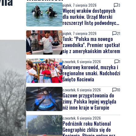
yna
piątek, 7 sierpnia 2026
3
Więcej wraków dostępnych
dla nurków. Urząd Morski
rozszerzył listę podwodnych
atrakcji
piątek, 7 sierpnia 2026
21
Tusk: "Polska ma nowego
zawodnika". Premier spotkał
się z amerykańskim aktorem
czwartek, 6 sierpnia 2026
1
Kolorowy korowód, muzyka i
regionalne smaki. Nadchodzi
Święto Kociewia
czwartek, 6 sierpnia 2026
10
Gazowe przygotowania do
zimy. Polska lepiej wygląda
niż inne kraje w Europie
czwartek, 6 sierpnia 2026
Podróżnik roku National
Geographic zbliża się do
Kociewia. Płynie wpław przez