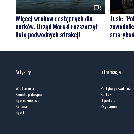
3
Więcej wraków dostępnych dla
Tusk: "P
nurków. Urząd Morski rozszerzył
zawodnika
listę podwodnych atrakcji
amerykań
Artykuły
Informacje
Wiadomości
Polityka prywatności
Kronika policyjna
Kontakt
Społeczeństwo
O portalu
Kultura
Regulamin
Sport