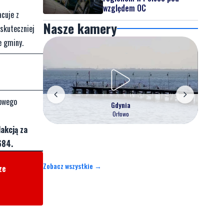
względem OC
acuje z
Nasze kamery
skuteczniej
e gminy.
mowego
Gdynia
Orłowo
akcją za
684.
Zobacz wszystkie →
ze