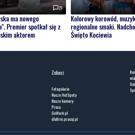
21
olska ma nowego
Kolorowy korowód, muzyk
". Premier spotkał się z
regionalne smaki. Nadcho
skim aktorem
Święto Kociewia
Koc
Zobacz
wia
Gni
Fotogalerie
Spr
Nasze HotSpoty
Nasze kamery
Praca
GoWork.pl
dlafirm.pracuj.pl