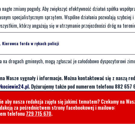
a nagłe zmiany pogody. Aby zwiększyć efektywność działań spółka współpr
asnym specjalistycznym sprzętem. Wspólne działania pozwalają szybciej i 
zystkim, którzy angażują się w utrzymanie przejezdności dróg na tereni
Kierowca forda w rękach policji
sca na drogach gminnych, mogą zgłaszać je całodobowo dyspozytorowi zi
na Wasze sygnały i informacje. Można kontaktować się z naszą red
kociewie24.pl
. Dyżurujemy także pod numerem telefonu 882 657 
cie aby nasza redakcja zajęła się jakimś tematem? Czekamy na Was
edakcją za pośrednictwem strony facebookowej i mailowo:
rem telefonu
729 715 670
.