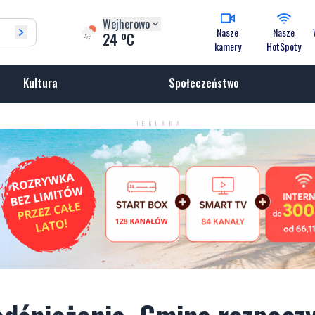
Wejherowo
Nasze
Nasze
o
24
C
kamery
HotSpoty
Kultura
Społeczeństwo
REKLAMA