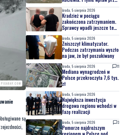
całą Wisłę
środa, 5 sierpnia 2026
Kradzież w pociągu
zakończona zatrzymaniem.
Sprawcy wpadli jeszcze tego
samego dnia
środa, 5 sierpnia 2026
Zniszczył klimatyzator.
Podczas zatrzymania wyszło
na jaw, że był poszukiwany
środa, 5 sierpnia 2026
11
Mediana wynagrodzeń w
Polsce przekroczyła 7,6 tys.
zł
/ PIXABAY.COM
środa, 5 sierpnia 2026
Największa inwestycja
suwanie
drogowa regionu wchodzi w
fazę realizacji
obsługiwane są
środa, 5 sierpnia 2026
3
zejezdności,
Pomorze najdroższym
regionem w Polsce pod