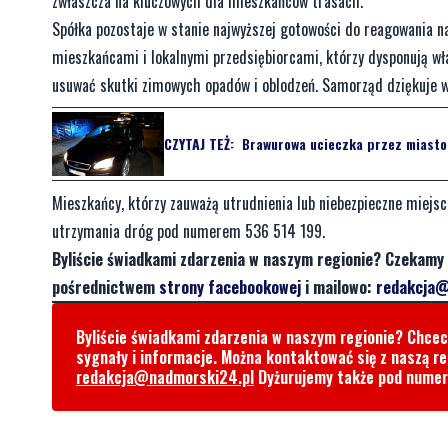
zwłaszcza na kluczowych dla mieszkańców trasach.
Spółka pozostaje w stanie najwyższej gotowości do reagowania n
mieszkańcami i lokalnymi przedsiębiorcami, którzy dysponują wł
usuwać skutki zimowych opadów i oblodzeń. Samorząd dziękuje ws
CZYTAJ TEŻ:
Brawurowa ucieczka przez miasto. 
Mieszkańcy, którzy zauważą utrudnienia lub niebezpieczne miej
utrzymania dróg pod numerem 536 514 199.
Byliście świadkami zdarzenia w naszym regionie? Czekamy 
pośrednictwem
strony facebookowej
i mailowo:
redakcja@
Byliście świadkami zdarzenia w naszym regionie? Chce
sygnały i informacje. Można kontaktować się z naszą r
redakcja@nadmorski24.pl
Dyżurujemy także pod nume