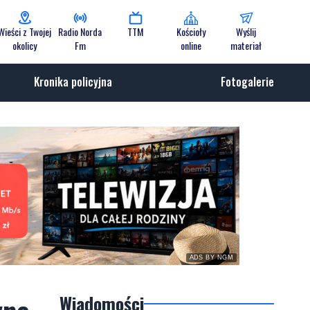
Wieści z Twojej
Radio Norda
TTM
Kościoły
Wyślij
okolicy
Fm
online
materiał
Kronika policyjna
Fotogalerie
ADS BY NGM
Wiadomości