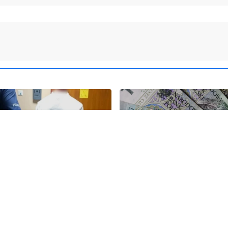
 klimatyzator. Podczas
Mediana wynagrodzeń w 
ia wyszło na jaw, że był
przekroczyła 7,6 tys. zł
any