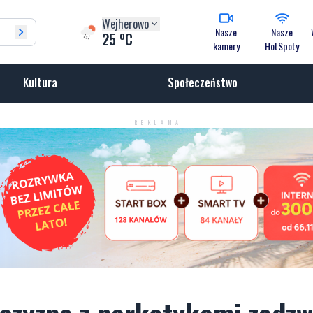
Wejherowo
Nasze
Nasze
o
25
C
kamery
HotSpoty
Kultura
Społeczeństwo
REKLAMA