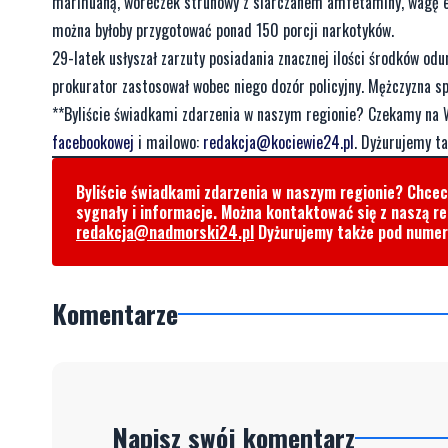
marihuaną, woreczek strunowy z siarczanem amfetaminy, wagę ele
można byłoby przygotować ponad 150 porcji narkotyków.
29-latek usłyszał zarzuty posiadania znacznej ilości środków odu
prokurator zastosował wobec niego dozór policyjny. Mężczyzna sp
**Byliście świadkami zdarzenia w naszym regionie? Czekamy na 
facebookowej
i mailowo:
redakcja@kociewie24.pl
. Dyżurujemy t
Byliście świadkami zdarzenia w naszym regionie? Chce
sygnały i informacje. Można kontaktować się z naszą r
redakcja@nadmorski24.pl
Dyżurujemy także pod nume
Komentarze
Napisz swój komentarz