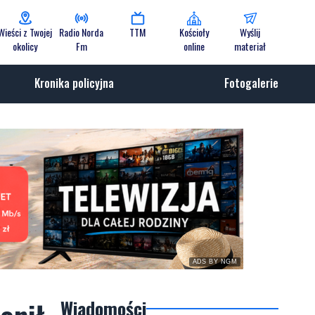
Wieści z Twojej
Radio Norda
TTM
Kościoły
Wyślij
okolicy
Fm
online
materiał
Kronika policyjna
Fotogalerie
ADS BY NGM
Wiadomości