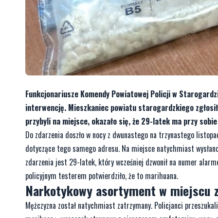
Funkcjonariusze Komendy Powiatowej Policji w Starogardz
interwencję. Mieszkaniec powiatu starogardzkiego zgłosi
przybyli na miejsce, okazało się, że 29-latek ma przy sobi
Do zdarzenia doszło w nocy z dwunastego na trzynastego listopa
dotyczące tego samego adresu. Na miejsce natychmiast wysłano p
zdarzenia jest 29-latek, który wcześniej dzwonił na numer alarmo
policyjnym testerem potwierdziło, że to marihuana.
Narkotykowy asortyment w miejscu 
Mężczyzna został natychmiast zatrzymany. Policjanci przeszukali