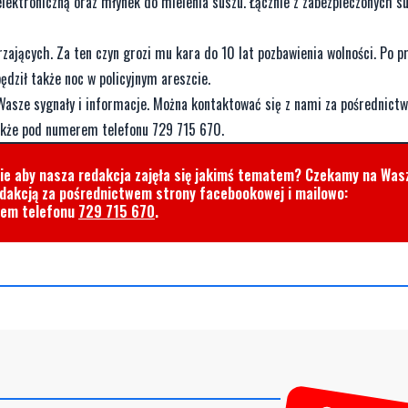
ktroniczną oraz młynek do mielenia suszu. Łącznie z zabezpieczonych su
rzających. Za ten czyn grozi mu kara do 10 lat pozbawienia wolności. Po p
ędził także noc w policyjnym areszcie.
Wasze sygnały i informacje. Można kontaktować się z nami za pośrednic
akże pod numerem telefonu 729 715 670.
cie aby nasza redakcja zajęła się jakimś tematem? Czekamy na Was
edakcją za pośrednictwem strony facebookowej i mailowo:
rem telefonu
729 715 670
.