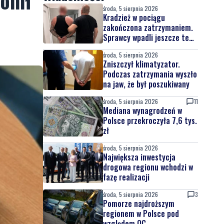
onił
środa, 5 sierpnia 2026
Kradzież w pociągu
zakończona zatrzymaniem.
Sprawcy wpadli jeszcze tego
samego dnia
środa, 5 sierpnia 2026
Zniszczył klimatyzator.
Podczas zatrzymania wyszło
na jaw, że był poszukiwany
środa, 5 sierpnia 2026
11
Mediana wynagrodzeń w
Polsce przekroczyła 7,6 tys.
zł
środa, 5 sierpnia 2026
Największa inwestycja
drogowa regionu wchodzi w
fazę realizacji
środa, 5 sierpnia 2026
3
Pomorze najdroższym
regionem w Polsce pod
względem OC