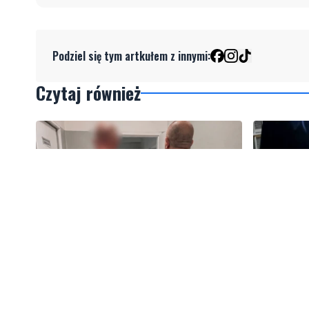
Podziel się tym artkułem z innymi:
Czytaj również
Kradzież w pociągu zakończona
Zniszczył
zatrzymaniem. Sprawcy wpadli
zatrzyman
jeszcze tego samego dnia
poszukiw