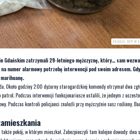
ZDJĘCIE: KPP W 
ie Gdańskim zatrzymali 29-letniego mężczyznę, który… sam wezwał
ł na numer alarmowy potrzebę interwencji pod swoim adresem. Gdy 
e marihuanę.
da. Około godziny 2:00 dyżurny starogardzkiej komendy otrzymał dwa zgł
atrol. Podczas interwencji funkcjonariusze ustalili, że jednym z uczest
wy. Podczas kontroli policjanci znaleźli przy mężczyźnie susz roślinny. Ba
zamieszkania
 także pokój, w którym mieszkał. Zabezpieczyli tam kolejne dowody: dwa sz