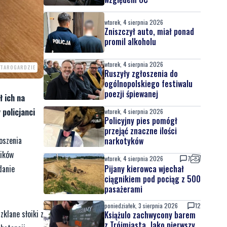
wtorek, 4 sierpnia 2026
Zniszczył auto, miał ponad
promil alkoholu
wtorek, 4 sierpnia 2026
STAROGARDZIE
Ruszyły zgłoszenia do
ogólnopolskiego festiwalu
poezji śpiewanej
 ich na
policjanci
wtorek, 4 sierpnia 2026
Policyjny pies pomógł
przejąć znaczne ilości
oszenia
narkotyków
ników
wtorek, 4 sierpnia 2026
7
danie
Pijany kierowca wjechał
ciągnikiem pod pociąg z 500
pasażerami
poniedziałek, 3 sierpnia 2026
12
klane słoiki z
Książulo zachwycony barem
z Trójmiasta. Jako pierwszy