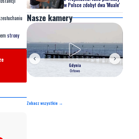
bstancji
w Polsce zdobył dwa 'Muale'
Nasze kamery
rzesłuchaniu
twem
strony
ze
Gdynia
Orłowo
Zobacz wszystkie →