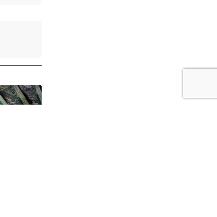
11
Polsce