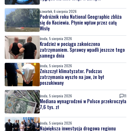
czwartek, 6 sierpnia 2026
Podróżnik roku National Geographic zbliża
się do Kociewia. Płynie wpław przez całą
Wisłę
środa, 5 sierpnia 2026
Kradzież w pociągu zakończona
zatrzymaniem. Sprawcy wpadli jeszcze tego
samego dnia
środa, 5 sierpnia 2026
Zniszczył klimatyzator. Podczas
zatrzymania wyszło na jaw, że był
poszukiwany
środa, 5 sierpnia 2026
11
Mediana wynagrodzeń w Polsce przekroczyła
7,6 tys. zł
środa, 5 sierpnia 2026
Największa inwestycja drogowa regionu