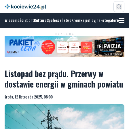
Wiadomości
Sport
Kultura
Społeczeństwo
Kronika policyjna
Fotogalerie
REKLAMA
ADS BY NGM
Listopad bez prądu. Przerwy w
dostawie energii w gminach powiatu
środa, 12 listopada 2025, 08:00