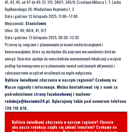
41, 43, 45, od 47 do 49, 51, 119, 340/1, 345/4; Czesława Miłosza 1, 7; Lecha
Bądkowskiego 26; Władysława Reymonta 1, 3
Data i godzina: 13 listopada 2025, 11:00–17:00
Miejscowość:
Stanisławie
Ulice: 36, 40, 40/A, 41, 9/2
Data i godzina: 13 listopada 2025, 08:30–13:30
Przerwy są związane z planowanymi pracami modernizacyjnymi i
konserwacyjnymi, które są niezbędne dla poprawy niezawodności dostaw
energii. Operator apeluje do mieszkańców wymienionych lokalizacji o wzięcie
podług harmonogramu przy planowaniu swoich codziennych aktywności i
zabezpieczenie urządzeń wrażliwych na nagłe wyłączenia.
Byliście świadkami zdarzenia w naszym regionie? Czekamy na
Wasze sygnały i informacje. Można kontaktować się z nami za
pośrednictwem
strony facebookowej
i mailowo:
redakcja@kociewie24.pl
. Dyżurujemy także pod numerem telefonu
729 715 670.
Byliście świadkami zdarzenia w naszym regionie? Chcecie
aby nasza redakcja zajęła się jakimś tematem? Czekamy na
Wasze sygnały i informacje. Można kontaktować się z naszą