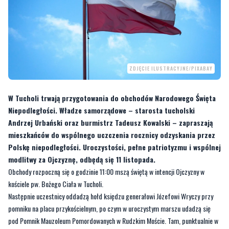
ZDJĘCIE ILUSTRACYJNE/PIXABAY
W Tucholi trwają przygotowania do obchodów Narodowego Święta
Niepodległości. Władze samorządowe – starosta tucholski
Andrzej Urbański oraz burmistrz Tadeusz Kowalski – zapraszają
mieszkańców do wspólnego uczczenia rocznicy odzyskania przez
Polskę niepodległości. Uroczystości, pełne patriotyzmu i wspólnej
modlitwy za Ojczyznę, odbędą się 11 listopada.
Obchody rozpoczną się o godzinie 11:00 mszą świętą w intencji Ojczyzny w
kościele pw. Bożego Ciała w Tucholi.
Następnie uczestnicy oddadzą hołd księdzu generałowi Józefowi Wryczy przy
pomniku na placu przykościelnym, po czym w uroczystym marszu udadzą się
pod Pomnik Mauzoleum Pomordowanych w Rudzkim Moście. Tam, punktualnie w