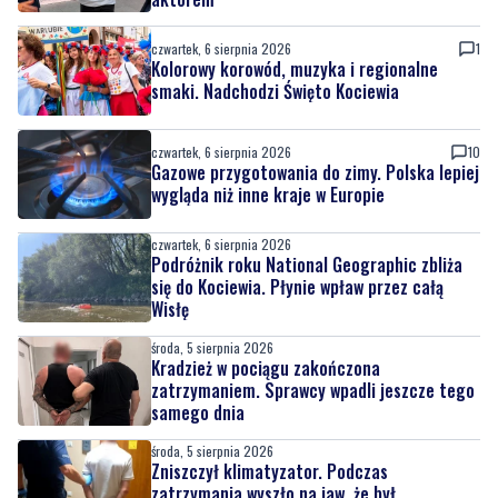
czwartek, 6 sierpnia 2026
1
Kolorowy korowód, muzyka i regionalne
smaki. Nadchodzi Święto Kociewia
czwartek, 6 sierpnia 2026
10
Gazowe przygotowania do zimy. Polska lepiej
wygląda niż inne kraje w Europie
czwartek, 6 sierpnia 2026
Podróżnik roku National Geographic zbliża
się do Kociewia. Płynie wpław przez całą
Wisłę
środa, 5 sierpnia 2026
Kradzież w pociągu zakończona
zatrzymaniem. Sprawcy wpadli jeszcze tego
samego dnia
środa, 5 sierpnia 2026
Zniszczył klimatyzator. Podczas
zatrzymania wyszło na jaw, że był