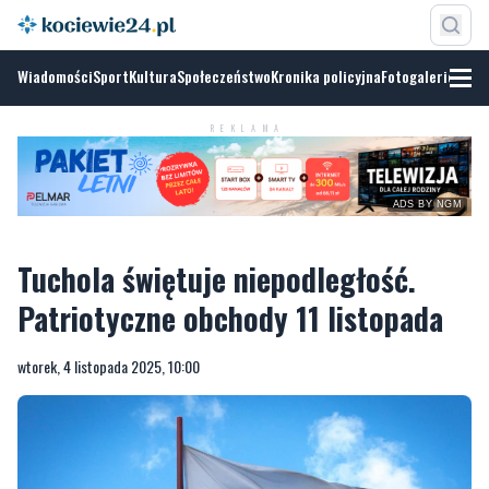
Wiadomości
Sport
Kultura
Społeczeństwo
Kronika policyjna
Fotogalerie
REKLAMA
ADS BY NGM
Tuchola świętuje niepodległość.
Patriotyczne obchody 11 listopada
wtorek, 4 listopada 2025, 10:00