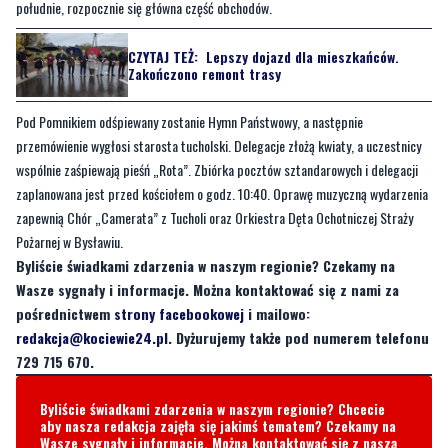
południe, rozpocznie się główna część obchodów.
CZYTAJ TEŻ:
Lepszy dojazd dla mieszkańców.
Zakończono remont trasy
Pod Pomnikiem odśpiewany zostanie Hymn Państwowy, a następnie
przemówienie wygłosi starosta tucholski. Delegacje złożą kwiaty, a uczestnicy
wspólnie zaśpiewają pieśń „Rota”. Zbiórka pocztów sztandarowych i delegacji
zaplanowana jest przed kościołem o godz. 10:40. Oprawę muzyczną wydarzenia
zapewnią Chór „Camerata” z Tucholi oraz Orkiestra Dęta Ochotniczej Straży
Pożarnej w Bysławiu.
Byliście świadkami zdarzenia w naszym regionie? Czekamy na
Wasze sygnały i informacje. Można kontaktować się z nami za
pośrednictwem
strony facebookowej
i mailowo:
redakcja@kociewie24.pl
. Dyżurujemy także pod numerem telefonu
729 715 670.
Byliście świadkami zdarzenia w naszym regionie? Chcecie
aby nasza redakcja zajęła się jakimś tematem? Czekamy na
Wasze sygnały i informacje. Można kontaktować się z naszą