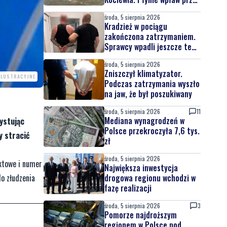
całą Wisłę
środa, 5 sierpnia 2026
Kradzież w pociągu
zakończona zatrzymaniem.
Sprawcy wpadli jeszcze tego
samego dnia
środa, 5 sierpnia 2026
Zniszczył klimatyzator.
 ILUSTRACYJNE
Podczas zatrzymania wyszło
na jaw, że był poszukiwany
środa, 5 sierpnia 2026
11
Mediana wynagrodzeń w
ystując
Polsce przekroczyła 7,6 tys.
y stracić
zł
środa, 5 sierpnia 2026
aktowe i numer
Największa inwestycja
drogowa regionu wchodzi w
do złudzenia
fazę realizacji
środa, 5 sierpnia 2026
3
Pomorze najdroższym
regionem w Polsce pod