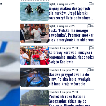
.
piątek, 7 sierpnia 2026
3
Więcej wraków dostępnych
dla nurków. Urząd Morski
rozszerzył listę podwodnych
atrakcji
piątek, 7 sierpnia 2026
14
Tusk: "Polska ma nowego
zawodnika". Premier spotkał
się z amerykańskim aktorem
czwartek, 6 sierpnia 2026
1
Kolorowy korowód, muzyka i
regionalne smaki. Nadchodzi
Święto Kociewia
czwartek, 6 sierpnia 2026
10
Gazowe przygotowania do
zimy. Polska lepiej wygląda
niż inne kraje w Europie
czwartek, 6 sierpnia 2026
Podróżnik roku National
Geographic zbliża się do
Kociewia. Płynie wpław przez