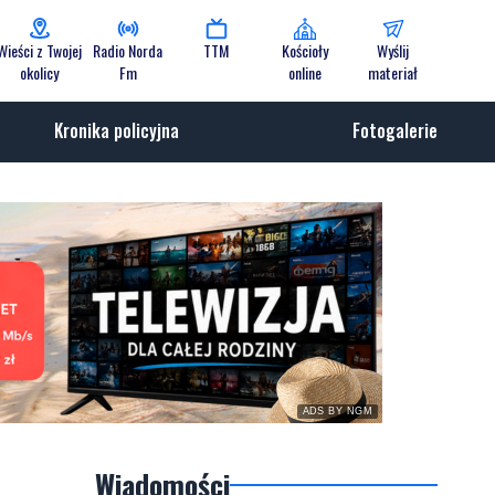
Wieści z Twojej
Radio Norda
TTM
Kościoły
Wyślij
okolicy
Fm
online
materiał
Kronika policyjna
Fotogalerie
ADS BY NGM
Wiadomości