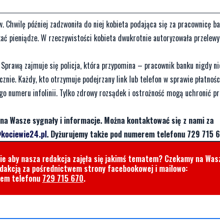
. Chwilę później zadzwoniła do niej kobieta podająca się za pracownicę ba
skać pieniądze. W rzeczywistości kobieta dwukrotnie autoryzowała przelewy
Sprawą zajmuje się policja, która przypomina – pracownik banku nigdy ni
znie. Każdy, kto otrzymuje podejrzany link lub telefon w sprawie płatnośc
go numeru infolinii. Tylko zdrowy rozsądek i ostrożność mogą uchronić p
na Wasze sygnały i informacje. Można kontaktować się z nami za
kociewie24.pl
. Dyżurujemy także pod numerem telefonu 729 715 6
cie aby nasza redakcja zajęła się jakimś tematem? Czekamy na Was
edakcją za pośrednictwem strony facebookowej i mailowo:
rem telefonu
729 715 670
.