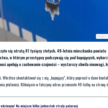
ZDJĘCIE
czyło się utratą 81 tysięcy złotych. 49-letnia mieszkanka powiatu
ustwa, w którym przestępcy podszywają się pod kupujących, wykorz
nci apelują o zachowanie czujności – wystarczy chwila nieuwagi, b
i. Wkrótce skontaktował się z nią „kupujący”, który poprosił o dane kont
nia płatności. Kliknięcie w fałszywy adres przeniosło 49-latkę na stronę 
odzinnym! Na miejscu kilka jednostek straży pożarnej