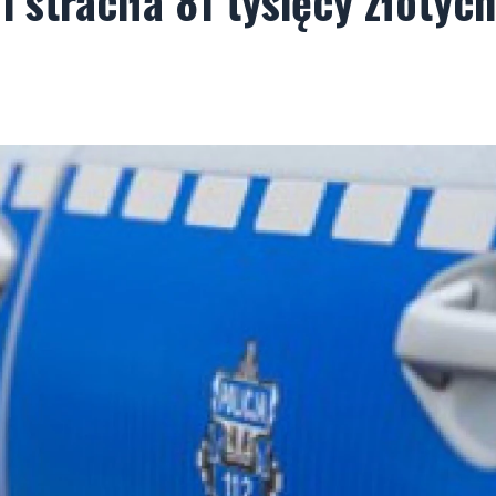
i straciła 81 tysięcy złotych