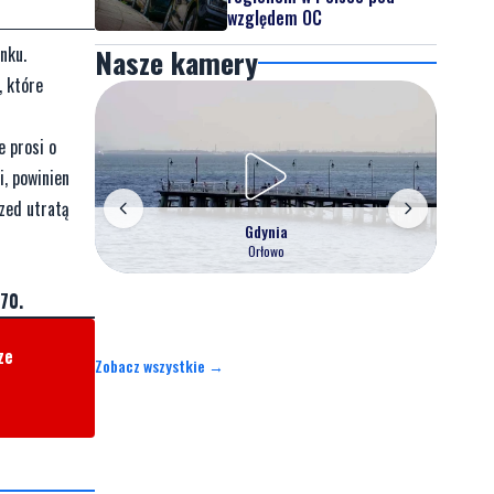
względem OC
Nasze kamery
nku.
, które
e prosi o
i, powinien
rzed utratą
Gdynia
Orłowo
70.
ze
Zobacz wszystkie →