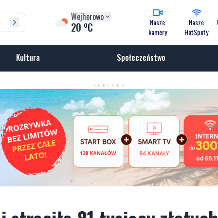
Wejherowo
Nasze
Nasze
o
20
C
kamery
HotSpoty
Kultura
Społeczeństwo
REKLAMA