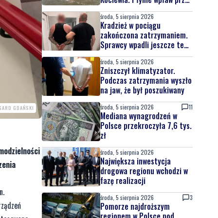
całą Wisłę
środa, 5 sierpnia 2026
Kradzież w pociągu
zakończona zatrzymaniem.
Sprawcy wpadli jeszcze tego
samego dnia
środa, 5 sierpnia 2026
Zniszczył klimatyzator.
Podczas zatrzymania wyszło
na jaw, że był poszukiwany
środa, 5 sierpnia 2026
11
GARD GDAŃSKI
Mediana wynagrodzeń w
Polsce przekroczyła 7,6 tys.
zł
modzielności
środa, 5 sierpnia 2026
Największa inwestycja
zenia
drogowa regionu wchodzi w
fazę realizacji
n.
środa, 5 sierpnia 2026
3
rządzeń
Pomorze najdroższym
regionem w Polsce pod