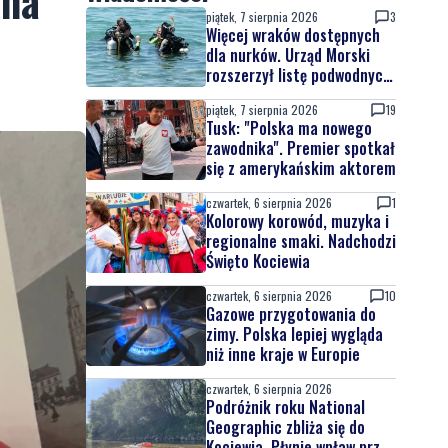
 na
piątek, 7 sierpnia 2026
3
Więcej wraków dostępnych
dla nurków. Urząd Morski
rozszerzył listę podwodnych
atrakcji
piątek, 7 sierpnia 2026
19
Tusk: "Polska ma nowego
zawodnika". Premier spotkał
się z amerykańskim aktorem
czwartek, 6 sierpnia 2026
1
Kolorowy korowód, muzyka i
regionalne smaki. Nadchodzi
Święto Kociewia
czwartek, 6 sierpnia 2026
10
Gazowe przygotowania do
zimy. Polska lepiej wygląda
niż inne kraje w Europie
czwartek, 6 sierpnia 2026
Podróżnik roku National
Geographic zbliża się do
Kociewia. Płynie wpław przez