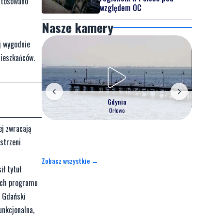
stosowano
względem OC
Nasze kamery
j wygodnie
mieszkańców.
Gdynia
Orłowo
ej zwracają
strzeni
Zobacz wszystkie →
ił tytuł
mach programu
d Gdański
unkcjonalna,