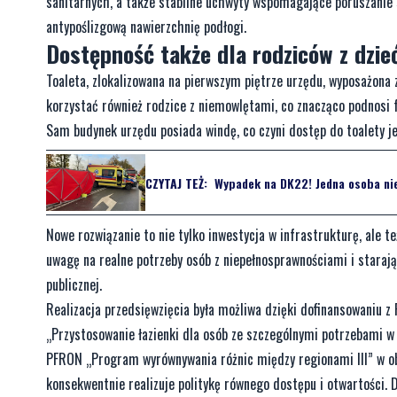
sanitarnych, a także stabilne uchwyty wspomagające poruszanie
antypoślizgową nawierzchnię podłogi.
Dostępność także dla rodziców z dzie
Toaleta, zlokalizowana na pierwszym piętrze urzędu, wyposażona
korzystać również rodzice z niemowlętami, co znacząco podnosi 
Sam budynek urzędu posiada windę, co czyni dostęp do toalety je
CZYTAJ TEŻ:
Wypadek na DK22! Jedna osoba nie
Nowe rozwiązanie to nie tylko inwestycja w infrastrukturę, ale t
uwagę na realne potrzeby osób z niepełnosprawnościami i starają
publicznej.
Realizacja przedsięwzięcia była możliwa dzięki dofinansowaniu z
„Przystosowanie łazienki dla osób ze szczególnymi potrzebami 
PFRON „Program wyrównywania różnic między regionami III” w ob
konsekwentnie realizuje politykę równego dostępu i otwartości. D