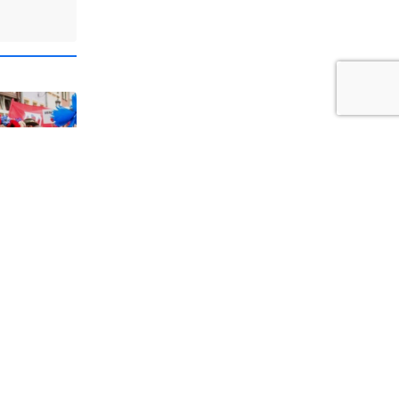
1
a i
dzi