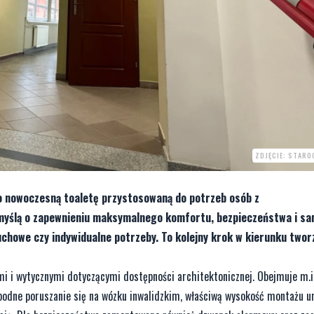
ZDJĘCIE: STARO
 nowoczesną toaletę przystosowaną do potrzeb osób z
myślą o zapewnieniu maksymalnego komfortu, bezpieczeństwa i sa
howe czy indywidualne potrzeby. To kolejny krok w kierunku twor
i i wytycznymi dotyczącymi dostępności architektonicznej. Obejmuje m.i
odne poruszanie się na wózku inwalidzkim, właściwą wysokość montażu u