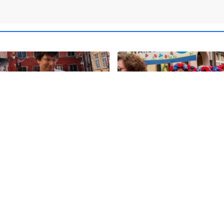
19
olska ma nowego
Kolorowy korowód, muzyk
". Premier spotkał się z
regionalne smaki. Nadcho
skim aktorem
Święto Kociewia