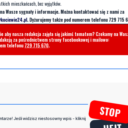
stkich mieszkańcach, bez wyjątków.
na Wasze sygnały i informacje. Można kontaktować się z nami za
kociewie24.pl
. Dyżurujemy także pod numerem telefonu 729 715 6
cie aby nasza redakcja zajęła się jakimś tematem? Czekamy na Was
edakcją za pośrednictwem strony facebookowej i mailowo:
rem telefonu
729 715 670
.
tarze! Jeśli widzisz niestosowny wpis - kliknij