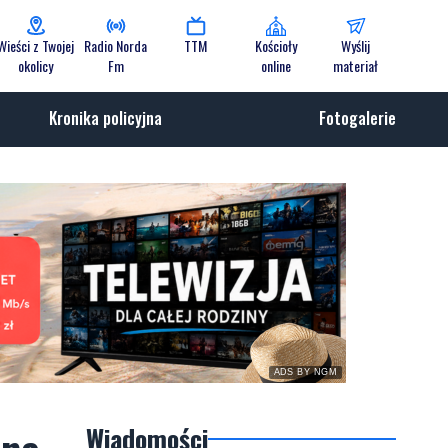
Wieści z Twojej
Radio Norda
TTM
Kościoły
Wyślij
okolicy
Fm
online
materiał
Kronika policyjna
Fotogalerie
ADS BY NGM
Wiadomości