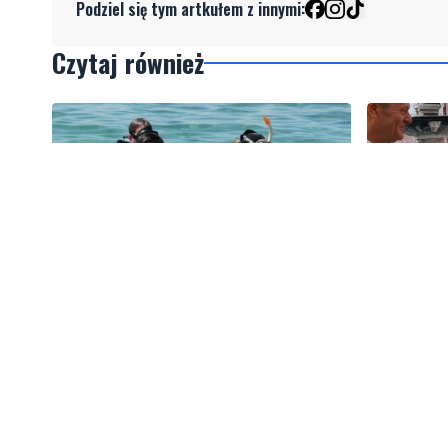
Podziel się tym artkułem z innymi:
Czytaj również
3
Więcej wraków dostępnych dla
Tusk: "P
nurków. Urząd Morski rozszerzył
zawodnika
listę podwodnych atrakcji
amerykań