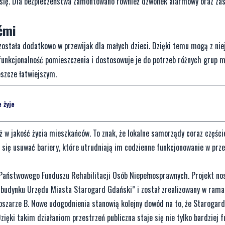
 się. Dla bezpieczeństwa zamontowano również dzwonek alarmowy oraz za
ćmi
 została dodatkowo w przewijak dla małych dzieci. Dzięki temu mogą z nie
funkcjonalność pomieszczenia i dostosowuje je do potrzeb różnych grup 
szcze łatwiejszym.
 żyje
eż w jakość życia mieszkańców. To znak, że lokalne samorządy coraz części
 się usuwać bariery, które utrudniają im codzienne funkcjonowanie w prze
 Państwowego Funduszu Rehabilitacji Osób Niepełnosprawnych. Projekt nos
w budynku Urzędu Miasta Starogard Gdański” i został zrealizowany w ra
szarze B. Nowe udogodnienia stanowią kolejny dowód na to, że Starogar
zięki takim działaniom przestrzeń publiczna staje się nie tylko bardziej f