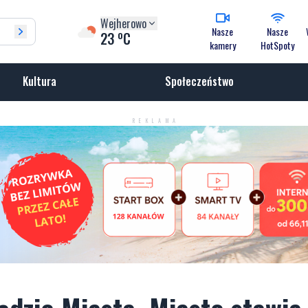
Wejherowo
Nasze
Nasze
o
23
C
kamery
HotSpoty
Kultura
Społeczeństwo
REKLAMA