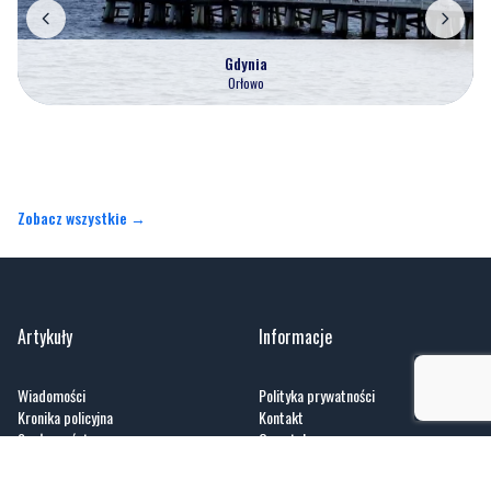
Gdynia
Orłowo
Zobacz wszystkie →
Artykuły
Informacje
Wiadomości
Polityka prywatności
Kronika policyjna
Kontakt
Społeczeństwo
O portalu
Kultura
Regulamin
Sport