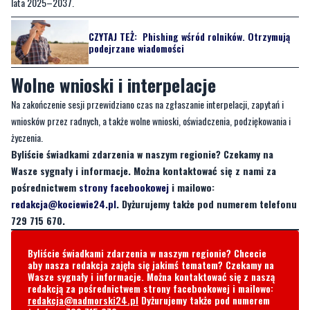
lata 2025–2037.
CZYTAJ TEŻ:
Phishing wśród rolników. Otrzymują
podejrzane wiadomości
Wolne wnioski i interpelacje
Na zakończenie sesji przewidziano czas na zgłaszanie interpelacji, zapytań i
wniosków przez radnych, a także wolne wnioski, oświadczenia, podziękowania i
życzenia.
Byliście świadkami zdarzenia w naszym regionie? Czekamy na
Wasze sygnały i informacje. Można kontaktować się z nami za
pośrednictwem
strony facebookowej
i mailowo:
redakcja@kociewie24.pl
. Dyżurujemy także pod numerem telefonu
729 715 670.
Byliście świadkami zdarzenia w naszym regionie? Chcecie
aby nasza redakcja zajęła się jakimś tematem? Czekamy na
Wasze sygnały i informacje. Można kontaktować się z naszą
redakcją za pośrednictwem strony facebookowej i mailowo:
redakcja@nadmorski24.pl
Dyżurujemy także pod numerem