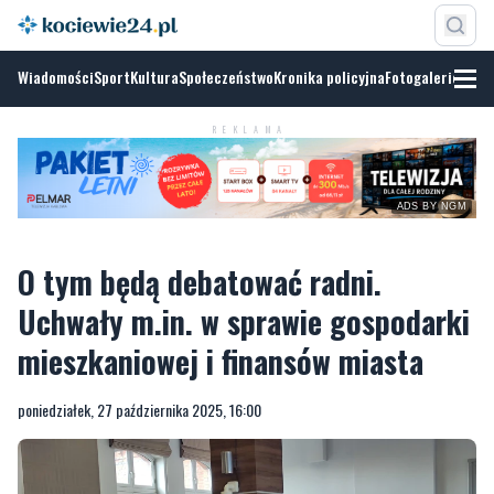
Wiadomości
Sport
Kultura
Społeczeństwo
Kronika policyjna
Fotogalerie
REKLAMA
ADS BY NGM
O tym będą debatować radni.
Uchwały m.in. w sprawie gospodarki
mieszkaniowej i finansów miasta
poniedziałek, 27 października 2025, 16:00