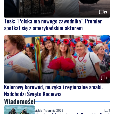
Tusk: "Polska ma nowego zawodnika". Premier
spotkał się z amerykańskim aktorem
1
Kolorowy korowód, muzyka i regionalne smaki.
Nadchodzi Święto Kociewia
Wiadomości
piątek, 7 sierpnia 2026
3
Więcej wraków dostępnych dla nurków. Urząd
Morski rozszerzył listę podwodnych atrakcji
piątek, 7 sierpnia 2026
19