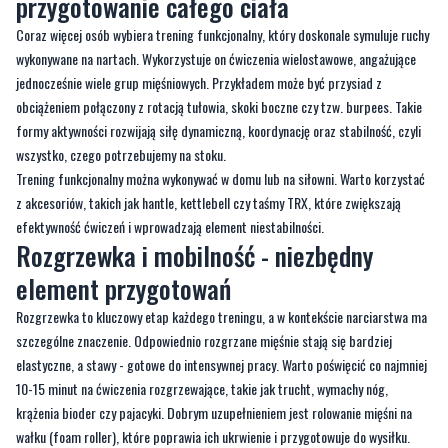
jednocześnie wiele grup mięśniowych. Przykładem może być przysiad z
obciążeniem połączony z rotacją tułowia, skoki boczne czy tzw. burpees. Takie
formy aktywności rozwijają siłę dynamiczną, koordynację oraz stabilność, czyli
wszystko, czego potrzebujemy na stoku.
Trening funkcjonalny można wykonywać w domu lub na siłowni. Warto korzystać
z akcesoriów, takich jak hantle, kettlebell czy taśmy TRX, które zwiększają
efektywność ćwiczeń i wprowadzają element niestabilności.
Rozgrzewka i mobilność - niezbędny
element przygotowań
Rozgrzewka to kluczowy etap każdego treningu, a w kontekście narciarstwa ma
szczególne znaczenie. Odpowiednio rozgrzane mięśnie stają się bardziej
elastyczne, a stawy - gotowe do intensywnej pracy. Warto poświęcić co najmniej
10-15 minut na ćwiczenia rozgrzewające, takie jak trucht, wymachy nóg,
krążenia bioder czy pajacyki. Dobrym uzupełnieniem jest rolowanie mięśni na
wałku (foam roller), które poprawia ich ukrwienie i przygotowuje do wysiłku.
Przygotowanie psychiczne do sezonu
narciarskiego