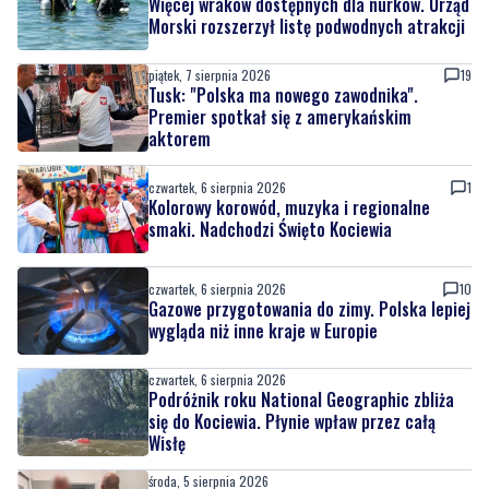
Tusk: "Polska ma nowego zawodnika".
Premier spotkał się z amerykańskim
aktorem
czwartek, 6 sierpnia 2026
1
Kolorowy korowód, muzyka i regionalne
smaki. Nadchodzi Święto Kociewia
czwartek, 6 sierpnia 2026
10
Gazowe przygotowania do zimy. Polska lepiej
wygląda niż inne kraje w Europie
czwartek, 6 sierpnia 2026
Podróżnik roku National Geographic zbliża
się do Kociewia. Płynie wpław przez całą
Wisłę
środa, 5 sierpnia 2026
Kradzież w pociągu zakończona
zatrzymaniem. Sprawcy wpadli jeszcze tego
samego dnia