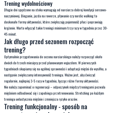
doskonałe formy aktywności, które zwiększają pojemność płuc i poprawiają
krążenie. Warto włączyć takie treningi minimum trzy razy w tygodniu przez 30-
45 minut.
Jak długo przed sezonem rozpocząć
trening?
Optymalnie przygotowania do sezonu narciarskiego należy rozpocząć około
dwóch do trzech miesięcy przed planowanym wyjazdem. W pierwszych
tygodniach skupiamy się na ogólnej sprawności i adaptacji mięśni do wysiłku, a
następnie zwiększamy intensywność treningu. Ważne jest, aby ćwiczyć
regularnie, najlepiej 3-5 razy w tygodniu, łącząc różne formy aktywności.
Nie należy zapominać o regeneracji – odpoczynek między treningami pozwala
mięśniom odbudować się i zapobiega przetrenowaniu. Stretching po każdym
treningu uelastycznia mięśnie i zmniejsza ryzyko urazów.
Trening funkcjonalny - sposób na
przygotowanie całego ciała
Coraz więcej osób wybiera trening funkcjonalny, który doskonale symuluje ruchy
wykonywane na nartach. Wykorzystuje on ćwiczenia wielostawowe, angażujące