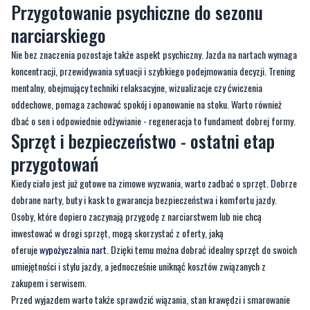
Nie bez znaczenia pozostaje także aspekt psychiczny. Jazda na nartach wymaga
koncentracji, przewidywania sytuacji i szybkiego podejmowania decyzji. Trening
mentalny, obejmujący techniki relaksacyjne, wizualizacje czy ćwiczenia
oddechowe, pomaga zachować spokój i opanowanie na stoku. Warto również
dbać o sen i odpowiednie odżywianie - regeneracja to fundament dobrej formy.
Sprzęt i bezpieczeństwo - ostatni etap
przygotowań
Kiedy ciało jest już gotowe na zimowe wyzwania, warto zadbać o sprzęt. Dobrze
dobrane narty, buty i kask to gwarancja bezpieczeństwa i komfortu jazdy.
Osoby, które dopiero zaczynają przygodę z narciarstwem lub nie chcą
inwestować w drogi sprzęt, mogą skorzystać z oferty, jaką
oferuje
wypożyczalnia nart
. Dzięki temu można dobrać idealny sprzęt do swoich
umiejętności i stylu jazdy, a jednocześnie uniknąć kosztów związanych z
zakupem i serwisem.
Przed wyjazdem warto także sprawdzić wiązania, stan krawędzi i smarowanie
nart. Regularny serwis sprzętu nie tylko wydłuża jego żywotność, ale przede
wszystkim wpływa na bezpieczeństwo na stoku.
Przygotowanie kondycyjne do sezonu narciarskiego to inwestycja w zdrowie,