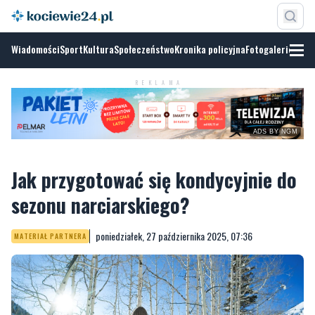
Wiadomości
Sport
Kultura
Społeczeństwo
Kronika policyjna
Fotogalerie
ADS BY
NGM
REKLAMA
Jak przygotować się kondycyjnie do
sezonu narciarskiego?
poniedziałek, 27 października 2025, 07:36
MATERIAŁ PARTNERA