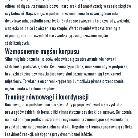
wspięcia na palce i ćwiczenia na stepie. Warto również włączyć trening z
użyciem gum oporowych, które zwiększają zaangażowanie mięśni
stabilizujących.
Wzmocnienie mięśni korpusu
Silne mięśnie brzucha i pleców odpowiadają za utrzymanie równowagi i
stabilności podczas zjazdu. Ćwiczenia typu plank, unoszenie nóg w podporze,
brzuszki skośne czy mostki biodrowe skutecznie wzmacniają tzw. gorset
mięśniowy. To właśnie on chroni kręgosłup i umożliwia płynne przenoszenie
ciężaru ciała w trakcie skrętów.
Trening równowagi i koordynacji
Równowaga to podstawa narciarstwa. Aby ją poprawić, warto korzystać z
przyrządów takich jak bosu, piłki gimnastyczne czy deski balansowe. Ćwiczenia
na niestabilnym podłożu uczą ciała reagowania na zmieniające się warunki, co
przekłada się na pewność ruchu na stoku. Regularne treningi poprawiają refleks
i szybkość reakcji, niezbędne przy dynamicznej jeździe.
Trening wydolnościowy
Długie dni spędzone na stoku wymagają od narciarza dobrej kondycji sercowo-
naczyniowej. Bieganie, jazda na rowerze, pływanie czy nordic walking to