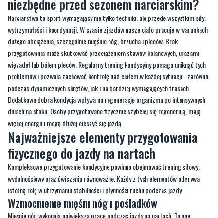
dużego obciążenia, szczególnie mięśnie nóg, brzucha i pleców. Brak
przygotowania może skutkować przeciążeniem stawów kolanowych, urazami
więzadeł lub bólem pleców. Regularny trening kondycyjny pomaga uniknąć tych
problemów i pozwala zachować kontrolę nad ciałem w każdej sytuacji - zarówno
podczas dynamicznych skrętów, jak i na bardziej wymagających trasach.
Dodatkowo dobra kondycja wpływa na regenerację organizmu po intensywnych
dniach na stoku. Osoby przygotowane fizycznie szybciej się regenerują, mają
więcej energii i mogą dłużej cieszyć się jazdą.
Najważniejsze elementy przygotowania
fizycznego do jazdy na nartach
Kompleksowe przygotowanie kondycyjne powinno obejmować trening siłowy,
wydolnościowy oraz ćwiczenia równoważne. Każdy z tych elementów odgrywa
istotną rolę w utrzymaniu stabilności i płynności ruchu podczas jazdy.
Wzmocnienie mięśni nóg i pośladków
Mięśnie nóg wykonują największą pracę podczas jazdy na nartach. To one
odpowiadają za utrzymanie pozycji narciarskiej i amortyzację w czasie skrętów
czy lądowań. Najważniejsze partie do wzmocnienia to czworogłowe uda,
dwugłowe uda, pośladki oraz łydki. Skuteczne ćwiczenia to przysiady, wykroki,