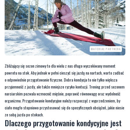
MATERIAŁ PARTNERA
Zbliżający się sezon zimowy to dla wielu z nas długo wyczekiwany moment
powrotu na stok. Aby jednak w pełni cieszyć się jazdą na nartach, warto zadbać
o odpowiednie przygotowanie fizyczne. Dobra kondycja to nie tylko większa
przyjemność z jazdy, ale także mniejsze ryzyko kontuzji. Trening przed sezonem
narciarskim pozwala wzmocnić mięśnie, poprawić równowagę oraz wydolność
organizmu. Przygotowanie kondycyjne należy rozpocząć z wyprzedzeniem, by
ciało mogło stopniowo przystosować się do specyficznych obciążeń, jakie niesie
ze sobą jazda po stokach.
Dlaczego przygotowanie kondycyjne jest
niezbędne przed sezonem narciarskim?
Narciarstwo to sport wymagający nie tylko techniki, ale przede wszystkim siły,
wytrzymałości i koordynacji. W czasie zjazdów nasze ciało pracuje w warunkach