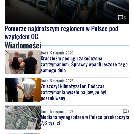
3
Pomorze najdroższym regionem w Polsce pod
względem OC
Wiadomości
środa, 5 sierpnia 2026
Kradzież w pociągu zakończona
zatrzymaniem. Sprawcy wpadli jeszcze tego
samego dnia
środa, 5 sierpnia 2026
Zniszczył klimatyzator. Podczas
zatrzymania wyszło na jaw, że był
poszukiwany
środa, 5 sierpnia 2026
8
Mediana wynagrodzeń w Polsce przekroczyła
7,6 tys. zł