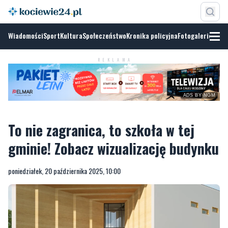
Wiadomości
Sport
Kultura
Społeczeństwo
Kronika policyjna
Fotogalerie
REKLAMA
ADS BY NGM
To nie zagranica, to szkoła w tej
gminie! Zobacz wizualizację budynku
poniedziałek, 20 października 2025, 10:00