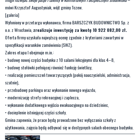
mówi Krzysztof Augustyniak, wójt gminy Tczew.
[galeria]
Wyłoniony w przetargu wykonawca, firma BARSZCZYK BUDOWNICTWO Sp. z
o.o. z Wrocławia,
zrealizuje inwestycję za kwotę 10 922 082,00 zł.
Oferta firmy uzyskała najwyższą ocenę zgodnie z kryteriami zawartymi w
specyfikacji warunków zamówienia (SWZ).
Zakres etapu I obejmuje m.in.:
• budowę nowej części budynku z 10 salami lekcyjnymi dla klas 4–8,
• budowę stołówki pełniącej również funkcję świetlicy,
• realizację pomieszczeń towarzyszących (pokój nauczycielski, administracja,
szatnie),
• przebudowę parkingu oraz wykonanie nowego wyjazdu,
• modernizację strefy rekreacyjnej i zaplecza,
• wykonanie dodatkowego wyjścia ewakuacyjnego na dziedziniec,
• docieplenie istniejącej części szkoły.
Gmina zapewnia, że prace będą prowadzone bez wyłączania szkoły z
użytkowania, zajęcia będą odbywać się w dostępnych salach obecnego budynku.