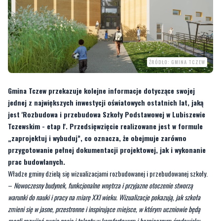
ŹRÓDŁO: GMINA TCZEW
Gmina Tczew przekazuje kolejne informacje dotyczące swojej
jednej z największych inwestycji oświatowych ostatnich lat, jaką
jest 'Rozbudowa i przebudowa Szkoły Podstawowej w Lubiszewie
Tczewskim - etap I'. Przedsięwzięcie realizowane jest w formule
„zaprojektuj i wybuduj”, co oznacza, że obejmuje zarówno
przygotowanie pełnej dokumentacji projektowej, jak i wykonanie
prac budowlanych.
Władze gminy dzielą się wizualizacjami rozbudowanej i przebudowanej szkoły.
–
Nowoczesny budynek, funkcjonalne wnętrza i przyjazne otoczenie stworzą
warunki do nauki i pracy na miarę XXI wieku. Wizualizacje pokazują, jak szkoła
zmieni się w jasne, przestronne i inspirujące miejsce, w którym uczniowie będą
mogli rozwijać swoje pasje i talenty w komfortowym i bezpiecznym środowisku
–