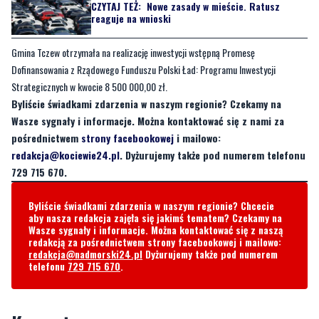
CZYTAJ TEŻ:
Nowe zasady w mieście. Ratusz
reaguje na wnioski
Gmina Tczew otrzymała na realizację inwestycji wstępną Promesę
Dofinansowania z Rządowego Funduszu Polski Ład: Programu Inwestycji
Strategicznych w kwocie 8 500 000,00 zł.
Byliście świadkami zdarzenia w naszym regionie? Czekamy na
Wasze sygnały i informacje. Można kontaktować się z nami za
pośrednictwem
strony facebookowej
i mailowo:
redakcja@kociewie24.pl
. Dyżurujemy także pod numerem telefonu
729 715 670.
Byliście świadkami zdarzenia w naszym regionie? Chcecie
aby nasza redakcja zajęła się jakimś tematem? Czekamy na
Wasze sygnały i informacje. Można kontaktować się z naszą
redakcją za pośrednictwem strony facebookowej i mailowo:
redakcja@nadmorski24.pl
Dyżurujemy także pod numerem
telefonu
729 715 670
.