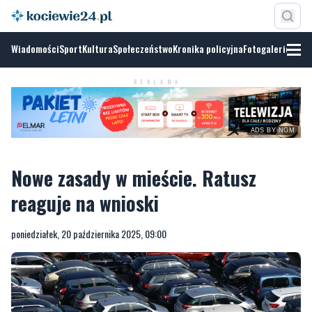
Wiadomości
Sport
Kultura
Społeczeństwo
Kronika policyjna
Fotogalerie
REKLAMA
ADS BY NGM
Nowe zasady w mieście. Ratusz
reaguje na wnioski
poniedziałek, 20 października 2025, 09:00