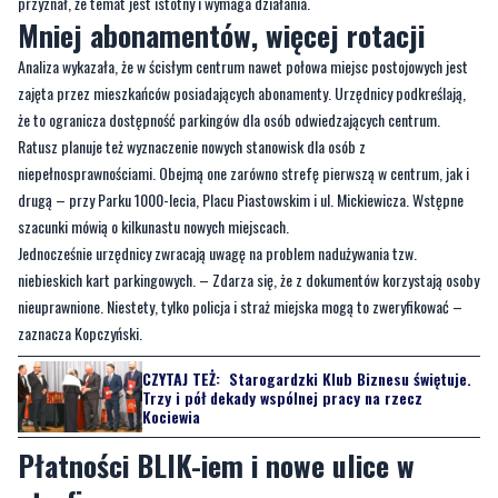
przyznał, że temat jest istotny i wymaga działania.
Mniej abonamentów, więcej rotacji
Analiza wykazała, że w ścisłym centrum nawet połowa miejsc postojowych jest
zajęta przez mieszkańców posiadających abonamenty. Urzędnicy podkreślają,
że to ogranicza dostępność parkingów dla osób odwiedzających centrum.
Ratusz planuje też wyznaczenie nowych stanowisk dla osób z
niepełnosprawnościami. Obejmą one zarówno strefę pierwszą w centrum, jak i
drugą – przy Parku 1000-lecia, Placu Piastowskim i ul. Mickiewicza. Wstępne
szacunki mówią o kilkunastu nowych miejscach.
Jednocześnie urzędnicy zwracają uwagę na problem nadużywania tzw.
niebieskich kart parkingowych. – Zdarza się, że z dokumentów korzystają osoby
nieuprawnione. Niestety, tylko policja i straż miejska mogą to zweryfikować –
zaznacza Kopczyński.
CZYTAJ TEŻ:
Starogardzki Klub Biznesu świętuje.
Trzy i pół dekady wspólnej pracy na rzecz
Kociewia
Płatności BLIK-iem i nowe ulice w