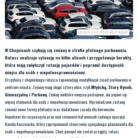
ZDJĘCIE ILUSTRACYJNE/PIXABAY
W Chojnicach szykują się zmiany w strefie płatnego parkowania.
Ratusz analizuje sytuację na kilku ulicach i przygotowuje korekty,
które mają zwiększyć rotację pojazdów i poprawić dostępność
miejsc dla osób z niepełnosprawnościami.
Urzędnicy z chojnickiego ratusza zapowiadają modyfikacje zasad parkowania w
centrum miasta. Zmiany mają objąć cztery ulice, czyli
Młyńską, Stary Rynek,
Gimnazjalną i Parkową
. Znikną niektóre miejsca postojowe, ale pojawi się
więcej stanowisk dla osób z niepełnosprawnościami. Wprowadzone zostaną
również nowe formy płatności oraz dodatkowe zasady dla kierowców.
Impulsem do rozpoczęcia prac nad zmianami był wniosek radnego opozycji
Kamila Kaczmarka, który zaproponował stworzenie specjalnego abonamentu dla
osób z niepełnosprawnościami. Choć pomysł nie został przyjęty, ratusz