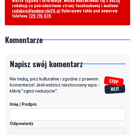
Wasze sygnały i informacje. Można kontaktować się z naszą
redakcją za pośrednictwem strony facebookowej i mailowo:
redakcja@nadmorski24.pl
Dyżurujemy także pod numerem
telefonu
729 715 670
.
Komentarze
Napisz swój komentarz
Nie hejtuj, pisz kulturalnie i zgodne z prawem
komentarze! Jeśli widzisz niestosowny wpis -
kliknij "zgłoś nadużycie".
Imię / Podpis
Odpowiedz