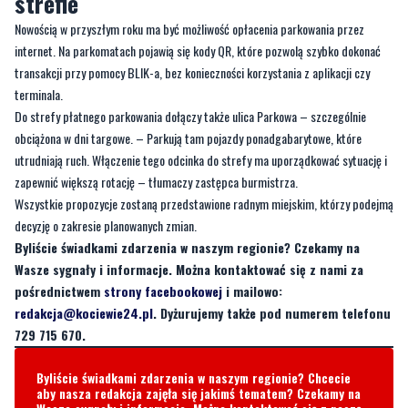
strefie
Nowością w przyszłym roku ma być możliwość opłacenia parkowania przez
internet. Na parkomatach pojawią się kody QR, które pozwolą szybko dokonać
transakcji przy pomocy BLIK-a, bez konieczności korzystania z aplikacji czy
terminala.
Do strefy płatnego parkowania dołączy także ulica Parkowa – szczególnie
obciążona w dni targowe. – Parkują tam pojazdy ponadgabarytowe, które
utrudniają ruch. Włączenie tego odcinka do strefy ma uporządkować sytuację i
zapewnić większą rotację – tłumaczy zastępca burmistrza.
Wszystkie propozycje zostaną przedstawione radnym miejskim, którzy podejmą
decyzję o zakresie planowanych zmian.
Byliście świadkami zdarzenia w naszym regionie? Czekamy na
Wasze sygnały i informacje. Można kontaktować się z nami za
pośrednictwem
strony facebookowej
i mailowo:
redakcja@kociewie24.pl
. Dyżurujemy także pod numerem telefonu
729 715 670.
Byliście świadkami zdarzenia w naszym regionie? Chcecie
aby nasza redakcja zajęła się jakimś tematem? Czekamy na