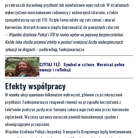
przekraczali dozwoloną prędkość lub niewłaściwie wyprzedzali. W działaniach
wykorzystano nieoznakowane radiowozy z wideorejestratorami, a także
specjalistyczny sprzęt ITD. Dzięki temu udało się zatrzymać i ukarać
kierowców, których brawura mogła doprowadzić do poważnych zdarzeń.
–
Wspólne działania Policji i ITD to realny wpływ na poprawę bezpieczeństwa.
Każda taka służba przynosi efekty w postaci mniejszej liczby niebezpiecznych
sytuacji na drogach
– podkreślają funkcjonariusze.
CZYTAJ TEŻ:
Symbol w sztuce. Wernisaż pełen
emocji i refleksji
Efekty współpracy
W wyniku akcji ujawniono kilkanaście wykroczeń, głównie za przekroczenie
prędkości. Funkcjonariusze reagowali również na przypadki korzystania z
telefonów podczas jazdy oraz łamania zakazu wyprzedzania przez kierowców
ciężarówek. Wszyscy sprawcy naruszeń ponieśli konsekwencje zgodne z
obowiązującymi przepisami.
Wspólne działania Policji i Inspekcji Transportu Drogowego będą kontynuowane,