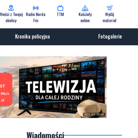
Wieści z Twojej
Radio Norda
TTM
Kościoły
Wyślij
okolicy
Fm
online
materiał
Kronika policyjna
Fotogalerie
ADS BY NGM
Wiadomości