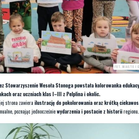
FOT. MIASTO I 
zez Stowarzyszenie Wesoła Stonoga powstała kolorowanka edukacy
ach oraz uczniach klas I–III z Pelplina i okolic.
jej strona zawiera
ilustrację do pokolorowania oraz krótką ciekawo
nualne, poznając jednocześnie
wydarzenia i postacie z historii
regionu.