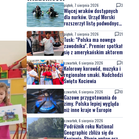
piątek, 7 sierpnia 2026
3
Więcej wraków dostępnych
dla nurków. Urząd Morski
rozszerzył listę podwodnych
atrakcji
piątek, 7 sierpnia 2026
21
Tusk: "Polska ma nowego
zawodnika". Premier spotkał
się z amerykańskim aktorem
czwartek, 6 sierpnia 2026
1
Kolorowy korowód, muzyka i
regionalne smaki. Nadchodzi
Święto Kociewia
czwartek, 6 sierpnia 2026
10
Gazowe przygotowania do
zimy. Polska lepiej wygląda
niż inne kraje w Europie
czwartek, 6 sierpnia 2026
Podróżnik roku National
Geographic zbliża się do
Kociewia. Płynie wpław przez