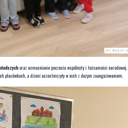
FOT. MIASTO I 
młodszych
oraz wzmacnianie poczucia wspólnoty i tożsamości narodowej.
ich placówkach, a dzieci uczestniczyły w nich z dużym zaangażowaniem.