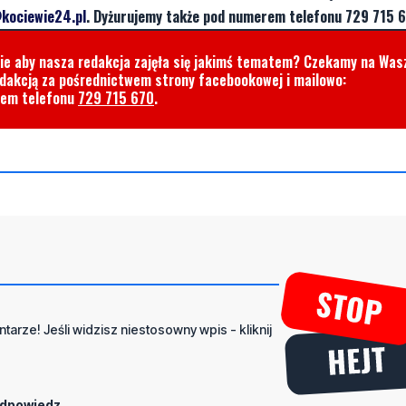
kociewie24.pl
. Dyżurujemy także pod numerem telefonu 729 715 6
cie aby nasza redakcja zajęła się jakimś tematem? Czekamy na Was
edakcją za pośrednictwem strony facebookowej i mailowo:
rem telefonu
729 715 670
.
tarze! Jeśli widzisz niestosowny wpis - kliknij
dpowiedz