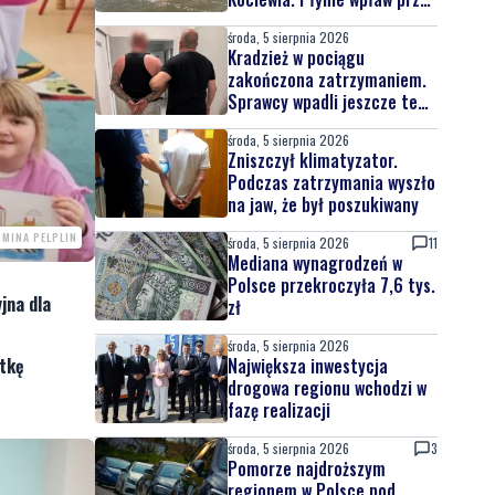
całą Wisłę
środa, 5 sierpnia 2026
Kradzież w pociągu
zakończona zatrzymaniem.
Sprawcy wpadli jeszcze tego
samego dnia
środa, 5 sierpnia 2026
Zniszczył klimatyzator.
Podczas zatrzymania wyszło
na jaw, że był poszukiwany
GMINA PELPLIN
środa, 5 sierpnia 2026
11
Mediana wynagrodzeń w
Polsce przekroczyła 7,6 tys.
jna dla
zł
środa, 5 sierpnia 2026
Największa inwestycja
stkę
drogowa regionu wchodzi w
fazę realizacji
środa, 5 sierpnia 2026
3
Pomorze najdroższym
regionem w Polsce pod