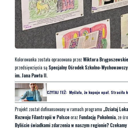
Kolorowanka została opracowana przez
Wiktora Brągoszewski
przedsięwzięcia są
Specjalny Ośrodek Szkolno-Wychowawczy w
im. Jana Pawła II
.
CZYTAJ TEŻ:
Myślała, że kupuje opał. Straciła k
Projekt został dofinansowany w ramach programu
„Działaj Loka
Rozwoju Filantropii w Polsce
oraz
Fundację Pokolenia
, ze ś
Byliście świadkami zdarzenia w naszym regionie? Czekamy 