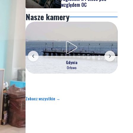
względem OC
Nasze kamery
Gdynia
Orłowo
Zobacz wszystkie →