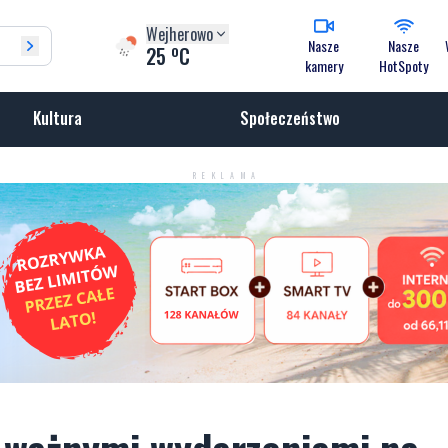
Wejherowo
Nasze
Nasze
o
25
C
kamery
HotSpoty
Kultura
Społeczeństwo
REKLAMA