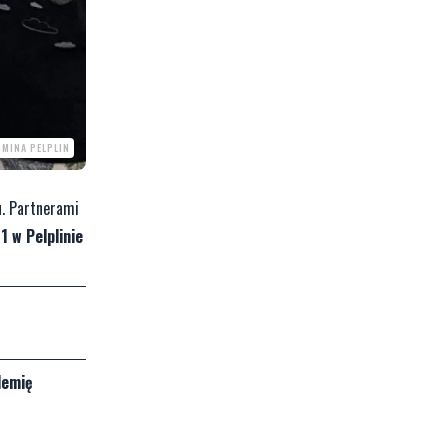
GMINA PELPLIN
u. Partnerami
1 w Pelplinie
demię