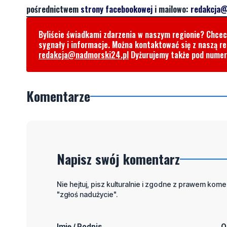
pośrednictwem
strony facebookowej
i mailowo:
redakcja@
Byliście świadkami zdarzenia w naszym regionie? Chce
sygnały i informacje. Można kontaktować się z naszą r
redakcja@nadmorski24.pl
Dyżurujemy także pod nume
Komentarze
Napisz swój komentarz
Nie hejtuj, pisz kulturalnie i zgodne z prawem komen
"zgłoś nadużycie".
Imię / Podpis
O