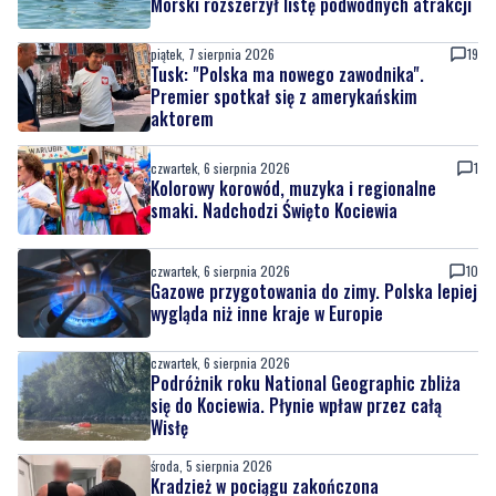
Premier spotkał się z amerykańskim
aktorem
czwartek, 6 sierpnia 2026
1
Kolorowy korowód, muzyka i regionalne
smaki. Nadchodzi Święto Kociewia
czwartek, 6 sierpnia 2026
10
Gazowe przygotowania do zimy. Polska lepiej
wygląda niż inne kraje w Europie
czwartek, 6 sierpnia 2026
Podróżnik roku National Geographic zbliża
się do Kociewia. Płynie wpław przez całą
Wisłę
środa, 5 sierpnia 2026
Kradzież w pociągu zakończona
zatrzymaniem. Sprawcy wpadli jeszcze tego
samego dnia
środa, 5 sierpnia 2026