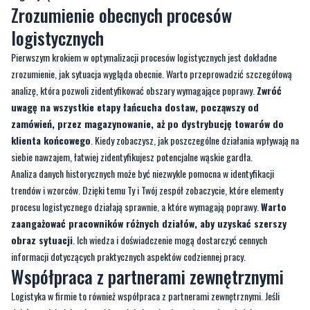
Pierwszym krokiem w optymalizacji procesów logistycznych jest dokładne
zrozumienie, jak sytuacja wygląda obecnie. Warto przeprowadzić szczegółową
analizę, która pozwoli zidentyfikować obszary wymagające poprawy.
Zwróć
uwagę na wszystkie etapy łańcucha dostaw, począwszy od
zamówień, przez magazynowanie, aż po dystrybucję towarów do
klienta końcowego
. Kiedy zobaczysz, jak poszczególne działania wpływają na
siebie nawzajem, łatwiej zidentyfikujesz potencjalne wąskie gardła.
Analiza danych historycznych może być niezwykle pomocna w identyfikacji
trendów i wzorców. Dzięki temu Ty i Twój zespół zobaczycie, które elementy
procesu logistycznego działają sprawnie, a które wymagają poprawy.
Warto
zaangażować pracowników różnych działów, aby uzyskać szerszy
obraz sytuacji
. Ich wiedza i doświadczenie mogą dostarczyć cennych
informacji dotyczących praktycznych aspektów codziennej pracy.
Współpraca z partnerami zewnętrznymi
Logistyka w firmie to również współpraca z partnerami zewnętrznymi. Jeśli
działasz globalnie, niezwykle ważni okazują się zarówno odpowiedni
przewoźnicy, jak i agencje celne:
https://www.terramar.pl/agencja-celna-
gdansk/
.
Wybór solidnych partnerów to ważny element Twojego