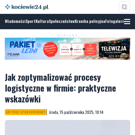
Wiadomości
Sport
Kultura
Społeczeństwo
Kronika policyjna
Fotogalerie
ADS BY
NGM
REKLAMA
Jak zoptymalizować procesy
logistyczne w firmie: praktyczne
wskazówki
środa, 15 października 2025, 10:14
ARTYKUŁ SPONSOROWANY