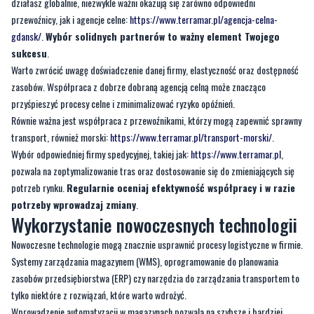
sukcesu
.
Warto zwrócić uwagę doświadczenie danej firmy, elastyczność oraz dostępność
zasobów. Współpraca z dobrze dobraną agencją celną może znacząco
przyśpieszyć procesy celne i zminimalizować ryzyko opóźnień.
Równie ważna jest współpraca z przewoźnikami, którzy mogą zapewnić sprawny
transport, również morski:
https://www.terramar.pl/transport-morski/
.
Wybór odpowiedniej firmy spedycyjnej, takiej jak:
https://www.terramar.pl
,
pozwala na zoptymalizowanie tras oraz dostosowanie się do zmieniających się
potrzeb rynku.
Regularnie oceniaj efektywność współpracy i w razie
potrzeby wprowadzaj zmiany
.
Wykorzystanie nowoczesnych technologii
Nowoczesne technologie mogą znacznie usprawnić procesy logistyczne w firmie.
Systemy zarządzania magazynem (WMS), oprogramowanie do planowania
zasobów przedsiębiorstwa (ERP) czy narzędzia do zarządzania transportem to
tylko niektóre z rozwiązań, które warto wdrożyć.
Wprowadzenie automatyzacji w magazynach pozwala na szybsze i bardziej
precyzyjne operacje, co przekłada się na redukcję błędów i oszczędność czasu.
Integracja systemów informatycznych umożliwia płynny przepływ informacji
pomiędzy różnymi działami przedsiębiorstwa.
Dzięki temu możesz w firmie