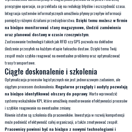
na bieżąco monitorować stany magazynowe, śledzić zamówienia
oraz planować dostawy w czasie rzeczywistym
.
Zastosowanie technologii takich jak RFID czy GPS pozwala na dokładne
śledzenie przesyłek na każdym etapie łańcucha dostaw. Dzięki temu Twój
zespół może szybko reagować na ewentualne problemy oraz optymalizować
trasy transportowe.
Ciągłe doskonalenie i szkolenia
Optymalizacja procesów logistycznych nie jest jednorazowym zadaniem, ale
ciągłym procesem doskonalenia.
Regularne przeglądy i audyty pozwalają
na bieżąco identyfikować obszary do poprawy
. Warto wprowadzić
systemy wskaźników KPI, które umożliwią monitorowanie efektywności procesów
i szybkie reagowanie na ewentualne zmiany.
Równie istotne są szkolenia dla pracowników. Inwestycja w rozwój kompetencji
może podnieść efektywność całej organizacji, a także zmotywować zespół.
Pracownicy powinni być na bieżąco z nowymi technologiami i
trendami w logistyce, co pozwoli im lepiej wykonywać swoje
zadania
. Organizowanie regularnych szkoleń i warsztatów to doskonała okazja
do wymiany doświadczeń i poszukiwania nowych rozwiązań.