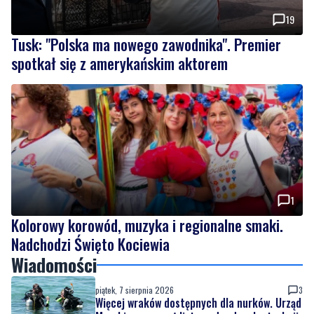
spotkał się z amerykańskim aktorem
1
Kolorowy korowód, muzyka i regionalne smaki.
Nadchodzi Święto Kociewia
Wiadomości
piątek, 7 sierpnia 2026
3
Więcej wraków dostępnych dla nurków. Urząd
Morski rozszerzył listę podwodnych atrakcji
piątek, 7 sierpnia 2026
19
Tusk: "Polska ma nowego zawodnika".