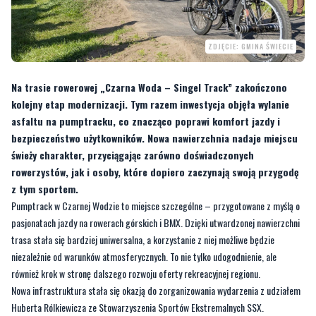
ZDJĘCIE: GMINA ŚWIECIE
Na trasie rowerowej „Czarna Woda – Singel Track” zakończono
kolejny etap modernizacji. Tym razem inwestycja objęła wylanie
asfaltu na pumptracku, co znacząco poprawi komfort jazdy i
bezpieczeństwo użytkowników. Nowa nawierzchnia nadaje miejscu
świeży charakter, przyciągając zarówno doświadczonych
rowerzystów, jak i osoby, które dopiero zaczynają swoją przygodę
z tym sportem.
Pumptrack w Czarnej Wodzie to miejsce szczególne – przygotowane z myślą o
pasjonatach jazdy na rowerach górskich i BMX. Dzięki utwardzonej nawierzchni
trasa stała się bardziej uniwersalna, a korzystanie z niej możliwe będzie
niezależnie od warunków atmosferycznych. To nie tylko udogodnienie, ale
również krok w stronę dalszego rozwoju oferty rekreacyjnej regionu.
Nowa infrastruktura stała się okazją do zorganizowania wydarzenia z udziałem
Huberta Rólkiewicza ze Stowarzyszenia Sportów Ekstremalnych SSX.