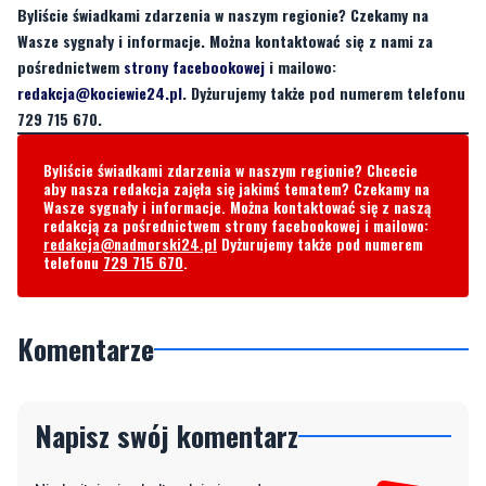
Byliście świadkami zdarzenia w naszym regionie? Czekamy na
Wasze sygnały i informacje. Można kontaktować się z nami za
pośrednictwem
strony facebookowej
i mailowo:
redakcja@kociewie24.pl
. Dyżurujemy także pod numerem telefonu
729 715 670.
Byliście świadkami zdarzenia w naszym regionie? Chcecie
aby nasza redakcja zajęła się jakimś tematem? Czekamy na
Wasze sygnały i informacje. Można kontaktować się z naszą
redakcją za pośrednictwem strony facebookowej i mailowo:
redakcja@nadmorski24.pl
Dyżurujemy także pod numerem
telefonu
729 715 670
.
Komentarze
Napisz swój komentarz