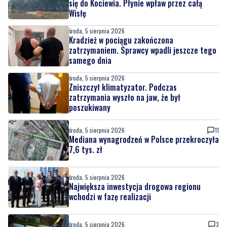
się do Kociewia. Płynie wpław przez całą
Wisłę
środa, 5 sierpnia 2026
Kradzież w pociągu zakończona
zatrzymaniem. Sprawcy wpadli jeszcze tego
samego dnia
środa, 5 sierpnia 2026
Zniszczył klimatyzator. Podczas
zatrzymania wyszło na jaw, że był
poszukiwany
środa, 5 sierpnia 2026
11
Mediana wynagrodzeń w Polsce przekroczyła
7,6 tys. zł
środa, 5 sierpnia 2026
Największa inwestycja drogowa regionu
wchodzi w fazę realizacji
środa, 5 sierpnia 2026
3