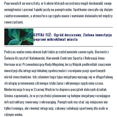
Poprowadził on warsztaty, w trakcie których uczestnicy mogli doskonalić swoje
umiejętności i poznać tajniki jazdy na pumptracku. Spotkanie cieszyło się dużym
zainteresowaniem, a atmosfera sprzyjała nauce i wymianie doświadczeń między
rowerzystami.
CZYTAJ TEŻ:
Ogród deszczowy. Zielona inwestycja
poprawi mikroklimat miasta
Podczas wydarzenia obecni byli także przedstawiciele samorządu. Burmistrz
Świecia Krzysztof Kułakowski, Kierownik Centrum Sportu i Rekreacji Anna
Herman oraz Przewodniczący Rady Miejskiej Jerzy Wójcik podkreślali znaczenie
inwestycji dla integracji lokalnej społeczności i rozwijania pasji sportowych
wśród mieszkańców. Ich zdaniem tego typu inicjatywy wpisują się w długofalową
strategię promowania zdrowego stylu życia i aktywnego spędzania czasu.
Modernizacja trasy w Czarnej Wodzie to dopiero początek dalszych działań.
Gmina zapowiada, że w przyszłości planowane są kolejne inicjatywy rozwijające
infrastrukturę rowerową i rekreacyjną. Pumptrack ma stać się miejscem nie
tylko treningu, ale również integracji, zabawy i edukacji sportowej dla osób w
różnym wieku.