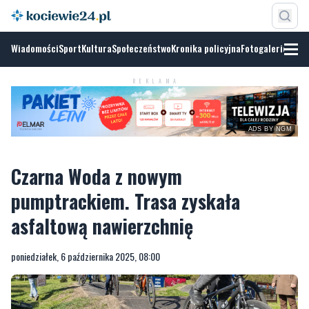
Wiadomości
Sport
Kultura
Społeczeństwo
Kronika policyjna
Fotogalerie
REKLAMA
ADS BY NGM
Czarna Woda z nowym
pumptrackiem. Trasa zyskała
asfaltową nawierzchnię
poniedziałek, 6 października 2025, 08:00