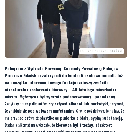
FOT. KPP PRUSZCZ GDAŃSKI
Policjanci z Wydziału Prewencji Komendy Powiatowej Policji w
Pruszczu Gdańskim zatrzymali do kontroli osobowe renault. Już
na początku interwencji uwagę funkcjonariuszy zwróciło
nienaturalne zachowanie kierowcy – 40-letniego mieszkańca
miasta. Mężczyzna był wyraźnie podenerwowany i pobudzony.
Zapytany przez policjantów, czy
zażywał alkohol lub narkotyki
, przyznał,
że znajduje się
pod wpływem amfetaminy
. Chwilę później wyszło na jaw, że
ma przy sobie również
plastikowe pudełko z białą, sypką substancją
.
Badanie alkomatem wykazało, że
kierowca był trzeźwy
, jednak test
narkotykowy
potwierdził obecność amfetaminy
w jego organizmie.