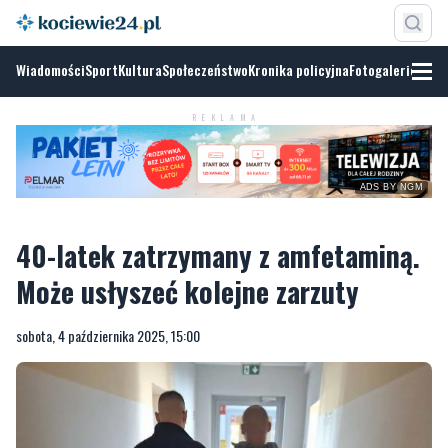
Wiadomości
Sport
Kultura
Społeczeństwo
Kronika policyjna
Fotogalerie
REKLAMA
ADS BY NGM
40-latek zatrzymany z amfetaminą.
Może usłyszeć kolejne zarzuty
sobota, 4 października 2025, 15:00