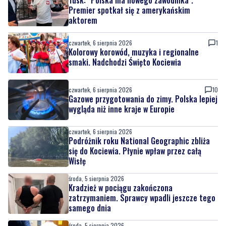
Premier spotkał się z amerykańskim
aktorem
czwartek, 6 sierpnia 2026
1
Kolorowy korowód, muzyka i regionalne
smaki. Nadchodzi Święto Kociewia
czwartek, 6 sierpnia 2026
10
Gazowe przygotowania do zimy. Polska lepiej
wygląda niż inne kraje w Europie
czwartek, 6 sierpnia 2026
Podróżnik roku National Geographic zbliża
się do Kociewia. Płynie wpław przez całą
Wisłę
środa, 5 sierpnia 2026
Kradzież w pociągu zakończona
zatrzymaniem. Sprawcy wpadli jeszcze tego
samego dnia
środa, 5 sierpnia 2026