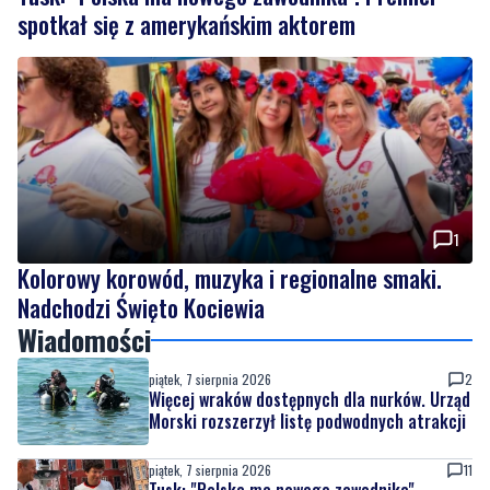
spotkał się z amerykańskim aktorem
1
Kolorowy korowód, muzyka i regionalne smaki.
Nadchodzi Święto Kociewia
Wiadomości
piątek, 7 sierpnia 2026
2
Więcej wraków dostępnych dla nurków. Urząd
Morski rozszerzył listę podwodnych atrakcji
piątek, 7 sierpnia 2026
11
Tusk: "Polska ma nowego zawodnika".