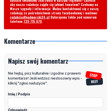
Byliście świadkami zdarzenia w naszym regionie? Chcecie
aby nasza redakcja zajęła się jakimś tematem? Czekamy na
Wasze sygnały i informacje. Można kontaktować się z naszą
redakcją za pośrednictwem strony facebookowej i mailowo:
redakcja@nadmorski24.pl
Dyżurujemy także pod numerem
telefonu
729 715 670
.
Komentarze
Napisz swój komentarz
Nie hejtuj, pisz kulturalnie i zgodne z prawem
komentarze! Jeśli widzisz niestosowny wpis -
kliknij "zgłoś nadużycie".
Imię / Podpis
Odpowiedz