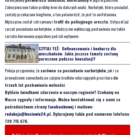
Zabezpieczono także próbkę krwi do dalszych analiz. Narkotyki, które posiadał,
zostały przekazane biegłemu, a ten potwierdził, że jest to amfetamina.
Mężczyzna został zatrzymany i
trafił do policyjnego aresztu
. Usłyszał już
zarzut posiadania narkotyków, a śledczy nie wykluczają postawienia mu także
zarzutu kierowania pojazdem pod ich wpływem.
CZYTAJ TEŻ:
Dofinansowania i konkursy dla
mieszkańców. Jakie jeszcze tematy zostaną
poruszone podczas konsulacji?
Policja przypomina, że
zarówno za posiadanie narkotyków
, jak i za
prowadzenie samochodu po zażyciu środków odurzających grozi kara
do
trzech lat pozbawienia wolności
.
Byliście świadkami zdarzenia w naszym regionie? Czekamy na
Wasze sygnały i informacje. Można kontaktować się z nami za
pośrednictwem
strony facebookowej
i mailowo:
redakcja@kociewie24.pl
. Dyżurujemy także pod numerem telefonu
729 715 670.