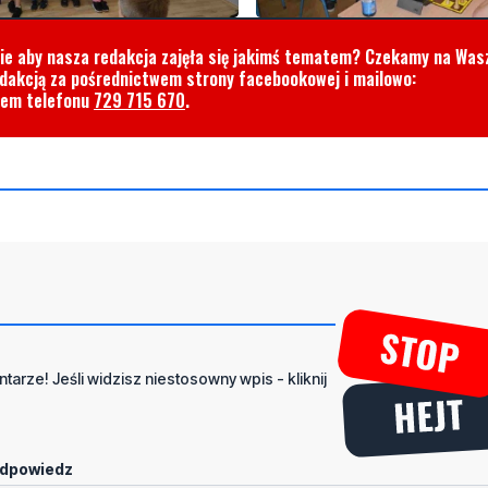
cie aby nasza redakcja zajęła się jakimś tematem? Czekamy na Was
edakcją za pośrednictwem strony facebookowej i mailowo:
rem telefonu
729 715 670
.
tarze! Jeśli widzisz niestosowny wpis - kliknij
dpowiedz