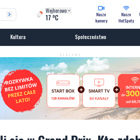
Wejherowo
Nasze
Nasze
o
17
C
kamery
HotSpoty
Kultura
Społeczeństwo
REKLAMA