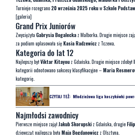
Turnieje rozegrano
20 września 2025 roku
w
Szkole Podstaw
[galeria]
Grand Prix Juniorów
Zwyciężyła
Gabrysia Bogalecka
z Malborka. Drugie miejsce zaj
za podium uplasowała się
Kasia Radzewicz
z Tczewa.
Kategoria do lat 12
Najlepszy był
Viktar Kitayou
z Gdańska. Drugie miejsce zdobył
kategorii odnotowano sukcesy klasyfikacyjne –
Maria Resmero
kategorię.
CZYTAJ TEŻ:
Młodzieżowa liga koszykówki powró
Najmłodsi zawodnicy
Pierwsze miejsce zajął
Jakub Skorupski
z Gdańska, drugie
Fili
dziewcząt najlepsza była
Maja Bogdanowicz
z Olsztyna.