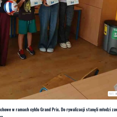
FOT. 
achowe w ramach cyklu Grand Prix. Do rywalizacji stanęli młodzi za
na.