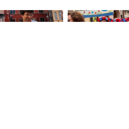
11
olska ma nowego
Kolorowy korowód, muzyk
". Premier spotkał się z
regionalne smaki. Nadcho
skim aktorem
Święto Kociewia
Koc
Zobacz
wia
Gni