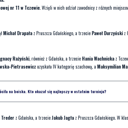
owej nr 11 w Tczewie
. Wzięli w nich udział zawodnicy z różnych miejsco
ął
Michał Drapała
z Pruszcza Gdańskiego, a trzecie
Paweł Durzyński
z 
Ignacy Rażyński
, również z Gdańska, a trzecie
Hania Wachnicka
z Tczew
wska-Pietrasewicz
uzyskała IV kategorię szachową, a
Maksymilian Ma
ciła na boiska. Kto okazał się najlepszy w ostatnim turnieju?
p Treder
z Gdańska, a trzecie
Jakub Jagła
z Pruszcza Gdańskiego. W klas