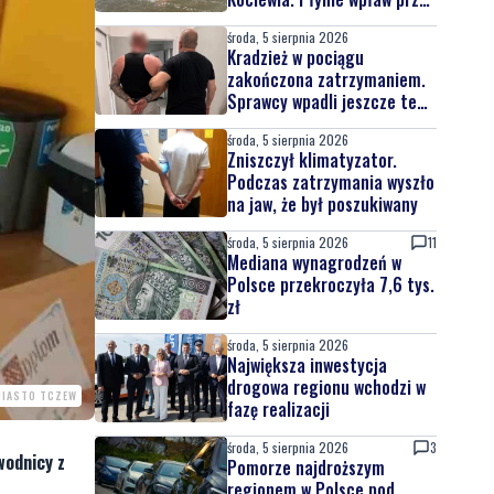
całą Wisłę
środa, 5 sierpnia 2026
Kradzież w pociągu
zakończona zatrzymaniem.
Sprawcy wpadli jeszcze tego
samego dnia
środa, 5 sierpnia 2026
Zniszczył klimatyzator.
Podczas zatrzymania wyszło
na jaw, że był poszukiwany
środa, 5 sierpnia 2026
11
Mediana wynagrodzeń w
Polsce przekroczyła 7,6 tys.
zł
środa, 5 sierpnia 2026
Największa inwestycja
drogowa regionu wchodzi w
MIASTO TCZEW
fazę realizacji
środa, 5 sierpnia 2026
3
wodnicy z
Pomorze najdroższym
regionem w Polsce pod