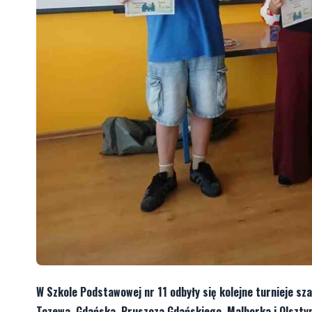
W Szkole Podstawowej nr 11 odbyły się kolejne turnieje sz
Tczewa, Gdańska, Pruszcza Gdańskiego, Malborka i Olszty