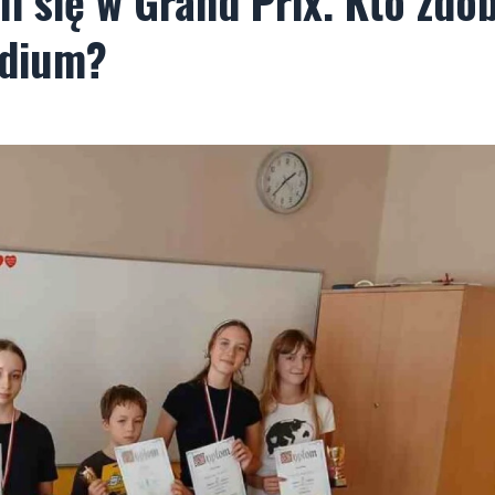
li się w Grand Prix. Kto zdo
odium?