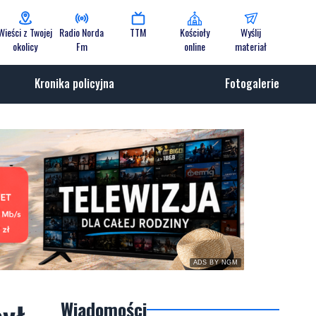
Wieści z Twojej
Radio Norda
TTM
Kościoły
Wyślij
okolicy
Fm
online
materiał
Kronika policyjna
Fotogalerie
ADS BY NGM
Wiadomości