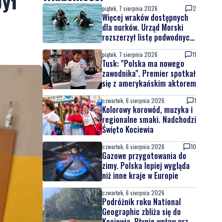
był
piątek, 7 sierpnia 2026
2
Więcej wraków dostępnych
dla nurków. Urząd Morski
rozszerzył listę podwodnych
atrakcji
piątek, 7 sierpnia 2026
11
Tusk: "Polska ma nowego
zawodnika". Premier spotkał
się z amerykańskim aktorem
czwartek, 6 sierpnia 2026
1
Kolorowy korowód, muzyka i
regionalne smaki. Nadchodzi
Święto Kociewia
czwartek, 6 sierpnia 2026
10
Gazowe przygotowania do
zimy. Polska lepiej wygląda
niż inne kraje w Europie
czwartek, 6 sierpnia 2026
Podróżnik roku National
Geographic zbliża się do
Kociewia. Płynie wpław przez