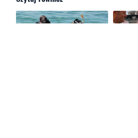
2
Więcej wraków dostępnych dla
Tusk: "P
nurków. Urząd Morski rozszerzył
zawodnika
listę podwodnych atrakcji
amerykań
Artykuły
Informacje