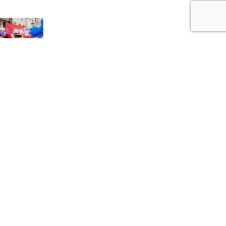
1
a i
dzi
iewie24.pl - portal informacyjny z Kociewia. Codzienna dawka najnowszych
domości z Twojej okolicy. Informacje społeczne, kulturalne, sportowe z
ewu, Tczewa, Pelplina, Starogardu Gdańskiego i pobliskich miejscowości.