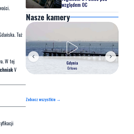
względem OC
wości.
Nasze kamery
Gdańska. Tuż
a. W tej
Gdynia
Orłowo
chniak
V
Zobacz wszystkie →
yfikacji