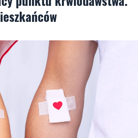
racy punktu krwiodawstwa.
mieszkańców