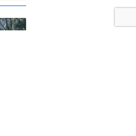
Kociewia.
Wisłę
iewie24.pl - portal informacyjny z Kociewia. Codzienna dawka najnowszych
domości z Twojej okolicy. Informacje społeczne, kulturalne, sportowe z