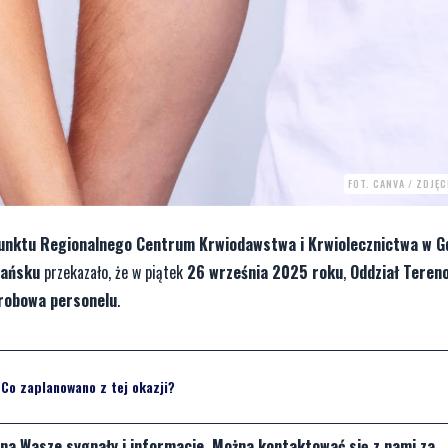
FOT. CANVA / ZDJĘ
punktu Regionalnego Centrum Krwiodawstwa i Krwiolecznictwa w G
dańsku
przekazało, że w piątek
26 września 2025 roku
,
Oddział Teren
robowa personelu
.
Co zaplanowano z tej okazji?
na Wasze sygnały i informacje. Można kontaktować się z nami za