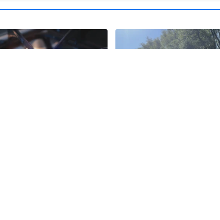
10
rzygotowania do zimy.
Podróżnik roku National
piej wygląda niż inne kraje
Geographic zbliża się do 
Płynie wpław przez całą 
Koc
Zobacz
wia