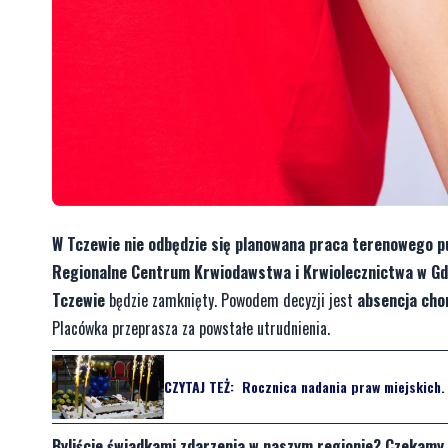
W Tczewie nie odbędzie się planowana praca terenowego 
Regionalne Centrum Krwiodawstwa i Krwiolecznictwa w G
Tczewie
będzie zamknięty. Powodem decyzji jest
absencja cho
Placówka przeprasza za powstałe utrudnienia.
CZYTAJ TEŻ:
Rocznica nadania praw miejskich. 
Byliście świadkami zdarzenia w naszym regionie? Czekamy 