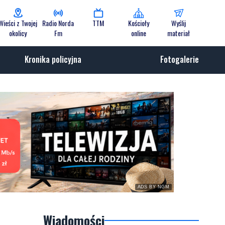
Wieści z Twojej
Radio Norda
TTM
Kościoły
Wyślij
okolicy
Fm
online
materiał
Kronika policyjna
Fotogalerie
ADS BY NGM
Wiadomości