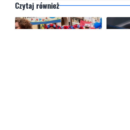
Czytaj również
1
Kolorowy korowód, muzyka i
Gazowe p
regionalne smaki. Nadchodzi
Polska le
Święto Kociewia
w Europie
Artykuły
Informacje