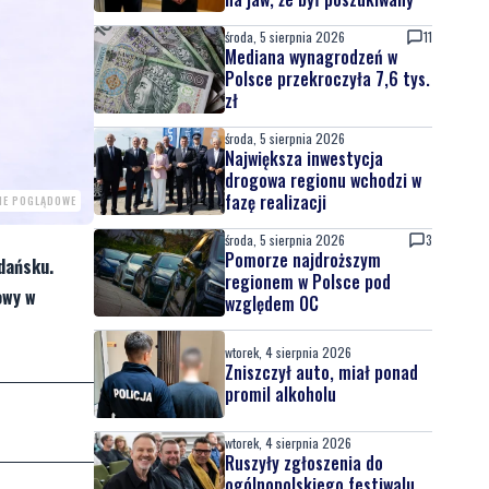
środa, 5 sierpnia 2026
11
Mediana wynagrodzeń w
Polsce przekroczyła 7,6 tys.
zł
środa, 5 sierpnia 2026
Największa inwestycja
drogowa regionu wchodzi w
fazę realizacji
CIE POGLĄDOWE
środa, 5 sierpnia 2026
3
Pomorze najdroższym
dańsku.
regionem w Polsce pod
owy w
względem OC
wtorek, 4 sierpnia 2026
Zniszczył auto, miał ponad
promil alkoholu
wtorek, 4 sierpnia 2026
Ruszyły zgłoszenia do
ogólnopolskiego festiwalu