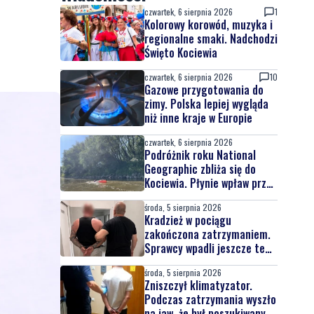
czwartek, 6 sierpnia 2026
1
Kolorowy korowód, muzyka i
regionalne smaki. Nadchodzi
Święto Kociewia
czwartek, 6 sierpnia 2026
10
Gazowe przygotowania do
zimy. Polska lepiej wygląda
niż inne kraje w Europie
czwartek, 6 sierpnia 2026
Podróżnik roku National
Geographic zbliża się do
Kociewia. Płynie wpław przez
całą Wisłę
środa, 5 sierpnia 2026
Kradzież w pociągu
zakończona zatrzymaniem.
Sprawcy wpadli jeszcze tego
samego dnia
środa, 5 sierpnia 2026
Zniszczył klimatyzator.
Podczas zatrzymania wyszło
na jaw, że był poszukiwany