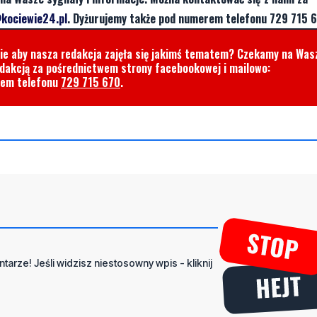
kociewie24.pl
. Dyżurujemy także pod numerem telefonu 729 715 6
cie aby nasza redakcja zajęła się jakimś tematem? Czekamy na Was
edakcją za pośrednictwem strony facebookowej i mailowo:
rem telefonu
729 715 670
.
tarze! Jeśli widzisz niestosowny wpis - kliknij