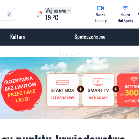
Wejherowo
Nasze
Nasze
o
19
C
kamery
HotSpoty
Kultura
Społeczeństwo
REKLAMA