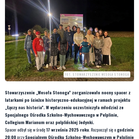
FOT. STOWARZYSZENIE WESOŁA STONOGA
Stowarzyszenie „Wesoła Stonoga” zorganizowało nocny spacer z
latarkami po ścieżce historyczno-edukacyjnej w ramach projektu
„Łączy nas historia”. W wydarzeniu uczestniczyła młodzież ze
Specjalnego Ośrodka Szkolno-Wychowawczego w Pelplinie,
Collegium Marianum oraz pelplińskiej Jedynki.
Spacer odbył się w środę
17 września 2025 roku
. Rozpoczął się o
godzinie
20:00
przy
Specjalnym Ośrodku Szkolno-Wychowawczym w Pelplinie
i zakończył tuż przed
22:00
przy ostatniej tablicy, u stóp
Góry Jana Pawła
II
. Przewodniczką była
Katarzyna Bembenek
, wspierana przez wolontariuszy
stowarzyszenia.