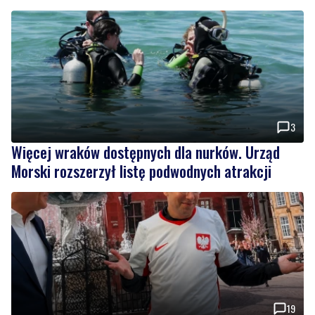
3
Więcej wraków dostępnych dla nurków. Urząd
Morski rozszerzył listę podwodnych atrakcji
19
Tusk: "Polska ma nowego zawodnika". Premier
spotkał się z amerykańskim aktorem