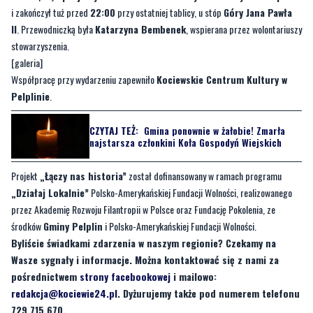
[galeria]
Współpracę przy wydarzeniu zapewniło
Kociewskie Centrum Kultury w
Pelplinie
.
CZYTAJ TEŻ:
Gmina ponownie w żałobie! Zmarła
najstarsza członkini Koła Gospodyń Wiejskich
Projekt
„Łączy nas historia”
został dofinansowany w ramach programu
„Działaj Lokalnie”
Polsko-Amerykańskiej Fundacji Wolności, realizowanego
przez Akademię Rozwoju Filantropii w Polsce oraz Fundację Pokolenia, ze
środków
Gminy Pelplin
i Polsko-Amerykańskiej Fundacji Wolności.
Byliście świadkami zdarzenia w naszym regionie? Czekamy na
Wasze sygnały i informacje. Można kontaktować się z nami za
pośrednictwem
strony facebookowej
i mailowo:
redakcja@kociewie24.pl
. Dyżurujemy także pod numerem telefonu
729 715 670.