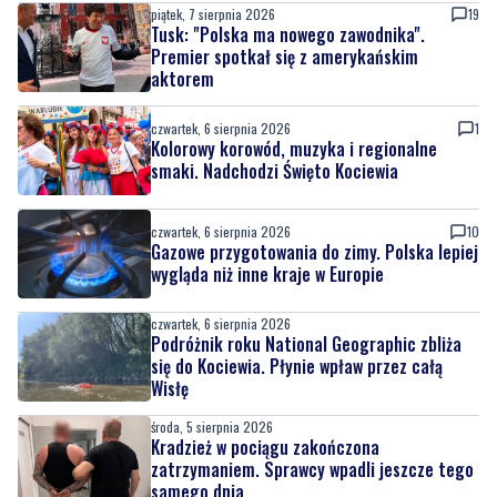
czwartek, 6 sierpnia 2026
1
Kolorowy korowód, muzyka i regionalne
smaki. Nadchodzi Święto Kociewia
czwartek, 6 sierpnia 2026
10
Gazowe przygotowania do zimy. Polska lepiej
wygląda niż inne kraje w Europie
czwartek, 6 sierpnia 2026
Podróżnik roku National Geographic zbliża
się do Kociewia. Płynie wpław przez całą
Wisłę
środa, 5 sierpnia 2026
Kradzież w pociągu zakończona
zatrzymaniem. Sprawcy wpadli jeszcze tego
samego dnia
środa, 5 sierpnia 2026
Zniszczył klimatyzator. Podczas
zatrzymania wyszło na jaw, że był