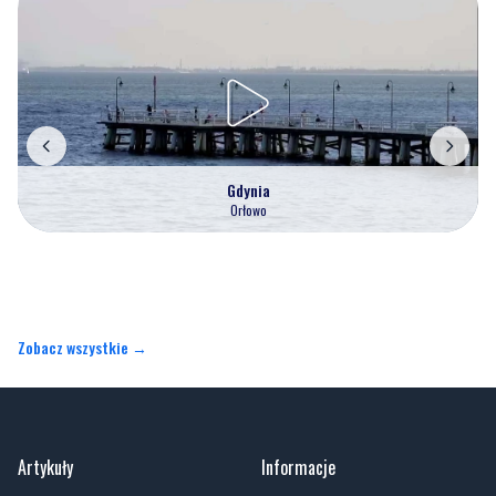
Gdynia
Orłowo
Zobacz wszystkie →
Artykuły
Informacje
Wiadomości
Polityka prywatności
Kronika policyjna
Kontakt
Społeczeństwo
O portalu