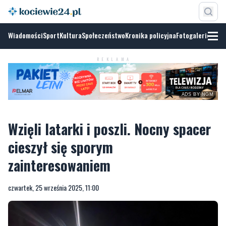
Wiadomości
Sport
Kultura
Społeczeństwo
Kronika policyjna
Fotogalerie
ADS BY
NGM
REKLAMA
Wzięli latarki i poszli. Nocny spacer
cieszył się sporym
zainteresowaniem
czwartek, 25 września 2025, 11:00