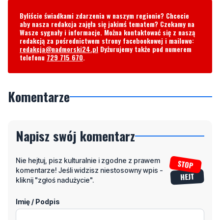
redakcją za pośrednictwem strony facebookowej i mailowo:
redakcja@nadmorski24.pl
Dyżurujemy także pod numerem
telefonu
729 715 670
.
Komentarze
Napisz swój komentarz
Nie hejtuj, pisz kulturalnie i zgodne z prawem
komentarze! Jeśli widzisz niestosowny wpis -
kliknij "zgłoś nadużycie".
Imię / Podpis
Odpowiedz