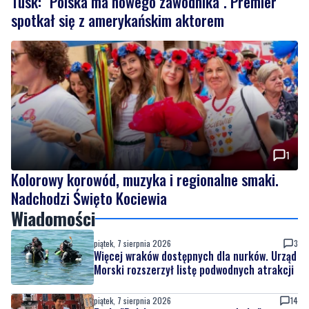
Tusk: "Polska ma nowego zawodnika". Premier
spotkał się z amerykańskim aktorem
1
Kolorowy korowód, muzyka i regionalne smaki.
Nadchodzi Święto Kociewia
Wiadomości
piątek, 7 sierpnia 2026
3
Więcej wraków dostępnych dla nurków. Urząd
Morski rozszerzył listę podwodnych atrakcji
piątek, 7 sierpnia 2026
14