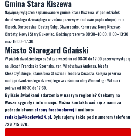
Gmina Stara Kiszewa
Najwięcej wyłączeń zaplanowano w gminie Stara Kiszewa. W poniedziałek
dwudziestego dziewiątego września przerwy w dostawie prądu obejmą m.in.
Olpuch, Bartoszylas, Bestrą Sukę, Chwarzenko, Konarzyny, Nową Kiszewę-
Chrósty, Nowy i Stary Bukowiec. Godziny przerw to 08:30–10:00, 11:00–13:30
oraz 16:00–17:30.
Miasto Starogard Gdański
W piątek dwudziestego szóstego września od 08:30 do 12:00 przerwy wystąpią
na ulicach Franciszka Szornaka, gen. Władysława Andersa, Józefa
Kleszczyńskiego, Stanisława Staszica i Teodora Cesarza. Kolejna przerwa
nastąpi dwudziestego dziewiątego września na ulicy Wincentego Witosa i
potrwa od 08:30 do 17:30.
Byliście świadkami zdarzenia w naszym regionie? Czekamy na
Wasze sygnały i informacje. Można kontaktować się z nami za
pośrednictwem
strony facebookowej
i mailowo:
redakcja@kociewie24.pl
. Dyżurujemy także pod numerem telefonu
729 715 670.