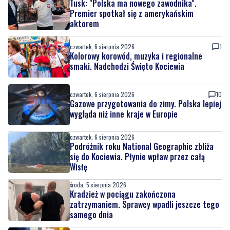
Tusk: "Polska ma nowego zawodnika".
Premier spotkał się z amerykańskim
aktorem
czwartek, 6 sierpnia 2026
1
Kolorowy korowód, muzyka i regionalne
smaki. Nadchodzi Święto Kociewia
czwartek, 6 sierpnia 2026
10
Gazowe przygotowania do zimy. Polska lepiej
wygląda niż inne kraje w Europie
czwartek, 6 sierpnia 2026
Podróżnik roku National Geographic zbliża
się do Kociewia. Płynie wpław przez całą
Wisłę
środa, 5 sierpnia 2026
Kradzież w pociągu zakończona
zatrzymaniem. Sprawcy wpadli jeszcze tego
samego dnia