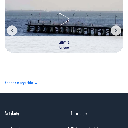
Gdynia
Orłowo
Zobacz wszystkie →
Artykuły
Informacje