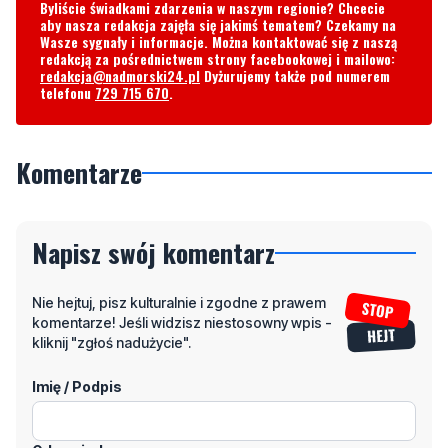
Byliście świadkami zdarzenia w naszym regionie? Chcecie
aby nasza redakcja zajęła się jakimś tematem? Czekamy na
Wasze sygnały i informacje. Można kontaktować się z naszą
redakcją za pośrednictwem strony facebookowej i mailowo:
redakcja@nadmorski24.pl
Dyżurujemy także pod numerem
telefonu
729 715 670
.
Komentarze
Napisz swój komentarz
Nie hejtuj, pisz kulturalnie i zgodne z prawem
komentarze! Jeśli widzisz niestosowny wpis -
kliknij "zgłoś nadużycie".
Imię / Podpis