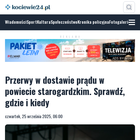
Wiadomości
Sport
Kultura
Społeczeństwo
Kronika policyjna
Fotogalerie
REKLAMA
ADS BY NGM
Przerwy w dostawie prądu w
powiecie starogardzkim. Sprawdź,
gdzie i kiedy
czwartek, 25 września 2025, 06:00