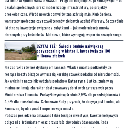
ustaleń z Urzędem Marszałkowskim. Program obejmuje 20 przedsięwzięć – od
działań społecznych, przez modernizację infrastruktury, po projekty
proekologiczne. Wśród nowych pomysłów znalazły się m.in. Klub Seniora,
warsztaty społeczne czy rozwój terenów zielonych wzdłuż Wierzycy. Szczególnie
istotne są inwestycje związane z zabytkami – jak modernizacja murów
obronnych przy kościele św. Mateusza, które wymagają wsparcia zewnętrznego.
CZYTAJ TEŻ:
Świecie buduje największą
oczyszczalnię w historii. Inwestycja za 100
milionów złotych
Nie zabrakło również dyskusji o finansach. Władze miasta podkreśliły, że
rosnące koszty bieżące wymuszają korektę stawek podatku od nieruchomości.
Jak wyjaśniła naczelnik wydziału podatków
Katarzyna Lutka
, zmiany są
minimalne i mają charakter dostosowawczy do stawek ogłaszanych przez
Ministerstwo Finansów. Podwyżki wyniosą średnio 3,5% dla przedsiębiorców i
4,5% dla mieszkańców. Członkowie Rady przyznali, że decyzja jest trudna, ale
konieczna, by utrzymać tempo rozwoju miasta.
Podczas posiedzenia omawiano także bieżące inwestycje, kwestie kolejowych
połączeń z Trójmiastem oraz przyszłość obwodnicy Starogardu. Rada