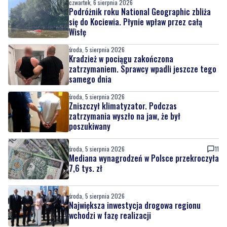
czwartek, 6 sierpnia 2026
Podróżnik roku National Geographic zbliża
się do Kociewia. Płynie wpław przez całą
Wisłę
środa, 5 sierpnia 2026
Kradzież w pociągu zakończona
zatrzymaniem. Sprawcy wpadli jeszcze tego
samego dnia
środa, 5 sierpnia 2026
Zniszczył klimatyzator. Podczas
zatrzymania wyszło na jaw, że był
poszukiwany
środa, 5 sierpnia 2026
11
Mediana wynagrodzeń w Polsce przekroczyła
7,6 tys. zł
środa, 5 sierpnia 2026
Największa inwestycja drogowa regionu
wchodzi w fazę realizacji