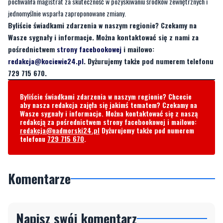
pochwaliła magistrat za skuteczność w pozyskiwaniu środków zewnętrznych i
jednomyślnie wsparła zaproponowane zmiany.
Byliście świadkami zdarzenia w naszym regionie? Czekamy na
Wasze sygnały i informacje. Można kontaktować się z nami za
pośrednictwem
strony facebookowej
i mailowo:
redakcja@kociewie24.pl
. Dyżurujemy także pod numerem telefonu
729 715 670.
Byliście świadkami zdarzenia w naszym regionie? Chcecie
aby nasza redakcja zajęła się jakimś tematem? Czekamy na
Wasze sygnały i informacje. Można kontaktować się z naszą
redakcją za pośrednictwem strony facebookowej i mailowo:
redakcja@nadmorski24.pl
Dyżurujemy także pod numerem
telefonu
729 715 670
.
Komentarze
Napisz swój komentarz