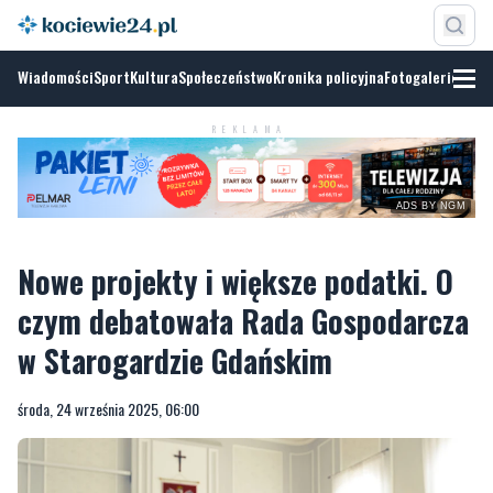
Wiadomości
Sport
Kultura
Społeczeństwo
Kronika policyjna
Fotogalerie
REKLAMA
ADS BY NGM
Nowe projekty i większe podatki. O
czym debatowała Rada Gospodarcza
w Starogardzie Gdańskim
środa, 24 września 2025, 06:00