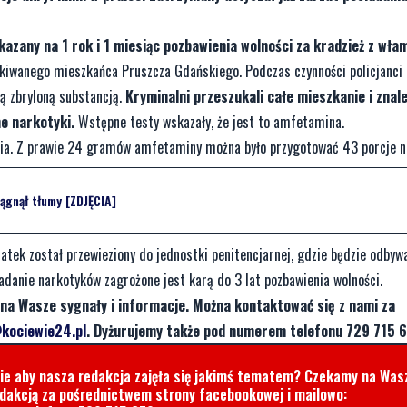
kazany na 1 rok i 1 miesiąc pozbawienia wolności za kradzież z wła
zukiwanego mieszkańca Pruszcza Gdańskiego. Podczas czynności policjanci 
łą zbryloną substancją.
Kryminalni przeszukali całe mieszkanie i znale
ne narkotyki.
Wstępne testy wskazały, że jest to amfetamina.
alenia. Z prawie 24 gramów amfetaminy można było przygotować 43 porcje 
ągnął tłumy [ZDJĘCIA]
atek został przewieziony do jednostki penitencjarnej, gdzie będzie odbyw
iadanie narkotyków zagrożone jest karą do 3 lat pozbawienia wolności.
na Wasze sygnały i informacje. Można kontaktować się z nami za
kociewie24.pl
. Dyżurujemy także pod numerem telefonu 729 715 6
cie aby nasza redakcja zajęła się jakimś tematem? Czekamy na Was
edakcją za pośrednictwem strony facebookowej i mailowo: