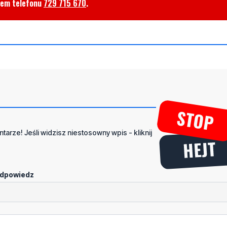
rem telefonu
729 715 670
.
tarze! Jeśli widzisz niestosowny wpis - kliknij
dpowiedz