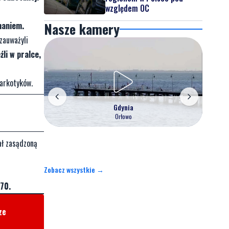
względem OC
Nasze kamery
maniem.
zauważyli
źli w pralce,
narkotyków.
Gdynia
Orłowo
ał zasądzoną
Zobacz wszystkie →
70.
ze