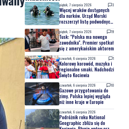
kiwany
piątek, 7 sierpnia 2026
3
Więcej wraków dostępnych
dla nurków. Urząd Morski
rozszerzył listę podwodnych
atrakcji
piątek, 7 sierpnia 2026
19
Tusk: "Polska ma nowego
zawodnika". Premier spotkał
się z amerykańskim aktorem
czwartek, 6 sierpnia 2026
1
Kolorowy korowód, muzyka i
regionalne smaki. Nadchodzi
Święto Kociewia
czwartek, 6 sierpnia 2026
10
Gazowe przygotowania do
zimy. Polska lepiej wygląda
niż inne kraje w Europie
czwartek, 6 sierpnia 2026
Podróżnik roku National
Geographic zbliża się do
Kociewia. Płynie wpław przez