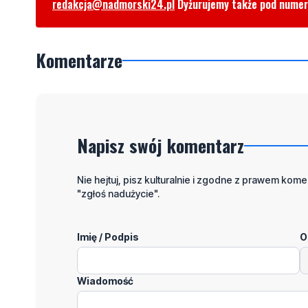
redakcja@nadmorski24.pl
Dyżurujemy także pod nume
Komentarze
Napisz swój komentarz
Nie hejtuj, pisz kulturalnie i zgodne z prawem komen
"zgłoś nadużycie".
Imię / Podpis
O
Wiadomość