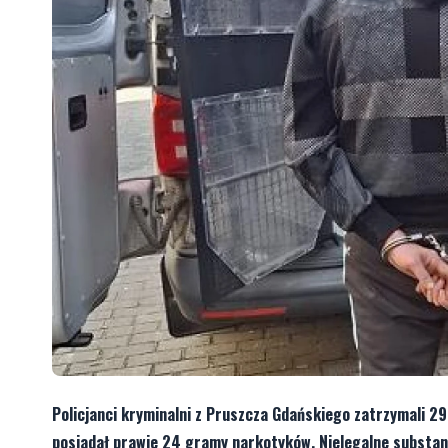
Policjanci kryminalni z Pruszcza Gdańskiego zatrzymali 2
posiadał prawie 24 gramy narkotyków. Nielegalne substancj