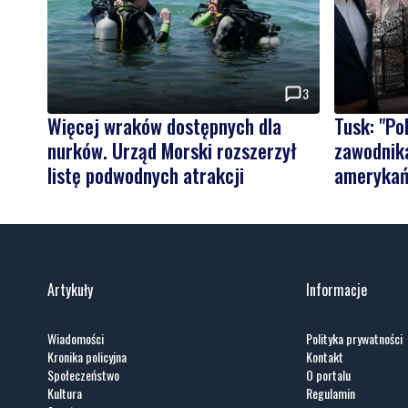
3
Więcej wraków dostępnych dla
Tusk: "P
nurków. Urząd Morski rozszerzył
zawodnika
listę podwodnych atrakcji
amerykań
Artykuły
Informacje
Wiadomości
Polityka prywatności
Kronika policyjna
Kontakt
Społeczeństwo
O portalu
Kultura
Regulamin