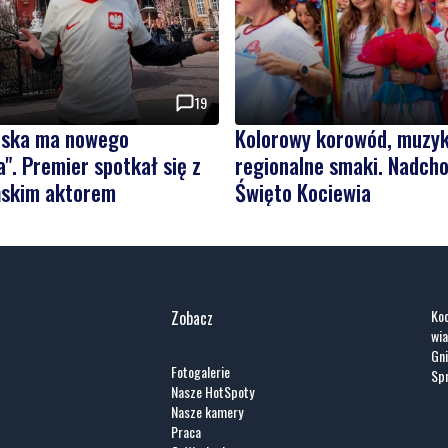
19
olska ma nowego
Kolorowy korowód, muzyk
". Premier spotkał się z
regionalne smaki. Nadcho
skim aktorem
Święto Kociewia
Koc
Zobacz
wia
Gni
Fotogalerie
Spr
Nasze HotSpoty
Nasze kamery
Praca