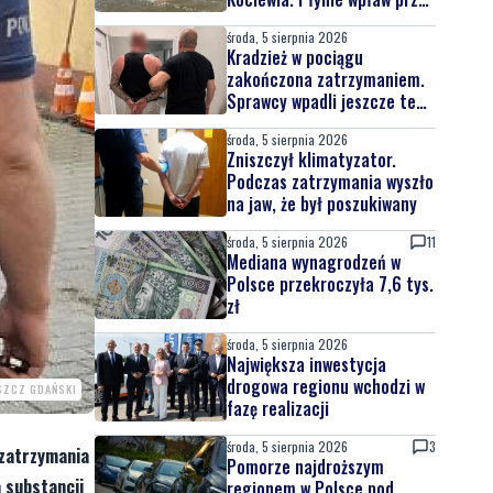
całą Wisłę
środa, 5 sierpnia 2026
Kradzież w pociągu
zakończona zatrzymaniem.
Sprawcy wpadli jeszcze tego
samego dnia
środa, 5 sierpnia 2026
Zniszczył klimatyzator.
Podczas zatrzymania wyszło
na jaw, że był poszukiwany
środa, 5 sierpnia 2026
11
Mediana wynagrodzeń w
Polsce przekroczyła 7,6 tys.
zł
środa, 5 sierpnia 2026
Największa inwestycja
drogowa regionu wchodzi w
SZCZ GDAŃSKI
fazę realizacji
środa, 5 sierpnia 2026
3
 zatrzymania
Pomorze najdroższym
 substancji
regionem w Polsce pod