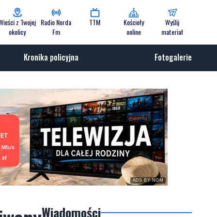
Wieści z Twojej
Radio Norda
TTM
Kościoły
Wyślij
okolicy
Fm
online
materiał
Kronika policyjna
Fotogalerie
ADS BY NGM
Wiadomości