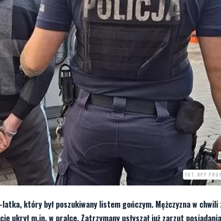
FOT. KPP PRU
9-latka, który był poszukiwany listem gończym. Mężczyzna w chwili
e ukrył m.in. w pralce. Zatrzymany usłyszał już zarzut posiadania