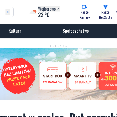
Wejherowo
Nasze
Nasze
o
22
C
kamery
HotSpoty
Kultura
Społeczeństwo
REKLAMA