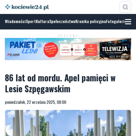
Wiadomości
Sport
Kultura
Społeczeństwo
Kronika policyjna
Fotogalerie
REKLAMA
ADS BY NGM
86 lat od mordu. Apel pamięci w
Lesie Szpęgawskim
poniedziałek, 22 września 2025, 08:00