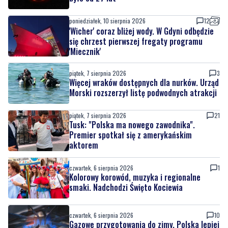
poniedziałek, 10 sierpnia 2026
12
'Wicher' coraz bliżej wody. W Gdyni odbędzie
się chrzest pierwszej fregaty programu
'Miecznik'
piątek, 7 sierpnia 2026
3
Więcej wraków dostępnych dla nurków. Urząd
Morski rozszerzył listę podwodnych atrakcji
piątek, 7 sierpnia 2026
21
Tusk: "Polska ma nowego zawodnika".
Premier spotkał się z amerykańskim
aktorem
czwartek, 6 sierpnia 2026
1
Kolorowy korowód, muzyka i regionalne
smaki. Nadchodzi Święto Kociewia
czwartek, 6 sierpnia 2026
10
Gazowe przygotowania do zimy. Polska lepiej