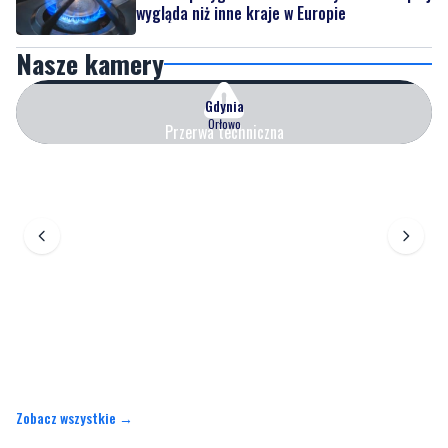
wygląda niż inne kraje w Europie
Nasze kamery
Gdynia
Orłowo
Przerwa techniczna
Zobacz wszystkie →