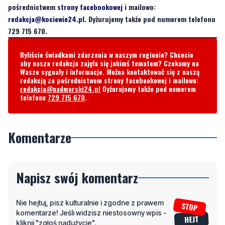
pośrednictwem
strony facebookowej
i mailowo:
redakcja@kociewie24.pl
. Dyżurujemy także pod numerem telefonu
729 715 670.
Byliście świadkami zdarzenia w naszym regionie? Chcecie
aby nasza redakcja zajęła się jakimś tematem? Czekamy na
Wasze sygnały i informacje. Można kontaktować się z naszą
redakcją za pośrednictwem strony facebookowej i mailowo:
redakcja@nadmorski24.pl
Dyżurujemy także pod numerem
telefonu
729 715 670
.
Komentarze
Napisz swój komentarz
Nie hejtuj, pisz kulturalnie i zgodne z prawem
komentarze! Jeśli widzisz niestosowny wpis -
kliknij "zgłoś nadużycie".