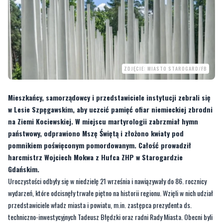
ZDJĘCIE: MIASTO STAROGARD/FB
Mieszkańcy, samorządowcy i przedstawiciele instytucji zebrali się
w Lesie Szpęgawskim, aby uczcić pamięć ofiar niemieckiej zbrodni
na Ziemi Kociewskiej. W miejscu martyrologii zabrzmiał hymn
państwowy, odprawiono Mszę Świętą i złożono kwiaty pod
pomnikiem poświęconym pomordowanym. Całość prowadził
harcmistrz Wojciech Mokwa z Hufca ZHP w Starogardzie
Gdańskim.
Uroczystości odbyły się w niedzielę 21 września i nawiązywały do 86. rocznicy
wydarzeń, które odcisnęły trwałe piętno na historii regionu. Wzięli w nich udział
przedstawiciele władz miasta i powiatu, m.in. zastępca prezydenta ds.
techniczno-inwestycyjnych Tadeusz Błędzki oraz radni Rady Miasta. Obecni byli