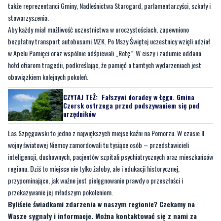
także reprezentanci Gminy, Nadleśnictwa Starogard, parlamentarzyści, szkoły i
stowarzyszenia.
Aby każdy miał możliwość uczestnictwa w uroczystościach, zapewniono
bezpłatny transport autobusami MZK. Po Mszy Świętej uczestnicy wzięli udział
w Apelu Pamięci oraz wspólnie odśpiewali „Rotę”. W ciszy i zadumie oddano
hołd ofiarom tragedii, podkreślając, że pamięć o tamtych wydarzeniach jest
obowiązkiem kolejnych pokoleń.
CZYTAJ TEŻ:
Fałszywi doradcy w Łęgu. Gmina
Czersk ostrzega przed podszywaniem się pod
urzędników
Las Szpęgawski to jedno z największych miejsc kaźni na Pomorzu. W czasie II
wojny światowej Niemcy zamordowali tu tysiące osób – przedstawicieli
inteligencji, duchownych, pacjentów szpitali psychiatrycznych oraz mieszkańców
regionu. Dziś to miejsce nie tylko żałoby, ale i edukacji historycznej,
przypominające, jak ważne jest pielęgnowanie prawdy o przeszłości i
przekazywanie jej młodszym pokoleniom.
Byliście świadkami zdarzenia w naszym regionie? Czekamy na
Wasze sygnały i informacje. Można kontaktować się z nami za