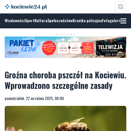
Wiadomości
Sport
Kultura
Społeczeństwo
Kronika policyjna
Fotogalerie
REKLAMA
ADS BY NGM
Groźna choroba pszczół na Kociewiu.
Wprowadzono szczególne zasady
poniedziałek, 22 września 2025, 06:00