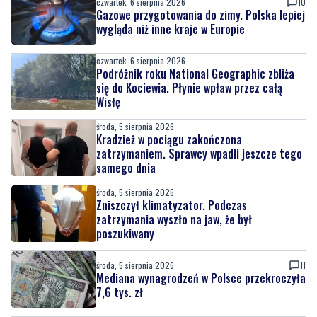
czwartek, 6 sierpnia 2026
10
Gazowe przygotowania do zimy. Polska lepiej
wygląda niż inne kraje w Europie
czwartek, 6 sierpnia 2026
Podróżnik roku National Geographic zbliża
się do Kociewia. Płynie wpław przez całą
Wisłę
środa, 5 sierpnia 2026
Kradzież w pociągu zakończona
zatrzymaniem. Sprawcy wpadli jeszcze tego
samego dnia
środa, 5 sierpnia 2026
Zniszczył klimatyzator. Podczas
zatrzymania wyszło na jaw, że był
poszukiwany
środa, 5 sierpnia 2026
11
Mediana wynagrodzeń w Polsce przekroczyła
7,6 tys. zł