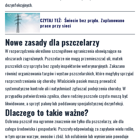
dezynfekcyjnych.
CZYTAJ TEŻ:
Świecie bez prądu. Zaplanowano
prace przy sieci
Nowe zasady dla pszczelarzy
W rozporządzeniu określono szczegółowe ograniczenia obowiązujące na
obszarach zagrożonych. Pszczelarze nie mogą przemieszczać uli, matek
pszczelich czy sprzętu bez zgody inspektorów weterynaryjnych. Zakazano
również organizowania targów i wystaw pszczelarskich, które mogłyby sprzyjać
rozprzestrzenianiu się choroby. Właściciele pasiek muszą prowadzić
systematyczne kontrole uli i natychmiast zgłaszać podejrzenia choroby. W
przypadku potwierdzenia zgnilca, chore rodziny pszczele często muszą być
likwidowane, a sprzęt palony lub poddawany specjalistycznej dezynfekcji.
Dlaczego to takie ważne?
Ochrona pszczół ma ogromne znaczenie nie tylko dla pszczelarzy, ale dla
całego środowiska i gospodarki. Pszczoły odpowiadają za zapylanie wielu roślin,
w tym upraw warzyw, owoców i zbóż. Ich osłabienie lub wymieranie powoduje