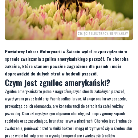
ZDJĘCIE ILUSTRACYJNE/PIXABAY
Powiatowy Lekarz Weterynarii w Świeciu wydał rozporządzenie w
sprawie zwalczania zgnilca amerykańskiego pszczół. To choroba
zakaźna, która stanowi poważne zagrożenie dla pasiek i może
doprowadzić do dużych strat w hodowli pszczół
.
Czym jest zgnilec amerykański?
Zgnilec amerykański to jedna z najgroźniejszych chorób zakaźnych pszczół,
wywoływana przez bakterię Paenibacillus larvae. Atakuje ona larwy pszczele,
prowadząc do ich obumarcia, a w konsekwencji do osłabienia całej rodziny
pszczelej. Charakterystycznym objawem choroby jest nieprzyjemny zapach
rozkładu oraz zasychające, brunatne larwy w plastrach. Choroba jest trudna do
zwalczenia, ponieważ przetrwalniki bakterii mogą utrzymywać się w środowisku
przez wiele lat, odporne na wysoką temperaturę i większość środków