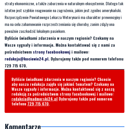
straty ekonomiczne, a także zaburzenia w naturalnym ekosystemie. Dlatego tak
istotne jest szybkie reagowanie na zagrożenia, jakim jest zgnilec amerykański.
Rozporządzenie Powiatowego Lekarza Weterynarii ma charakter prewencyjny i
ma na celu zahamowanie rozprzestrzeniania się choroby, zanim zdąży ona
poważnie zaszkodzić lokalnym pasiekom.
Byliście świadkami zdarzenia w naszym regionie? Czekamy na
Wasze sygnały i informacje. Można kontaktować się z nami za
pośrednictwem
strony facebookowej
i mailowo:
redakcja@kociewie24.pl
. Dyżurujemy także pod numerem telefonu
729 715 670.
Byliście świadkami zdarzenia w naszym regionie? Chcecie
aby nasza redakcja zajęła się jakimś tematem? Czekamy na
Wasze sygnały i informacje. Można kontaktować się z naszą
redakcją za pośrednictwem strony facebookowej i mailowo:
redakcja@nadmorski24.pl
Dyżurujemy także pod numerem
telefonu
729 715 670
.
Komentarze