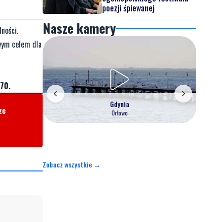
poezji śpiewanej
Nasze kamery
ności.
twym celem dla
70.
Gdynia
ze
Orłowo
Zobacz wszystkie →