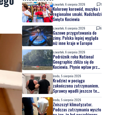
dego
czwartek, 6 sierpnia 2026
1
Kolorowy korowód, muzyka i
regionalne smaki. Nadchodzi
Święto Kociewia
czwartek, 6 sierpnia 2026
6
Gazowe przygotowania do
zimy. Polska lepiej wygląda
niż inne kraje w Europie
czwartek, 6 sierpnia 2026
Podróżnik roku National
Geographic zbliża się do
Kociewia. Płynie wpław przez
całą Wisłę
środa, 5 sierpnia 2026
Kradzież w pociągu
zakończona zatrzymaniem.
Sprawcy wpadli jeszcze tego
samego dnia
środa, 5 sierpnia 2026
Zniszczył klimatyzator.
Podczas zatrzymania wyszło
na jaw, że był poszukiwany