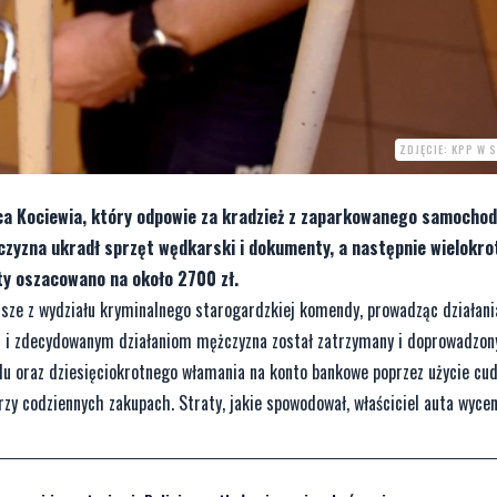
ZDJĘCIE: KPP W 
ca Kociewia, który odpowie za kradzież z zaparkowanego samochod
zyzna ukradł sprzęt wędkarski i dokumenty, a następnie wielokro
aty oszacowano na około 2700 zł.
usze z wydziału kryminalnego starogardzkiej komendy, prowadząc działani
kim i zdecydowanym działaniom mężczyzna został zatrzymany i doprowadzo
du oraz dziesięciokrotnego włamania na konto bankowe poprzez użycie cud
 przy codziennych zakupach. Straty, jakie spowodował, właściciel auta wycen