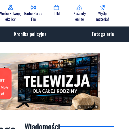
Wieści z Twojej
Radio Norda
TTM
Kościoły
Wyślij
okolicy
Fm
online
materiał
Kronika policyjna
Fotogalerie
ADS BY NGM
Wiadomości