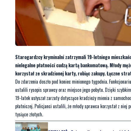
Starogardzcy kryminalni zatrzymali 19-letniego mieszkań
nielegalne płatności cudzą kartą bankomatową. Młody mężc
korzystał ze skradzionej karty, robiąc zakupy. Łączne str
Do zdarzenia doszło pod koniec minionego tygodnia. Funkcjonari
ustalili rysopis sprawcy oraz miejsce jego pobytu. Dzięki szyb
19-latek usłyszał zarzuty dotyczące kradzieży mienia z samocho
płatniczej. Policjanci ustalili, że młody sprawca korzystał z niej
tysiące złotych.