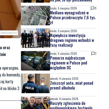
środa, 5 sierpnia 2026
11
Mediana wynagrodzeń w
Polsce przekroczyła 7,6 tys.
zł
środa, 5 sierpnia 2026
STAROGARDZIE
Największa inwestycja
drogowa regionu wchodzi w
fazę realizacji
u oraz
środa, 5 sierpnia 2026
3
tnie
Pomorze najdroższym
regionem w Polsce pod
względem OC
a operacyjne,
ny do komendy.
wtorek, 4 sierpnia 2026
zej karty
Zniszczył auto, miał ponad
promil alkoholu
ił na blisko 3
wtorek, 4 sierpnia 2026
Ruszyły zgłoszenia do
ogólnopolskiego festiwalu