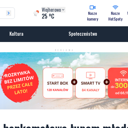
Wejherowo
Nasze
Nasze
o
25
C
kamery
HotSpoty
Kultura
Społeczeństwo
REKLAMA