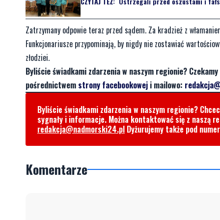
CZYTAJ TEŻ:
Ostrzegali przed oszustami i fałs
Zatrzymany odpowie teraz przed sądem. Za kradzież z włamaniem
Funkcjonariusze przypominają, by nigdy nie zostawiać wartości
złodziei.
Byliście świadkami zdarzenia w naszym regionie? Czekamy 
pośrednictwem
strony facebookowej
i mailowo:
redakcja@
Byliście świadkami zdarzenia w naszym regionie? Chce
sygnały i informacje. Można kontaktować się z naszą r
redakcja@nadmorski24.pl
Dyżurujemy także pod nume
Komentarze