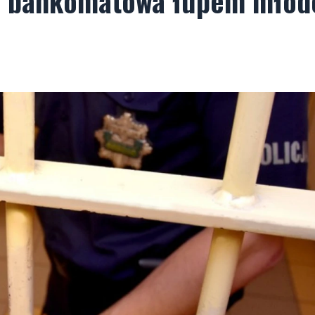
ta bankomatowa łupem mło