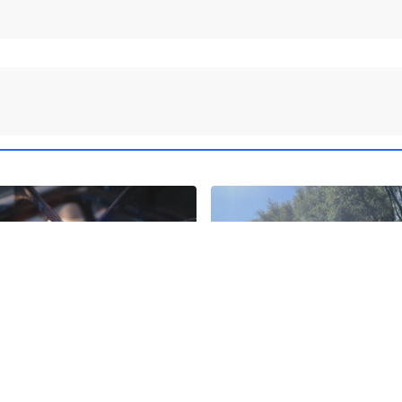
6
rzygotowania do zimy.
Podróżnik roku National
piej wygląda niż inne kraje
Geographic zbliża się do 