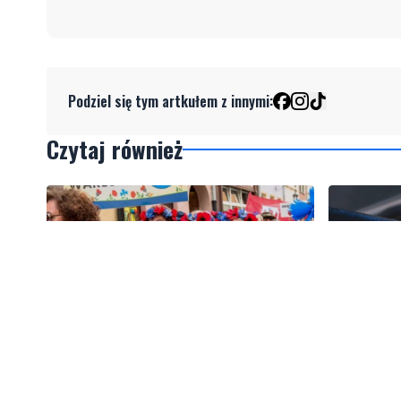
Podziel się tym artkułem z innymi:
Czytaj również
1
Kolorowy korowód, muzyka i
Gazowe p
regionalne smaki. Nadchodzi
Polska le