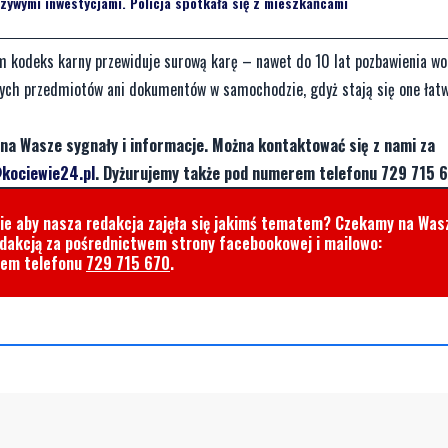
zywymi inwestycjami. Policja spotkała się z mieszkańcami
 kodeks karny przewiduje surową karę – nawet do 10 lat pozbawienia wol
owych przedmiotów ani dokumentów w samochodzie, gdyż stają się one ła
na Wasze sygnały i informacje. Można kontaktować się z nami za
kociewie24.pl
. Dyżurujemy także pod numerem telefonu 729 715 6
cie aby nasza redakcja zajęła się jakimś tematem? Czekamy na Was
edakcją za pośrednictwem strony facebookowej i mailowo:
rem telefonu
729 715 670
.