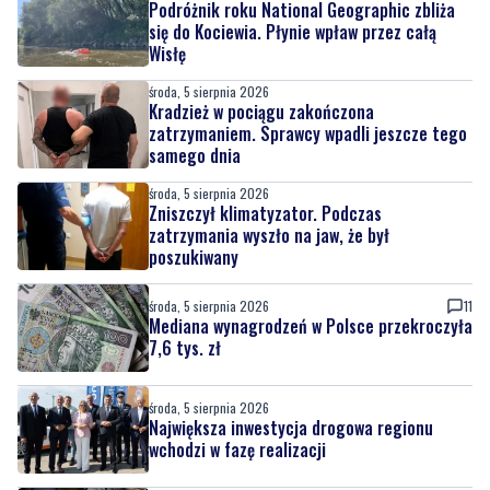
Podróżnik roku National Geographic zbliża
się do Kociewia. Płynie wpław przez całą
Wisłę
środa, 5 sierpnia 2026
Kradzież w pociągu zakończona
zatrzymaniem. Sprawcy wpadli jeszcze tego
samego dnia
środa, 5 sierpnia 2026
Zniszczył klimatyzator. Podczas
zatrzymania wyszło na jaw, że był
poszukiwany
środa, 5 sierpnia 2026
11
Mediana wynagrodzeń w Polsce przekroczyła
7,6 tys. zł
środa, 5 sierpnia 2026
Największa inwestycja drogowa regionu
wchodzi w fazę realizacji