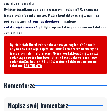
działań ze strony policji.
Byliście świadkami zdarzenia w naszym regionie? Czekamy na
Wasze sygnały i informacje. Można kontaktować się z nami za
pośrednictwem
strony facebookowej
i mailowo:
redakcja@kociewie24.pl
. Dyżurujemy także pod numerem telefonu
729 715 670.
Byliście świadkami zdarzenia w naszym regionie? Chcecie
aby nasza redakcja zajęła się jakimś tematem? Czekamy na
Wasze sygnały i informacje. Można kontaktować się z naszą
redakcją za pośrednictwem strony facebookowej i mailowo:
redakcja@nadmorski24.pl
Dyżurujemy także pod numerem
telefonu
729 715 670
.
Komentarze
Napisz swój komentarz