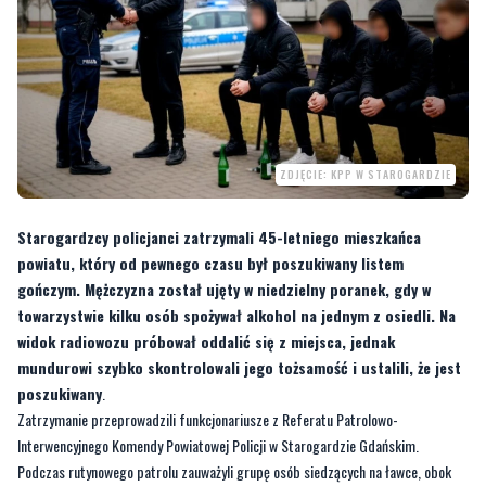
ZDJĘCIE: KPP W STAROGARDZIE
Starogardzcy policjanci zatrzymali 45-letniego mieszkańca
powiatu, który od pewnego czasu był poszukiwany listem
gończym. Mężczyzna został ujęty w niedzielny poranek, gdy w
towarzystwie kilku osób spożywał alkohol na jednym z osiedli. Na
widok radiowozu próbował oddalić się z miejsca, jednak
mundurowi szybko skontrolowali jego tożsamość i ustalili, że jest
poszukiwany
.
Zatrzymanie przeprowadzili funkcjonariusze z Referatu Patrolowo-
Interwencyjnego Komendy Powiatowej Policji w Starogardzie Gdańskim.
Podczas rutynowego patrolu zauważyli grupę osób siedzących na ławce, obok