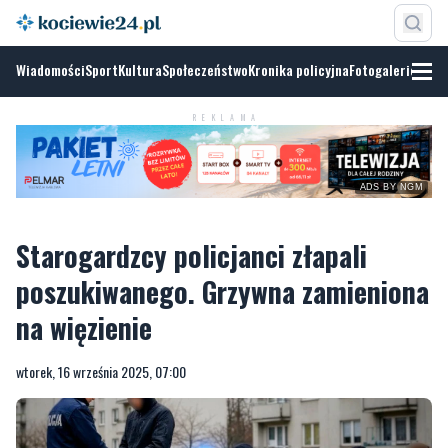
Wiadomości
Sport
Kultura
Społeczeństwo
Kronika policyjna
Fotogalerie
REKLAMA
ADS BY NGM
Starogardzcy policjanci złapali
poszukiwanego. Grzywna zamieniona
na więzienie
wtorek, 16 września 2025, 07:00