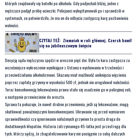
których znajdowały się butelki po alkoholu. Gdy podjechali bliżej, jeden z
mężczyzn podjął próbę ucieczki. Policjanci wylegitymowali go i sprawdzili w
systemach, co potwierdziło, że ma on do odbycia zastępczą karę pozbawienia
wolności.
CZYTAJ TEŻ:
Ziemniak w roli głównej. Czersk bawił
się na jubileuszowym święcie
Decyzją sądu mężczyzna spędzi w areszcie pięć dni. Była to kara zastępcza za
wcześniejsze wykroczenie wynikające z Ustawy o wychowaniu w trzeźwości i
przeciwdziałaniu alkoholizmowi. Skazany miał możliwość uniknięcia więzienia
poprzez zapłatę grzywny w wysokości 500 zł, jednak nie uregulował należności.
Teraz konsekwencją lekceważenia prawa stało się osadzenie go w policyjnej celi,
a następnie przewiezienie do aresztu.
Sprawa ta pokazuje, że nawet drobne przewinienia, jeśli są lekceważone, mogą
skutkować poważniejszymi konsekwencjami. Ukrywanie się przed wymiarem
sprawiedliwości czy ignorowanie nałożonych grzywien to prosta droga do
dodatkowych kłopotów. Historia zatrzymanego 45-latka jest przestrogą dla
tych, którzy sądzą, że zbagatelizowanie kary nie pociągnie za sobą dalszych