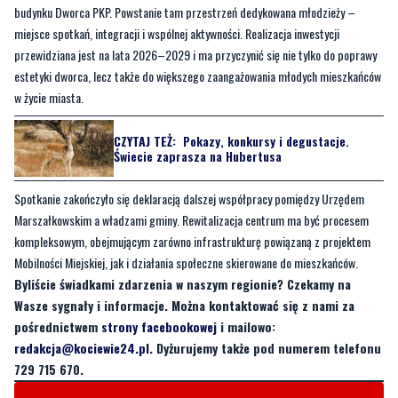
budynku Dworca PKP. Powstanie tam przestrzeń dedykowana młodzieży –
miejsce spotkań, integracji i wspólnej aktywności. Realizacja inwestycji
przewidziana jest na lata 2026–2029 i ma przyczynić się nie tylko do poprawy
estetyki dworca, lecz także do większego zaangażowania młodych mieszkańców
w życie miasta.
CZYTAJ TEŻ:
Pokazy, konkursy i degustacje.
Świecie zaprasza na Hubertusa
Spotkanie zakończyło się deklaracją dalszej współpracy pomiędzy Urzędem
Marszałkowskim a władzami gminy. Rewitalizacja centrum ma być procesem
kompleksowym, obejmującym zarówno infrastrukturę powiązaną z projektem
Mobilności Miejskiej, jak i działania społeczne skierowane do mieszkańców.
Byliście świadkami zdarzenia w naszym regionie? Czekamy na
Wasze sygnały i informacje. Można kontaktować się z nami za
pośrednictwem
strony facebookowej
i mailowo:
redakcja@kociewie24.pl
. Dyżurujemy także pod numerem telefonu
729 715 670.