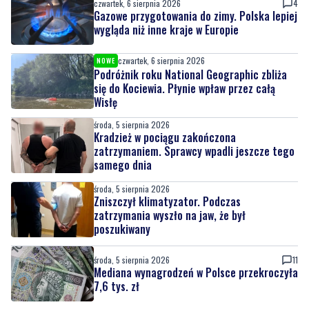
czwartek, 6 sierpnia 2026
4
Gazowe przygotowania do zimy. Polska lepiej
wygląda niż inne kraje w Europie
czwartek, 6 sierpnia 2026
NOWE
Podróżnik roku National Geographic zbliża
się do Kociewia. Płynie wpław przez całą
Wisłę
środa, 5 sierpnia 2026
Kradzież w pociągu zakończona
zatrzymaniem. Sprawcy wpadli jeszcze tego
samego dnia
środa, 5 sierpnia 2026
Zniszczył klimatyzator. Podczas
zatrzymania wyszło na jaw, że był
poszukiwany
środa, 5 sierpnia 2026
11
Mediana wynagrodzeń w Polsce przekroczyła
7,6 tys. zł