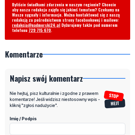
Byliście świadkami zdarzenia w naszym regionie? Chcecie
aby nasza redakcja zajęła się jakimś tematem? Czekamy na
Wasze sygnały i informacje. Można kontaktować się z naszą
redakcją za pośrednictwem strony facebookowej i mailowo:
redakcja@nadmorski24.pl
Dyżurujemy także pod numerem
telefonu
729 715 670
.
Komentarze
Napisz swój komentarz
Nie hejtuj, pisz kulturalnie i zgodne z prawem
komentarze! Jeśli widzisz niestosowny wpis -
kliknij "zgłoś nadużycie".
Imię / Podpis