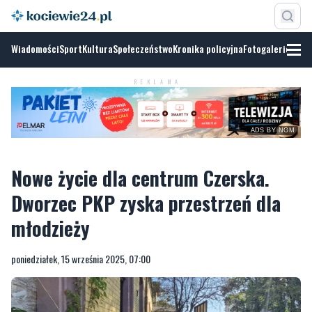
Wiadomości
Sport
Kultura
Społeczeństwo
Kronika policyjna
Fotogalerie
REKLAMA
ADS BY NGM
Nowe życie dla centrum Czerska.
Dworzec PKP zyska przestrzeń dla
młodzieży
poniedziałek, 15 września 2025, 07:00