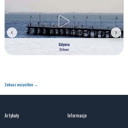
Gdynia
Orłowo
Zobacz wszystkie →
Artykuły
Informacje