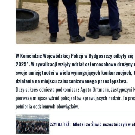
W Komendzie Wojewódzkiej Policji w Bydgoszczy odbyły się 
2025”. W rywalizacji wzięły udział czteroosobowe drużyny
swoje umiejętności w wielu wymagających konkurencjach, ta
działania na miejscu zainscenizowanego przestępstwa.
Duży sukces odniosła podkomisarz Agata Ortmann, zastępczyni Na
pierwsze miejsce wśród policjantów sprawujących nadzór. To pres
pełnienia codziennych obowiązków.
CZYTAJ TEŻ:
Młodzi ze Śliwic uczestniczyli w 