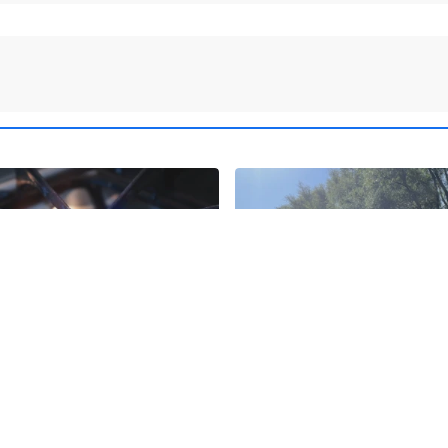
8
rzygotowania do zimy.
Podróżnik roku National
piej wygląda niż inne kraje
Geographic zbliża się do 
Płynie wpław przez całą 