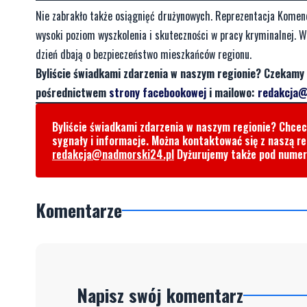
Nie zabrakło także osiągnięć drużynowych. Reprezentacja Komendy 
wysoki poziom wyszkolenia i skuteczności w pracy kryminalnej. 
dzień dbają o bezpieczeństwo mieszkańców regionu.
Byliście świadkami zdarzenia w naszym regionie? Czekamy 
pośrednictwem
strony facebookowej
i mailowo:
redakcja@
Byliście świadkami zdarzenia w naszym regionie? Chce
sygnały i informacje. Można kontaktować się z naszą r
redakcja@nadmorski24.pl
Dyżurujemy także pod nume
Komentarze
Napisz swój komentarz