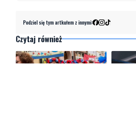
Podziel się tym artkułem z innymi:
Czytaj również
1
Kolorowy korowód, muzyka i
Gazowe p
regionalne smaki. Nadchodzi
Polska le
Święto Kociewia
w Europie