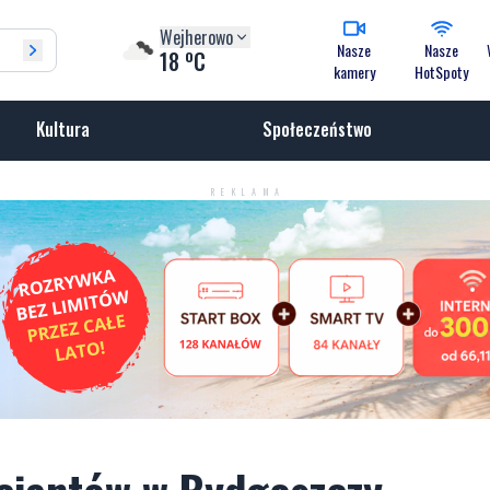
Wejherowo
Nasze
Nasze
o
18
C
kamery
HotSpoty
Kultura
Społeczeństwo
REKLAMA