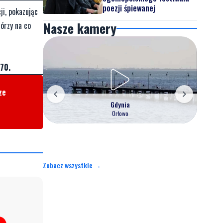
poezji śpiewanej
ji, pokazując
Nasze kamery
órzy na co
70.
ze
Gdynia
Orłowo
Zobacz wszystkie →