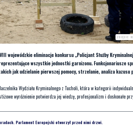
ZDJĘCIE: 
VIII wojewódzkie eliminacje konkursu „Policjant Służby Kryminalne
 reprezentujące wszystkie jednostki garnizonu. Funkcjonariusze sp
kich jak udzielanie pierwszej pomocy, strzelanie, analiza kazusu
czelnika Wydziału Kryminalnego z Tucholi, która w kategorii indywidualn
tiżowe wyróżnienie potwierdza jej wiedzę, profesjonalizm i doskonałe pr
obradach. Parlament Europejski otworzył przed nimi drzwi.