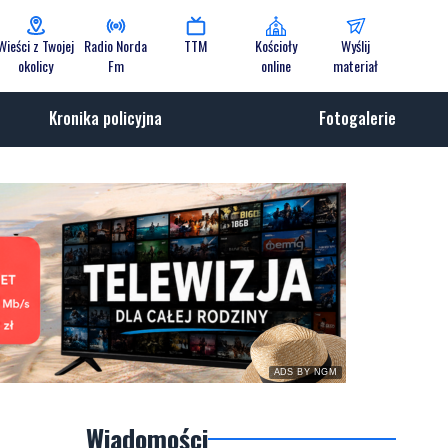
Wieści z Twojej
Radio Norda
TTM
Kościoły
Wyślij
okolicy
Fm
online
materiał
Kronika policyjna
Fotogalerie
ADS BY NGM
Wiadomości