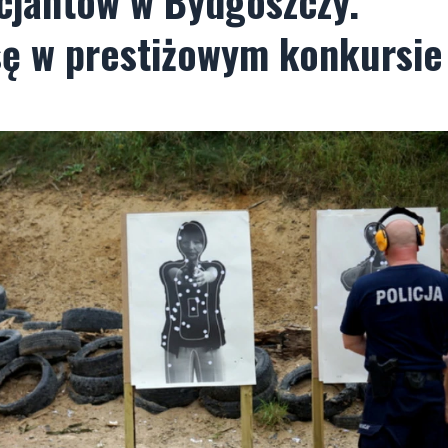
cjantów w Bydgoszczy.
sę w prestiżowym konkursie