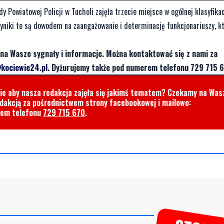
Powiatowej Policji w Tucholi zajęła trzecie miejsce w ogólnej klasyfikac
Wyniki te są dowodem na zaangażowanie i determinację funkcjonariuszy, kt
na Wasze sygnały i informacje. Można kontaktować się z nami za
kociewie24.pl
. Dyżurujemy także pod numerem telefonu 729 715 6
cie aby nasza redakcja zajęła się jakimś tematem? Czekamy na Was
edakcją za pośrednictwem strony facebookowej i mailowo:
rem telefonu
729 715 670
.