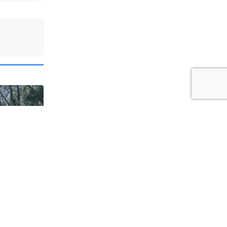
Kociewia.
Wisłę