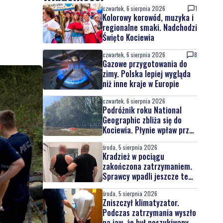
czwartek, 6 sierpnia 2026
1
Kolorowy korowód, muzyka i
regionalne smaki. Nadchodzi
Święto Kociewia
czwartek, 6 sierpnia 2026
8
Gazowe przygotowania do
zimy. Polska lepiej wygląda
niż inne kraje w Europie
czwartek, 6 sierpnia 2026
Podróżnik roku National
Geographic zbliża się do
Kociewia. Płynie wpław przez
całą Wisłę
środa, 5 sierpnia 2026
Kradzież w pociągu
zakończona zatrzymaniem.
Sprawcy wpadli jeszcze tego
samego dnia
środa, 5 sierpnia 2026
Zniszczył klimatyzator.
Podczas zatrzymania wyszło
na jaw, że był poszukiwany