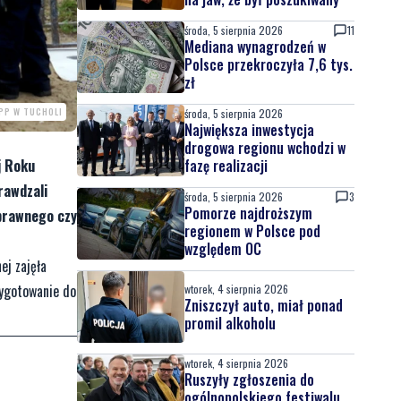
środa, 5 sierpnia 2026
11
Mediana wynagrodzeń w
Polsce przekroczyła 7,6 tys.
zł
KPP W TUCHOLI
środa, 5 sierpnia 2026
Największa inwestycja
drogowa regionu wchodzi w
j Roku
fazę realizacji
rawdzali
środa, 5 sierpnia 2026
3
Pomorze najdroższym
 prawnego czy
regionem w Polsce pod
względem OC
ej zajęła
zygotowanie do
wtorek, 4 sierpnia 2026
Zniszczył auto, miał ponad
promil alkoholu
wtorek, 4 sierpnia 2026
Ruszyły zgłoszenia do
ogólnopolskiego festiwalu