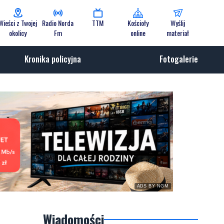
Wieści z Twojej
Radio Norda
TTM
Kościoły
Wyślij
okolicy
Fm
online
materiał
Kronika policyjna
Fotogalerie
ADS BY NGM
Wiadomości