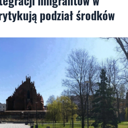
tegracji imigrantów w
krytykują podział środków