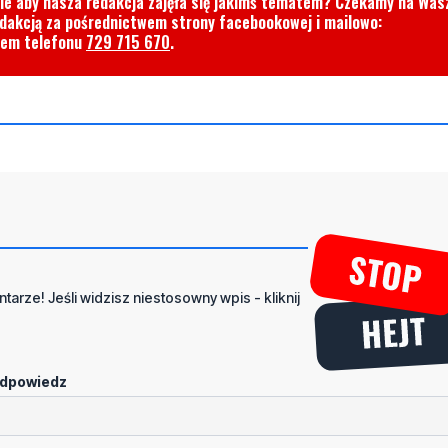
cie aby nasza redakcja zajęła się jakimś tematem? Czekamy na Was
edakcją za pośrednictwem strony facebookowej i mailowo:
rem telefonu
729 715 670
.
tarze! Jeśli widzisz niestosowny wpis - kliknij
dpowiedz