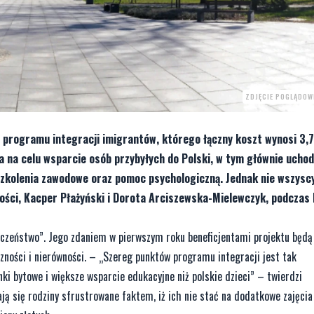
ZDJĘCIE POGLĄDO
programu integracji imigrantów, którego łączny koszt wynosi 3,7 
 na celu wsparcie osób przybyłych do Polski, w tym głównie ucho
szkolenia zawodowe oraz pomoc psychologiczną. Jednak nie wszysc
ości, Kacper Płażyński i Dorota Arciszewska-Mielewczyk, podczas 
łeczeństwo”. Jego zdaniem w pierwszym roku beneficjentami projektu będą
ności i nierówności. – „Szereg punktów programu integracji jest tak
i bytowe i większe wsparcie edukacyjne niż polskie dzieci” – twierdzi
ją się rodziny sfrustrowane faktem, iż ich nie stać na dodatkowe zajęcia 