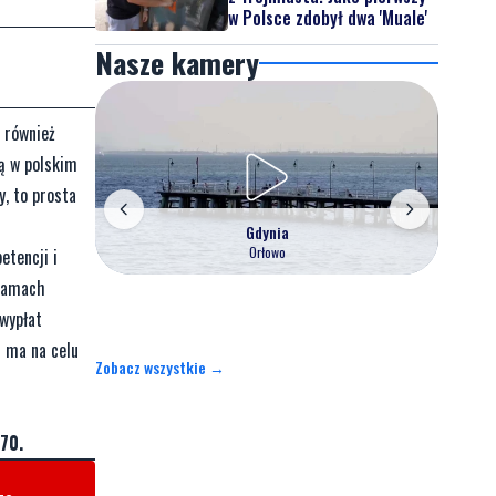
w Polsce zdobył dwa 'Muale'
Nasze kamery
 również
ą w polskim
y, to prosta
Gdynia
Orłowo
etencji i
 ramach
wypłat
i ma na celu
Zobacz wszystkie →
70.