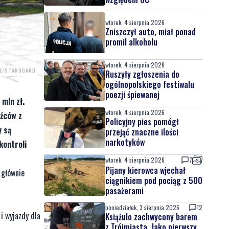
wtorek, 4 sierpnia 2026
Zniszczył auto, miał ponad
promil alkoholu
wtorek, 4 sierpnia 2026
WE/STAROGARD
Ruszyły zgłoszenia do
ogólnopolskiego festiwalu
poezji śpiewanej
mln zł.
wtorek, 4 sierpnia 2026
dźców z
Policyjny pies pomógł
y są
przejąć znaczne ilości
narkotyków
kontroli
wtorek, 4 sierpnia 2026
7
Pijany kierowca wjechał
 głównie
ciągnikiem pod pociąg z 500
pasażerami
poniedziałek, 3 sierpnia 2026
12
i wyjazdy dla
Książulo zachwycony barem
z Trójmiasta. Jako pierwszy