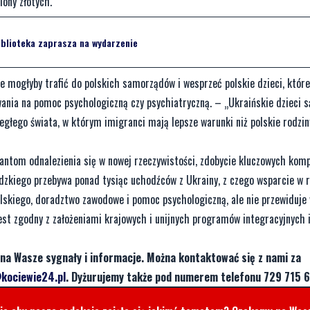
iony złotych.
iblioteka zaprasza na wydarzenie
e mogłyby trafić do polskich samorządów i wesprzeć polskie dzieci, które
ania na pomoc psychologiczną czy psychiatryczną. – „Ukraińskie dzieci s
egłego świata, w którym imigranci mają lepsze warunki niż polskie rodzin
antom odnalezienia się w nowej rzeczywistości, zdobycie kluczowych komp
ardzkiego przebywa ponad tysiąc uchodźców z Ukrainy, z czego wsparcie w
lskiego, doradztwo zawodowe i pomoc psychologiczną, ale nie przewiduje 
est zgodny z założeniami krajowych i unijnych programów integracyjnych 
na Wasze sygnały i informacje. Można kontaktować się z nami za
kociewie24.pl
. Dyżurujemy także pod numerem telefonu 729 715 6