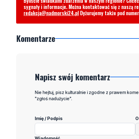
Byliście świadkami zdarzenia w naszym regionie? Chce
sygnały i informacje. Można kontaktować się z naszą r
redakcja@nadmorski24.pl
Dyżurujemy także pod nume
Komentarze
Napisz swój komentarz
Nie hejtuj, pisz kulturalnie i zgodne z prawem komen
"zgłoś nadużycie".
Imię / Podpis
O
Wiadomość