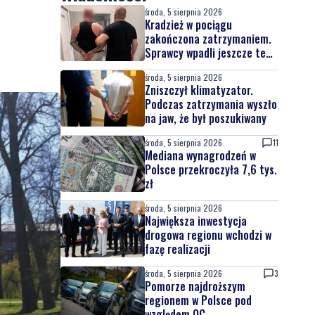
środa, 5 sierpnia 2026
Kradzież w pociągu
zakończona zatrzymaniem.
Sprawcy wpadli jeszcze tego
samego dnia
środa, 5 sierpnia 2026
Zniszczył klimatyzator.
Podczas zatrzymania wyszło
na jaw, że był poszukiwany
środa, 5 sierpnia 2026
11
Mediana wynagrodzeń w
Polsce przekroczyła 7,6 tys.
zł
środa, 5 sierpnia 2026
Największa inwestycja
drogowa regionu wchodzi w
fazę realizacji
środa, 5 sierpnia 2026
3
Pomorze najdroższym
regionem w Polsce pod
względem OC