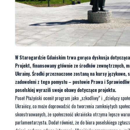
W Starogardzie Gdańskim trwa gorąca dyskusja dotycząca 
Projekt, finansowany głównie ze środków zewnętrznych, ma
Ukrainy. Środki przeznaczone zostaną na kursy językowe, 
zadowoleni z tego pomysłu – posłowie Prawa i Sprawiedliw
poselskiej wyrazili swoje obawy dotyczące projektu.
Poseł Płażyński ocenił program jako „szkodliwy” i „dzielący spo
Ukraińcy, co może doprowadzić do tworzenia zamkniętych społecz
skonstruowanych, że społeczność ukraińska otrzyma lepsze warunk
parlamentarzysta. Dodał również, że do biura poselskiego zgłasza