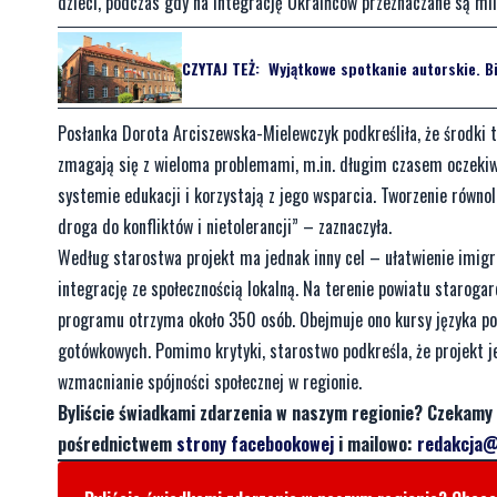
dzieci, podczas gdy na integrację Ukraińców przeznaczane są mil
CZYTAJ TEŻ:
Wyjątkowe spotkanie autorskie. B
Posłanka Dorota Arciszewska-Mielewczyk podkreśliła, że środki t
zmagają się z wieloma problemami, m.in. długim czasem oczekiw
systemie edukacji i korzystają z jego wsparcia. Tworzenie równol
droga do konfliktów i nietolerancji” – zaznaczyła.
Według starostwa projekt ma jednak inny cel – ułatwienie imigr
integrację ze społecznością lokalną. Na terenie powiatu starog
programu otrzyma około 350 osób. Obejmuje ono kursy języka po
gotówkowych. Pomimo krytyki, starostwo podkreśla, że projekt j
wzmacnianie spójności społecznej w regionie.
Byliście świadkami zdarzenia w naszym regionie? Czekamy 
pośrednictwem
strony facebookowej
i mailowo:
redakcja@