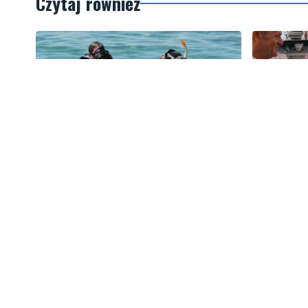
Czytaj również
2
Więcej wraków dostępnych dla
Tusk: "P
nurków. Urząd Morski rozszerzył
zawodnika
listę podwodnych atrakcji
amerykań
Artykuły
Informacje