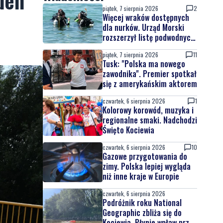
den
piątek, 7 sierpnia 2026
2
Więcej wraków dostępnych
dla nurków. Urząd Morski
rozszerzył listę podwodnych
atrakcji
piątek, 7 sierpnia 2026
11
Tusk: "Polska ma nowego
zawodnika". Premier spotkał
się z amerykańskim aktorem
czwartek, 6 sierpnia 2026
1
Kolorowy korowód, muzyka i
regionalne smaki. Nadchodzi
Święto Kociewia
czwartek, 6 sierpnia 2026
10
Gazowe przygotowania do
zimy. Polska lepiej wygląda
niż inne kraje w Europie
czwartek, 6 sierpnia 2026
Podróżnik roku National
Geographic zbliża się do
Kociewia. Płynie wpław przez