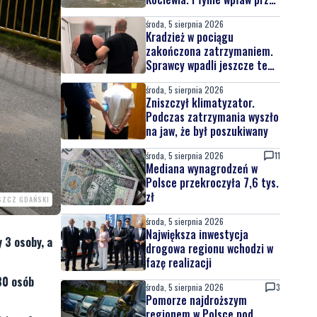
całą Wisłę
środa, 5 sierpnia 2026
Kradzież w pociągu
zakończona zatrzymaniem.
Sprawcy wpadli jeszcze tego
samego dnia
środa, 5 sierpnia 2026
Zniszczył klimatyzator.
Podczas zatrzymania wyszło
na jaw, że był poszukiwany
środa, 5 sierpnia 2026
11
Mediana wynagrodzeń w
Polsce przekroczyła 7,6 tys.
zł
SZCZ GDAŃSKI
środa, 5 sierpnia 2026
Największa inwestycja
 3 osoby, a
drogowa regionu wchodzi w
fazę realizacji
30 osób
środa, 5 sierpnia 2026
3
Pomorze najdroższym
regionem w Polsce pod