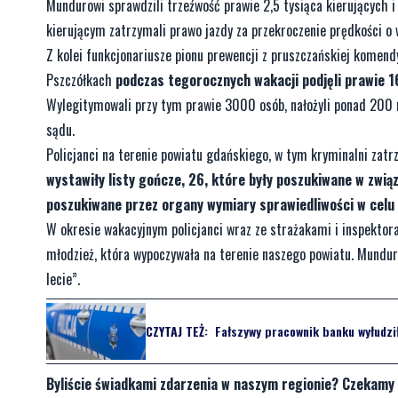
Mundurowi sprawdzili trzeźwość prawie 2,5 tysiąca kierujących i
kierującym zatrzymali prawo jazdy za przekroczenie prędkości o
Z kolei funkcjonariusze pionu prewencji z pruszczańskiej komen
Pszczółkach
podczas tegorocznych wakacji podjęli prawie 1
Wylegitymowali przy tym prawie 3000 osób, nałożyli ponad 200 
sądu.
Policjanci na terenie powiatu gdańskiego, w tym kryminalni za
wystawiły listy gończe, 26, które były poszukiwane w zwią
poszukiwane przez organy wymiary sprawiedliwości w celu
W okresie wakacyjnym policjanci wraz ze strażakami i inspektora
młodzież, która wypoczywała na terenie naszego powiatu. Mundu
lecie”.
CZYTAJ TEŻ:
Fałszywy pracownik banku wyłudził
Byliście świadkami zdarzenia w naszym regionie? Czekamy 