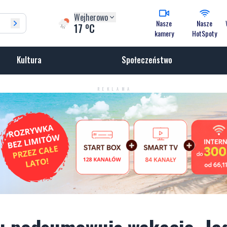
Wejherowo
Nasze
Nasze
o
17
C
kamery
HotSpoty
Kultura
Społeczeństwo
REKLAMA