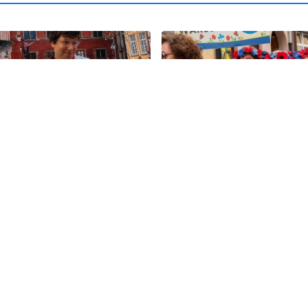
11
olska ma nowego
Kolorowy korowód, muzyk
". Premier spotkał się z
regionalne smaki. Nadcho
skim aktorem
Święto Kociewia
Koc
Zobacz
wia