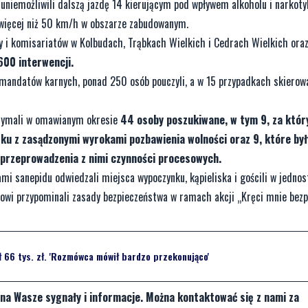
 uniemożliwili dalszą jazdę 14 kierującym pod wpływem alkoholu i narkoty
 więcej niż 50 km/h w obszarze zabudowanym.
dy i komisariatów w Kolbudach, Trąbkach Wielkich i Cedrach Wielkich ora
600 interwencji.
mandatów karnych, ponad 250 osób pouczyli, a w 15 przypadkach skierow
trzymali w omawianym okresie
44 osoby poszukiwane, w tym 9, za któr
zku z zasądzonymi wyrokami pozbawienia wolności oraz 9, które był
 przeprowadzenia z nimi czynności procesowych.
mi sanepidu odwiedzali miejsca wypoczynku, kąpieliska i gościli w jednost
rowi przypominali zasady bezpieczeństwa w ramach akcji „Kręci mnie bez
 66 tys. zł. 'Rozmówca mówił bardzo przekonująco'
na Wasze sygnały i informacje. Można kontaktować się z nami za