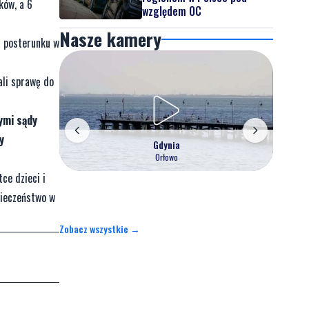
ków, a 6
względem OC
Nasze kamery
z posterunku w
ali sprawę do
ymi sądy
y
Gdynia
Orłowo
ce dzieci i
pieczeństwo w
Zobacz wszystkie →