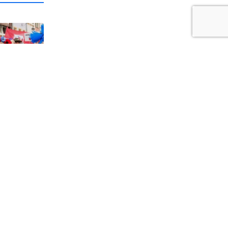
1
a i
dzi
iewie24.pl - portal informacyjny z Kociewia. Codzienna dawka najnowszych
domości z Twojej okolicy. Informacje społeczne, kulturalne, sportowe z