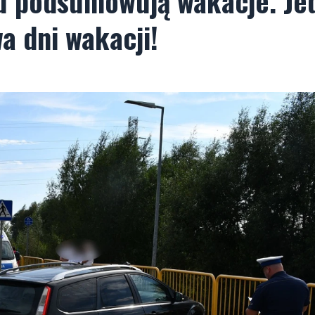
tu podsumowują wakacje. Je
a dni wakacji!