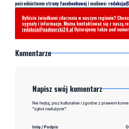
pośrednictwem
strony facebookowej
i mailowo:
redakcja@
Byliście świadkami zdarzenia w naszym regionie? Chce
sygnały i informacje. Można kontaktować się z naszą r
redakcja@nadmorski24.pl
Dyżurujemy także pod nume
Komentarze
Napisz swój komentarz
Nie hejtuj, pisz kulturalnie i zgodne z prawem komen
"zgłoś nadużycie".
Imię / Podpis
O