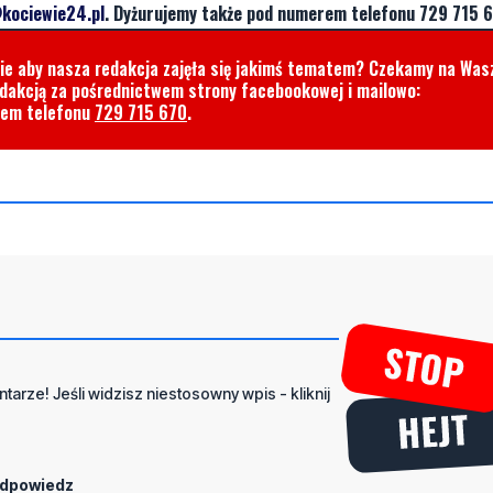
kociewie24.pl
. Dyżurujemy także pod numerem telefonu 729 715 6
cie aby nasza redakcja zajęła się jakimś tematem? Czekamy na Was
edakcją za pośrednictwem strony facebookowej i mailowo:
rem telefonu
729 715 670
.
tarze! Jeśli widzisz niestosowny wpis - kliknij
dpowiedz