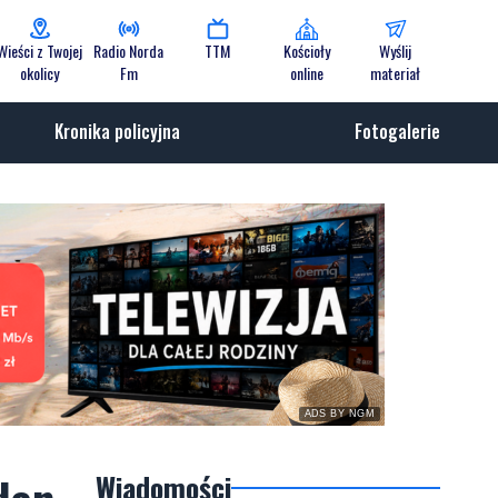
Wieści z Twojej
Radio Norda
TTM
Kościoły
Wyślij
okolicy
Fm
online
materiał
Kronika policyjna
Fotogalerie
ADS BY NGM
Wiadomości