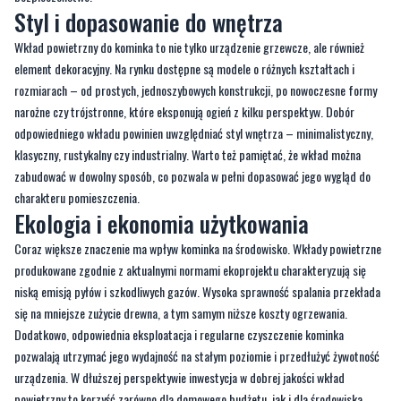
element dekoracyjny. Na rynku dostępne są modele o różnych kształtach i
rozmiarach – od prostych, jednoszybowych konstrukcji, po nowoczesne formy
narożne czy trójstronne, które eksponują ogień z kilku perspektyw. Dobór
odpowiedniego wkładu powinien uwzględniać styl wnętrza – minimalistyczny,
klasyczny, rustykalny czy industrialny. Warto też pamiętać, że wkład można
zabudować w dowolny sposób, co pozwala w pełni dopasować jego wygląd do
charakteru pomieszczenia.
Ekologia i ekonomia użytkowania
Coraz większe znaczenie ma wpływ kominka na środowisko. Wkłady powietrzne
produkowane zgodnie z aktualnymi normami ekoprojektu charakteryzują się
niską emisją pyłów i szkodliwych gazów. Wysoka sprawność spalania przekłada
się na mniejsze zużycie drewna, a tym samym niższe koszty ogrzewania.
Dodatkowo, odpowiednia eksploatacja i regularne czyszczenie kominka
pozwalają utrzymać jego wydajność na stałym poziomie i przedłużyć żywotność
urządzenia. W dłuższej perspektywie inwestycja w dobrej jakości wkład
powietrzny to korzyść zarówno dla domowego budżetu, jak i dla środowiska
naturalnego.
Zakup wkładu powietrznego w pigułce –