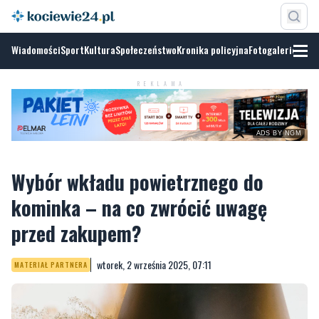
Wiadomości
Sport
Kultura
Społeczeństwo
Kronika policyjna
Fotogalerie
ADS BY
NGM
REKLAMA
Wybór wkładu powietrznego do
kominka – na co zwrócić uwagę
przed zakupem?
wtorek, 2 września 2025, 07:11
MATERIAŁ PARTNERA