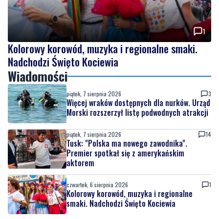
Kolorowy korowód, muzyka i regionalne smaki.
Nadchodzi Święto Kociewia
Wiadomości
piątek, 7 sierpnia 2026
3
Więcej wraków dostępnych dla nurków. Urząd
Morski rozszerzył listę podwodnych atrakcji
piątek, 7 sierpnia 2026
14
Tusk: "Polska ma nowego zawodnika".
Premier spotkał się z amerykańskim
aktorem
czwartek, 6 sierpnia 2026
1
Kolorowy korowód, muzyka i regionalne
smaki. Nadchodzi Święto Kociewia
czwartek, 6 sierpnia 2026
10
Gazowe przygotowania do zimy. Polska lepiej
wygląda niż inne kraje w Europie