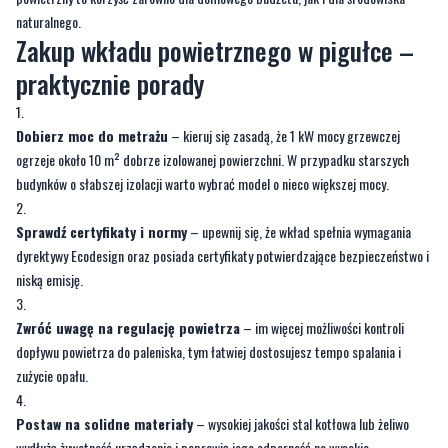
praktycznie porady
Dobierz moc do metrażu
– kieruj się zasadą, że 1 kW mocy grzewczej
ogrzeje około 10 m² dobrze izolowanej powierzchni. W przypadku starszych
budynków o słabszej izolacji warto wybrać model o nieco większej mocy.
Sprawdź certyfikaty i normy
– upewnij się, że wkład spełnia wymagania
dyrektywy Ecodesign oraz posiada certyfikaty potwierdzające bezpieczeństwo i
niską emisję.
Zwróć uwagę na regulację powietrza
– im więcej możliwości kontroli
dopływu powietrza do paleniska, tym łatwiej dostosujesz tempo spalania i
zużycie opału.
Postaw na solidne materiały
– wysokiej jakości stal kotłowa lub żeliwo
wydłużą żywotność urządzenia i poprawią jego odporność na wysokie
temperatury.
Pomyśl o przyszłościowej instalacji
– nawet jeśli teraz planujesz