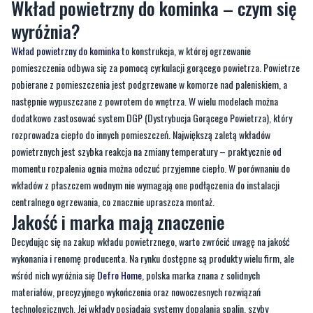
pomieszczenia odbywa się za pomocą cyrkulacji gorącego powietrza. Powietrze
pobierane z pomieszczenia jest podgrzewane w komorze nad paleniskiem, a
następnie wypuszczane z powrotem do wnętrza. W wielu modelach można
dodatkowo zastosować system DGP (Dystrybucja Gorącego Powietrza), który
rozprowadza ciepło do innych pomieszczeń. Największą zaletą wkładów
powietrznych jest szybka reakcja na zmiany temperatury – praktycznie od
momentu rozpalenia ognia można odczuć przyjemne ciepło. W porównaniu do
wkładów z płaszczem wodnym nie wymagają one podłączenia do instalacji
centralnego ogrzewania, co znacznie upraszcza montaż.
Jakość i marka mają znaczenie
Decydując się na zakup wkładu powietrznego, warto zwrócić uwagę na jakość
wykonania i renomę producenta. Na rynku dostępne są produkty wielu firm, ale
wśród nich wyróżnia się
Defro Home
, polska marka znana z solidnych
materiałów, precyzyjnego wykończenia oraz nowoczesnych rozwiązań
technologicznych. Jej wkłady posiadają systemy dopalania spalin, szyby
panoramiczne i regulowane dopływy powietrza, co przekłada się na wygodę
użytkowania i wysoką sprawność urządzenia.
Wybór urządzenia od sprawdzonego producenta to inwestycja w