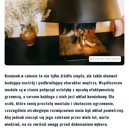
MATERIAŁ PARTNERA
Kominek w salonie to nie tylko źródło ciepła, ale także element
budujący nastrój i podkreślający charakter wnętrza. Współczesne
modele są w stanie połączyć estetykę z wysoką efektywnością
grzewczą, a sercem każdego z nich jest wkład kominkowy. Dla
osób, które cenią prostotę montażu i skuteczne ogrzewanie,
szczególnie atrakcyjnym rozwiązaniem może być wkład powietrzny.
Aby jednak cieszyć się jego zaletami przez wiele lat, warto
wiedzieć, na co zwrócić uwagę przed dokonaniem wyboru.
Wkład powietrzny do kominka – czym się
wyróżnia?
Wkład powietrzny do kominka
to konstrukcja, w której ogrzewanie