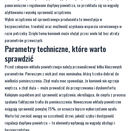
bezpieczeństwo, trwałość oraz możliwość uzyskania wsparcia serwisowego w
razie potrzeby. Dzięki temu kominek może służyć przez wiele lat bez utraty
parametrów grzewczych.
Parametry techniczne, które warto
sprawdzić
Przed zakupem wkładu powietrznego należy przeanalizować kilka kluczowych
parametrów. Pierwszym z nich jest moc nominalna, którą trzeba dobrać do
wielkości pomieszczenia. Zbyt mała moc spowoduje, że kominek nie ogrzeje
wnętrza, a zbyt duża – może prowadzić do przegrzewania i dyskomfortu.
Kolejnym aspektem jest sprawność urządzenia, określająca, ile ciepła z procesu
spalania faktycznie trafia do pomieszczenia. Nowoczesne wkłady powietrzne
osiągają sprawność powyżej 75%, co oznacza lepsze wykorzystanie opału.
Warto też zwrócić uwagę na szczelność drzwi, jakość szyby i dostępność
regulacji dopływu powietrza – te elementy wpływają na wygodę obsługi i
bezpieczeństwo.
Styl i dopasowanie do wnętrza
Wkład powietrzny do kominka to nie tylko urządzenie grzewcze, ale również