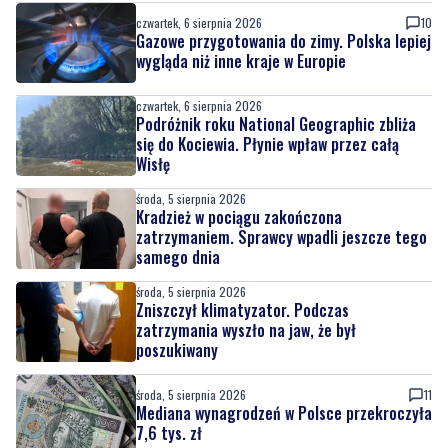
czwartek, 6 sierpnia 2026
Podróżnik roku National Geographic zbliża
się do Kociewia. Płynie wpław przez całą
Wisłę
środa, 5 sierpnia 2026
Kradzież w pociągu zakończona
zatrzymaniem. Sprawcy wpadli jeszcze tego
samego dnia
środa, 5 sierpnia 2026
Zniszczył klimatyzator. Podczas
zatrzymania wyszło na jaw, że był
poszukiwany
środa, 5 sierpnia 2026
11
Mediana wynagrodzeń w Polsce przekroczyła
7,6 tys. zł
środa, 5 sierpnia 2026
Największa inwestycja drogowa regionu