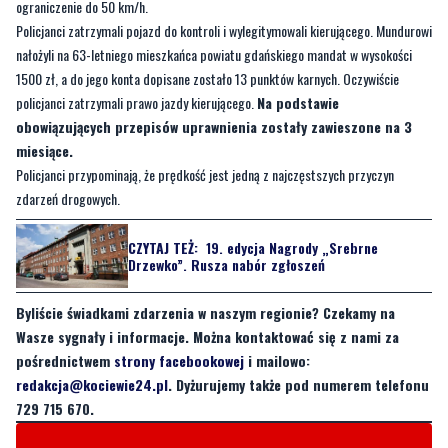
ograniczenie do 50 km/h.
Policjanci zatrzymali pojazd do kontroli i wylegitymowali kierującego. Mundurowi
nałożyli na 63-letniego mieszkańca powiatu gdańskiego mandat w wysokości
1500 zł, a do jego konta dopisane zostało 13 punktów karnych. Oczywiście
policjanci zatrzymali prawo jazdy kierującego.
Na podstawie
obowiązujących przepisów uprawnienia zostały zawieszone na 3
miesiące.
Policjanci przypominają, że prędkość jest jedną z najczęstszych przyczyn
zdarzeń drogowych.
CZYTAJ TEŻ:
19. edycja Nagrody „Srebrne
Drzewko”. Rusza nabór zgłoszeń
Byliście świadkami zdarzenia w naszym regionie? Czekamy na
Wasze sygnały i informacje. Można kontaktować się z nami za
pośrednictwem
strony facebookowej
i mailowo:
redakcja@kociewie24.pl
. Dyżurujemy także pod numerem telefonu
729 715 670.