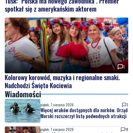
Tusk: "Polska ma nowego zawodnika". Premier
spotkał się z amerykańskim aktorem
1
Kolorowy korowód, muzyka i regionalne smaki.
Nadchodzi Święto Kociewia
Wiadomości
piątek, 7 sierpnia 2026
3
Więcej wraków dostępnych dla nurków. Urząd
Morski rozszerzył listę podwodnych atrakcji
piątek, 7 sierpnia 2026
18