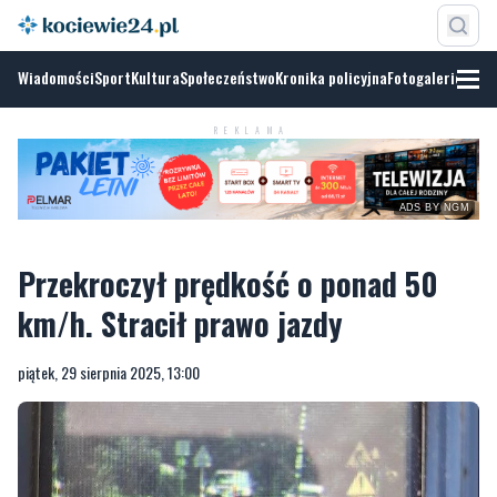
Wiadomości
Sport
Kultura
Społeczeństwo
Kronika policyjna
Fotogalerie
REKLAMA
ADS BY NGM
Przekroczył prędkość o ponad 50
km/h. Stracił prawo jazdy
piątek, 29 sierpnia 2025, 13:00