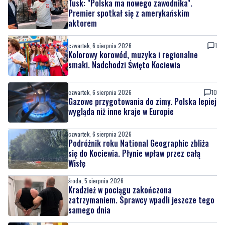
Tusk: "Polska ma nowego zawodnika".
Premier spotkał się z amerykańskim
aktorem
czwartek, 6 sierpnia 2026
1
Kolorowy korowód, muzyka i regionalne
smaki. Nadchodzi Święto Kociewia
czwartek, 6 sierpnia 2026
10
Gazowe przygotowania do zimy. Polska lepiej
wygląda niż inne kraje w Europie
czwartek, 6 sierpnia 2026
Podróżnik roku National Geographic zbliża
się do Kociewia. Płynie wpław przez całą
Wisłę
środa, 5 sierpnia 2026
Kradzież w pociągu zakończona
zatrzymaniem. Sprawcy wpadli jeszcze tego
samego dnia