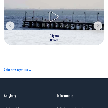
Gdynia
Orłowo
Zobacz wszystkie →
Artykuły
Informacje