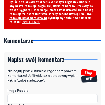
Byliście świadkami zdarzenia w naszym regionie? Chcecie
aby nasza redakcja zajęła się jakimś tematem? Czekamy na
Wasze sygnały i informacje. Można kontaktować się z naszą
redakcją za pośrednictwem strony facebookowej i mailowo:
redakcja@nadmorski24.pl
Dyżurujemy także pod numerem
telefonu
729 715 670
.
Komentarze
Napisz swój komentarz
Nie hejtuj, pisz kulturalnie i zgodne z prawem
komentarze! Jeśli widzisz niestosowny wpis -
kliknij "zgłoś nadużycie".
Imię / Podpis