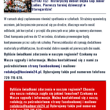
CZYTAJ TEŻ:
Historyczny debiut Deyna Cup Junior
Ladies. Pierwszy turniej dziewcząt w
Starogardzie!
W ramach akcji zaplanowano również spotkania w szkołach. Strażnicy opowiedzą
uczniom, jak bezpiecznie poruszać się po drodze, dlaczego warto nosić
odblaski, jak korzystać z przejść dla pieszych oraz jakie są numery alarmowe.
Choć kampania potrwa do 12 września, działania prewencyjne będą
kontynuowane przez cały rok szkolny. Pierwszoklasiści otrzymają dodatkowo
materiały profilaktyczne, by utrwalać dobre nawyki od pierwszych dni nauki.
Byliście świadkami zdarzenia w naszym regionie? Czekamy na
Wasze sygnały i informacje. Można kontaktować się z nami za
pośrednictwem
strony facebookowej
i mailowo:
redakcja@kociewie24.pl
. Dyżurujemy także pod numerem telefonu
729 715 670.
Byliście świadkami zdarzenia w naszym regionie? Chcecie
aby nasza redakcja zajęła się jakimś tematem? Czekamy na
Wasze sygnały i informacje. Można kontaktować się z naszą
redakcją za pośrednictwem strony facebookowej i mailowo:
redakcja@nadmorski24.pl
Dyżurujemy także pod numerem
telefonu
729 715 670
.