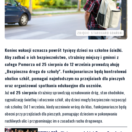
ZDJĘCIE: STAROGARD GDAŃSKI
Koniec wakacji oznacza powrót tysięcy dzieci na szkolne ścieżki.
Aby zadbać o ich bezpieczeństwo, strażnicy miejscy i gminni z
całego Pomorza od 25 sierpnia do 12 września prowadzą akcję
„Bezpieczna droga do szkoły”. Funkcjonariusze będą kontrolować
okolice szkół, pomagać najmłodszym na przejściach dla pieszych
oraz organizować spotkania edukacyjne dla uczniów.
Już
od 25 sierpnia
strażnicy sprawdzają oznakowanie dróg, stan chodników,
sygnalizację świetlną i otoczenie szkół, aby dzieci mogły bezpiecznie rozpocząć
rok szkolny. Od 1 września, kiedy uczniowie wrócą do klas, funkcjonariusze będą
obecni przy przejściach dla pieszych, pomagając dzieciom w pokonywaniu
ruchliwych ulic i przypominając im o zasadach ruchu drogowego.