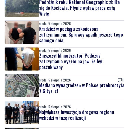
Podróżnik roku National Geographic zbliża
się do Kociewia. Płynie wpław przez całą
Wisłę
środa, 5 sierpnia 2026
Kradzież w pociągu zakończona
zatrzymaniem. Sprawcy wpadli jeszcze tego
samego dnia
środa, 5 sierpnia 2026
Zniszczył klimatyzator. Podczas
zatrzymania wyszło na jaw, że był
poszukiwany
środa, 5 sierpnia 2026
11
Mediana wynagrodzeń w Polsce przekroczyła
7,6 tys. zł
środa, 5 sierpnia 2026
Największa inwestycja drogowa regionu
wchodzi w fazę realizacji