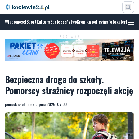
Wiadomości
Sport
Kultura
Społeczeństwo
Kronika policyjna
Fotogalerie
REKLAMA
ADS BY NGM
Bezpieczna droga do szkoły.
Pomorscy strażnicy rozpoczęli akcję
poniedziałek, 25 sierpnia 2025, 07:00