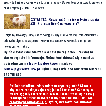
sprawdził się w Bytowie – z udziałem środków Banku Gospodarstwa Krajowego
oraz Krajowego Planu Odbudowy.
CZYTAJ TEŻ:
Rusza nabór na inwestycje przeciw
ASF. Kto może liczyć na wsparcie?
Dzięki tej inwestycji Chojnice stawiają kolejny krok w rozwoju mieszkalnictwa,
odpowiadając na rosnące potrzeby mieszkańców w zakresie dostępnych i
nowoczesnych lokali.
Byliście świadkami zdarzenia w naszym regionie? Czekamy na
Wasze sygnały i informacje. Można kontaktować się z nami za
pośrednictwem
strony facebookowej
i mailowo:
redakcja@kociewie24.pl
. Dyżurujemy także pod numerem telefonu
729 715 670.
Byliście świadkami zdarzenia w naszym regionie? Chcecie
aby nasza redakcja zajęła się jakimś tematem? Czekamy na
Wasze sygnały i informacje. Można kontaktować się z naszą
redakcją za pośrednictwem strony facebookowej i mailowo:
redakcja@nadmorski24.pl
Dyżurujemy także pod numerem
telefonu
729 715 670
.