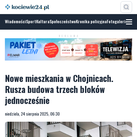
Wiadomości
Sport
Kultura
Społeczeństwo
Kronika policyjna
Fotogalerie
REKLAMA
ADS BY NGM
Nowe mieszkania w Chojnicach.
Rusza budowa trzech bloków
jednocześnie
niedziela, 24 sierpnia 2025, 06:30