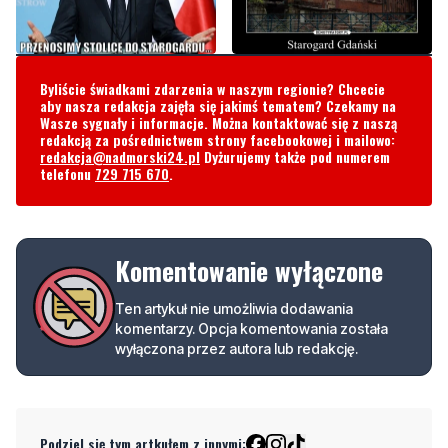
Byliście świadkami zdarzenia w naszym regionie? Chcecie
aby nasza redakcja zajęła się jakimś tematem? Czekamy na
Wasze sygnały i informacje. Można kontaktować się z naszą
redakcją za pośrednictwem strony facebookowej i mailowo:
redakcja@nadmorski24.pl
Dyżurujemy także pod numerem
telefonu
729 715 670
.
Komentowanie wyłączone
Ten artykuł nie umożliwia dodawania
komentarzy. Opcja komentowania została
wyłączona przez autora lub redakcję.
Podziel się tym artkułem z innymi: