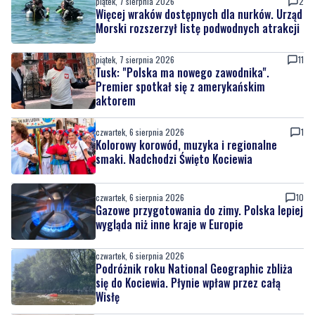
piątek, 7 sierpnia 2026
2
Więcej wraków dostępnych dla nurków. Urząd
Morski rozszerzył listę podwodnych atrakcji
piątek, 7 sierpnia 2026
11
Tusk: "Polska ma nowego zawodnika".
Premier spotkał się z amerykańskim
aktorem
czwartek, 6 sierpnia 2026
1
Kolorowy korowód, muzyka i regionalne
smaki. Nadchodzi Święto Kociewia
czwartek, 6 sierpnia 2026
10
Gazowe przygotowania do zimy. Polska lepiej
wygląda niż inne kraje w Europie
czwartek, 6 sierpnia 2026
Podróżnik roku National Geographic zbliża
się do Kociewia. Płynie wpław przez całą
Wisłę