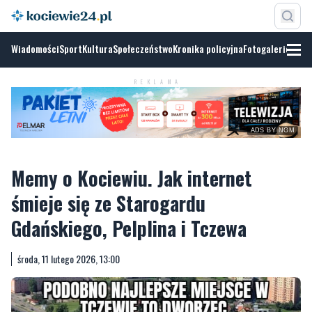
Wiadomości
Sport
Kultura
Społeczeństwo
Kronika policyjna
Fotogalerie
REKLAMA
ADS BY NGM
Memy o Kociewiu. Jak internet
śmieje się ze Starogardu
Gdańskiego, Pelplina i Tczewa
środa, 11 lutego 2026, 13:00