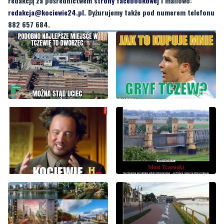
redakcją za pośrednictwem
strony facebookowej
i mailowo:
redakcja@kociewie24.pl
. Dyżurujemy także pod numerem telefonu
882 657 684.