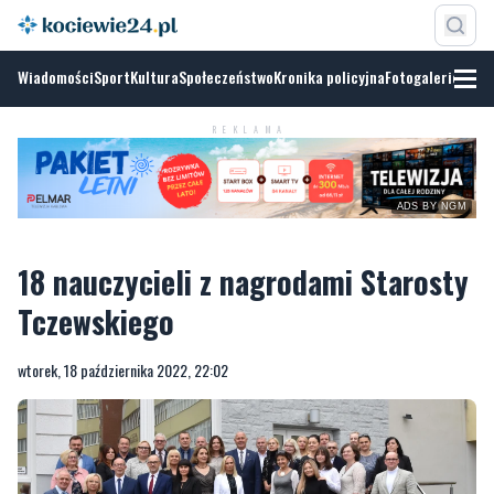
Wiadomości
Sport
Kultura
Społeczeństwo
Kronika policyjna
Fotogalerie
REKLAMA
ADS BY NGM
18 nauczycieli z nagrodami Starosty
Tczewskiego
wtorek, 18 października 2022, 22:02