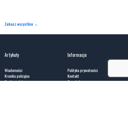
Zobacz wszystkie →
Artykuły
Informacje
Wiadomości
Polityka prywatności
Kronika policyjna
Kontakt
Społeczeństwo
O portalu
Kultura
Regulamin
Sport
Zobacz
Fotogalerie
Nasze HotSpoty