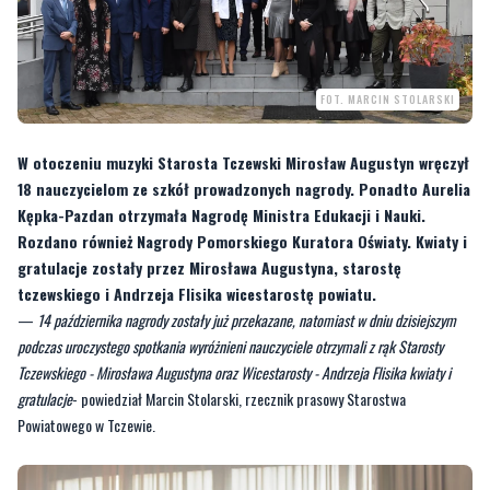
FOT. MARCIN STOLARSKI
W otoczeniu muzyki Starosta Tczewski Mirosław Augustyn wręczył
18 nauczycielom ze szkół prowadzonych nagrody. Ponadto Aurelia
Kępka-Pazdan otrzymała Nagrodę Ministra Edukacji i Nauki.
Rozdano również Nagrody Pomorskiego Kuratora Oświaty. Kwiaty i
gratulacje zostały przez Mirosława Augustyna, starostę
tczewskiego i Andrzeja Flisika wicestarostę powiatu.
—
14 października nagrody zostały już przekazane, natomiast w dniu dzisiejszym
podczas uroczystego spotkania wyróżnieni nauczyciele otrzymali z rąk Starosty
Tczewskiego - Mirosława Augustyna oraz Wicestarosty - Andrzeja Flisika kwiaty i
gratulacje
- powiedział Marcin Stolarski, rzecznik prasowy Starostwa
Powiatowego w Tczewie.