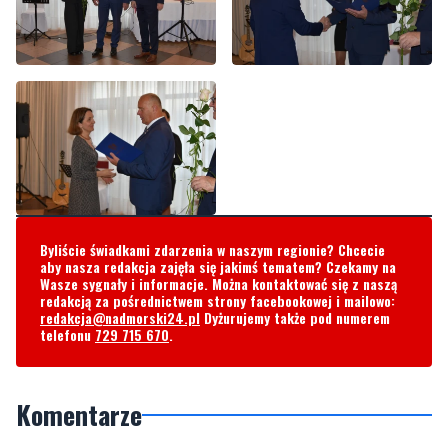
Byliście świadkami zdarzenia w naszym regionie? Chcecie
aby nasza redakcja zajęła się jakimś tematem? Czekamy na
Wasze sygnały i informacje. Można kontaktować się z naszą
redakcją za pośrednictwem strony facebookowej i mailowo:
redakcja@nadmorski24.pl
Dyżurujemy także pod numerem
telefonu
729 715 670
.
Komentarze