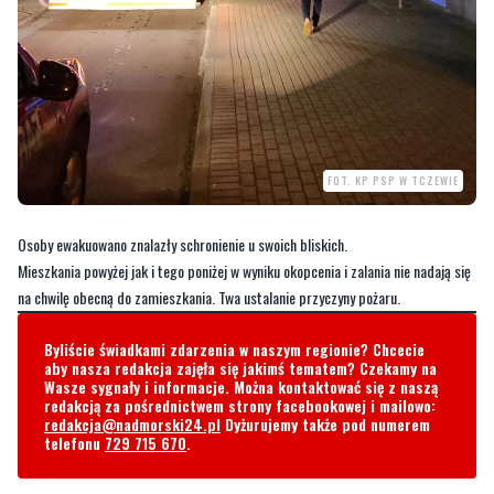
FOT. KP PSP W TCZEWIE
Osoby ewakuowano znalazły schronienie u swoich bliskich.
Mieszkania powyżej jak i tego poniżej w wyniku okopcenia i zalania nie nadają się
na chwilę obecną do zamieszkania. Twa ustalanie przyczyny pożaru.
Byliście świadkami zdarzenia w naszym regionie? Chcecie
aby nasza redakcja zajęła się jakimś tematem? Czekamy na
Wasze sygnały i informacje. Można kontaktować się z naszą
redakcją za pośrednictwem strony facebookowej i mailowo:
redakcja@nadmorski24.pl
Dyżurujemy także pod numerem
telefonu
729 715 670
.
Komentarze