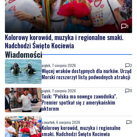
1
Kolorowy korowód, muzyka i regionalne smaki.
Nadchodzi Święto Kociewia
Wiadomości
piątek, 7 sierpnia 2026
2
Więcej wraków dostępnych dla nurków. Urząd
Morski rozszerzył listę podwodnych atrakcji
piątek, 7 sierpnia 2026
11
Tusk: "Polska ma nowego zawodnika".
Premier spotkał się z amerykańskim
aktorem
czwartek, 6 sierpnia 2026
1
Kolorowy korowód, muzyka i regionalne
smaki. Nadchodzi Święto Kociewia
czwartek, 6 sierpnia 2026
10
Gazowe przygotowania do zimy. Polska lepiej