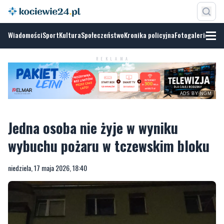
Wiadomości
Sport
Kultura
Społeczeństwo
Kronika policyjna
Fotogalerie
ADS BY
NGM
REKLAMA
Jedna osoba nie żyje w wyniku
wybuchu pożaru w tczewskim bloku
niedziela, 17 maja 2026, 18:40