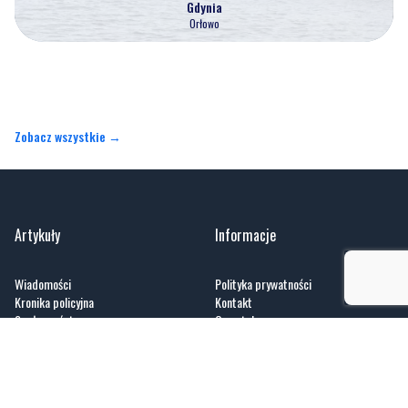
Zobacz wszystkie →
Artykuły
Informacje
Wiadomości
Polityka prywatności
Kronika policyjna
Kontakt
Społeczeństwo
O portalu
Kultura
Regulamin
Sport
Zobacz
Fotogalerie
Nasze HotSpoty