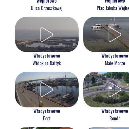
Wejherowo
Wejherowo
Ulica Orzeszkowej
Plac Jakuba Wejh
Władysławowo
Władysławowo
Widok na Bałtyk
Małe Morze
Władysławowo
Władysławowo
Port
Rondo