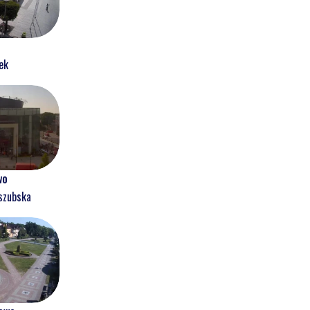
ek
wo
szubska