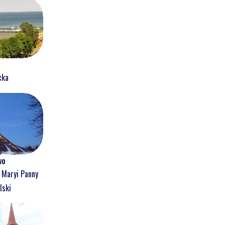
cka
wo
j Maryi Panny
lski