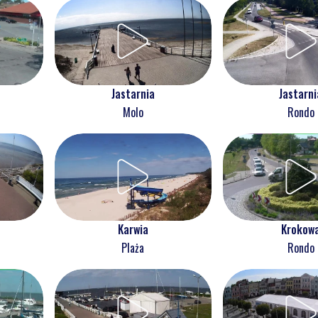
Jastarnia
Jastarni
Molo
Rondo
Karwia
Krokow
Plaża
Rondo