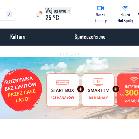
Wejherowo
Nasze
Nasze
o
25
C
kamery
HotSpoty
Kultura
Społeczeństwo
REKLAMA