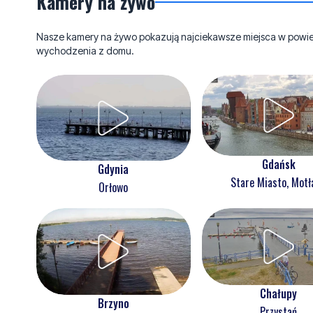
Kamery na żywo
Nasze kamery na żywo pokazują najciekawsze miejsca w powieci
wychodzenia z domu.
Gdańsk
Gdynia
Stare Miasto, Mot
Orłowo
Chałupy
Brzyno
Przystań