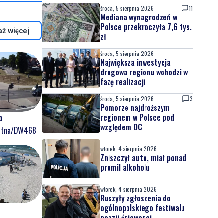
środa, 5 sierpnia 2026
11
Mediana wynagrodzeń w
Polsce przekroczyła 7,6 tys.
ż więcej
zł
środa, 5 sierpnia 2026
Największa inwestycja
drogowa regionu wchodzi w
fazę realizacji
środa, 5 sierpnia 2026
3
Pomorze najdroższym
regionem w Polsce pod
o
względem OC
ostna/DW468
wtorek, 4 sierpnia 2026
Zniszczył auto, miał ponad
promil alkoholu
wtorek, 4 sierpnia 2026
Ruszyły zgłoszenia do
ogólnopolskiego festiwalu
poezji śpiewanej