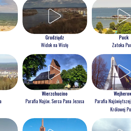
Grudziądz
Puck
Widok na Wisłę
Zatoka Pu
Wejhero
Wierzchucino
a
Parafia Najświętsze
Parafia Najśw. Serca Pana Jezusa
Królowej Po