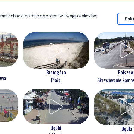
e! Zobacz, co dzieje się teraz w Twojej okolicy bez
Poka
Białogóra
Bolszew
ława
Plaża
Skrzyżowanie Zam
Dębki
Dębki