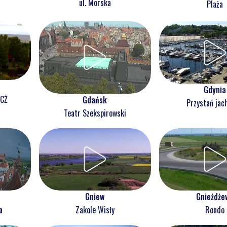
ul. Morska
Plaża
Gdynia
NCŻ
Gdańsk
Przystań jac
Teatr Szekspirowski
Gnieżdże
Gniew
Rondo
a
Zakole Wisły