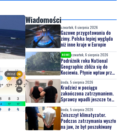
Wiadomości
czwartek, 6 sierpnia 2026
Gazowe przygotowania do
zimy. Polska lepiej wygląda
niż inne kraje w Europie
czwartek, 6 sierpnia 2026
NOWE
Podróżnik roku National
Geographic zbliża się do
Kociewia. Płynie wpław przez
całą Wisłę
środa, 5 sierpnia 2026
Kradzież w pociągu
zakończona zatrzymaniem.
Sprawcy wpadli jeszcze tego
samego dnia
środa, 5 sierpnia 2026
Zniszczył klimatyzator.
Podczas zatrzymania wyszło
na jaw, że był poszukiwany