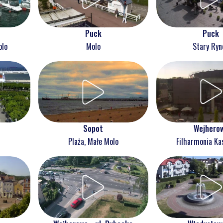
Puck
Puck
olo
Molo
Stary Ryn
Wejhero
Sopot
Filharmonia Ka
Plaża, Małe Molo