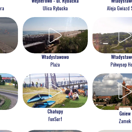
Wejherowo - ul. Rybacka
Władysław
era
Ulica Rybacka
Aleja Gwiazd 
Władysławowo
Władysław
Plaża
Półwysep He
Chałupy
Gniew
FunSurf
Zamek