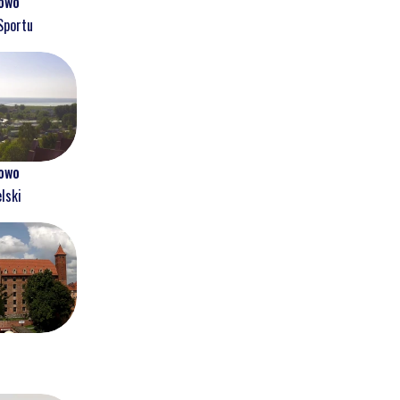
owo
Sportu
owo
lski