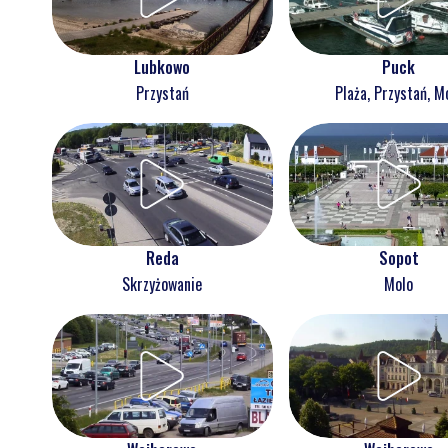
Lubkowo
Puck
Przystań
Plaża, Przystań, M
Reda
Sopot
Skrzyżowanie
Molo