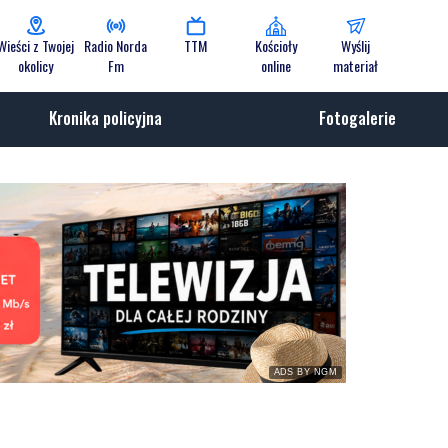
Wieści z Twojej
Radio Norda
TTM
Kościoły
Wyślij
okolicy
Fm
online
materiał
Kronika policyjna
Fotogalerie
ADS BY NGM