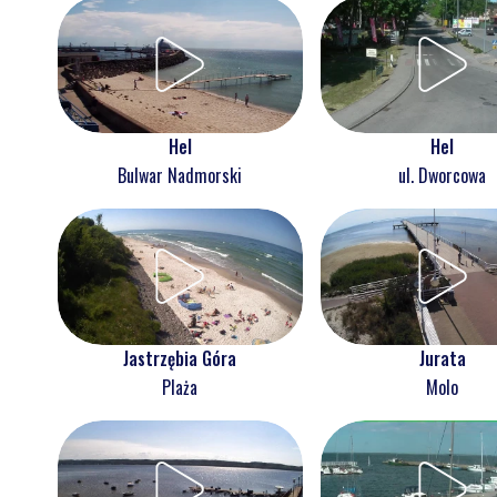
Hel
Hel
Bulwar Nadmorski
ul. Dworcowa
Jastrzębia Góra
Jurata
Plaża
Molo