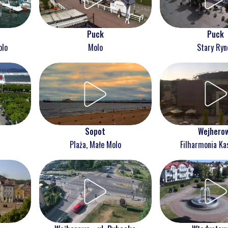
Puck
Puck
olo
Molo
Stary Ryn
Wejhero
Sopot
Filharmonia Ka
Plaża, Małe Molo