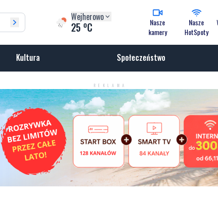
Wejherowo
Nasze
Nasze
o
25
C
kamery
HotSpoty
Kultura
Społeczeństwo
REKLAMA