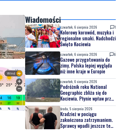
Wiadomości
czwartek, 6 sierpnia 2026
1
Kolorowy korowód, muzyka i
regionalne smaki. Nadchodzi
Święto Kociewia
czwartek, 6 sierpnia 2026
6
Gazowe przygotowania do
zimy. Polska lepiej wygląda
niż inne kraje w Europie
czwartek, 6 sierpnia 2026
Podróżnik roku National
Geographic zbliża się do
Kociewia. Płynie wpław przez
całą Wisłę
środa, 5 sierpnia 2026
Kradzież w pociągu
zakończona zatrzymaniem.
Sprawcy wpadli jeszcze tego