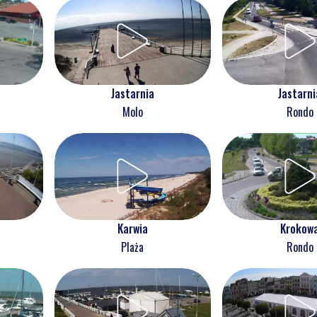
Jastarnia
Jastarni
Molo
Rondo
Karwia
Krokow
Plaża
Rondo