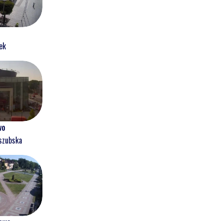
ek
wo
szubska