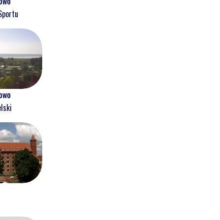
owo
Sportu
owo
lski