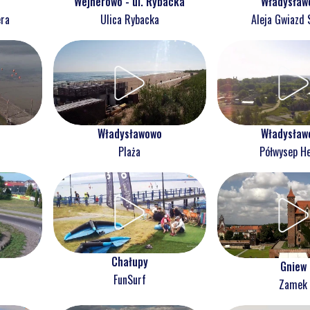
Wejherowo - ul. Rybacka
Władysław
era
Ulica Rybacka
Aleja Gwiazd 
Władysławowo
Władysław
Plaża
Półwysep He
Chałupy
Gniew
FunSurf
Zamek