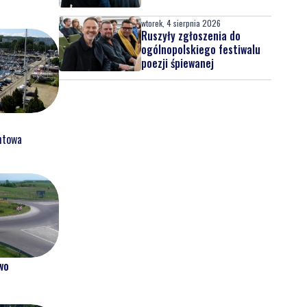
wtorek, 4 sierpnia 2026
Ruszyły zgłoszenia do
ogólnopolskiego festiwalu
poezji śpiewanej
htowa
wo