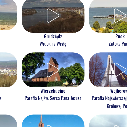
Grudziądz
Puck
Widok na Wisłę
Zatoka Pu
Wejhero
Wierzchucino
a
Parafia Najświętsze
Parafia Najśw. Serca Pana Jezusa
Królowej Po