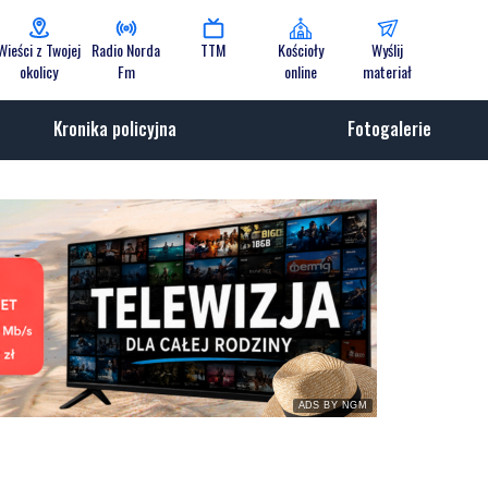
Wieści z Twojej
Radio Norda
TTM
Kościoły
Wyślij
okolicy
Fm
online
materiał
Kronika policyjna
Fotogalerie
ADS BY NGM