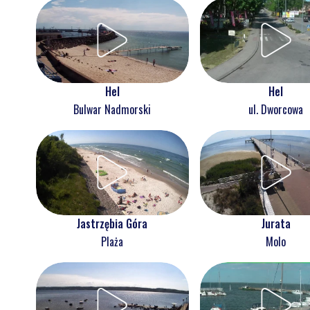
Hel
Hel
Bulwar Nadmorski
ul. Dworcowa
Jastrzębia Góra
Jurata
Plaża
Molo