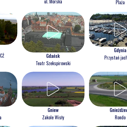
ul. Morska
Plaża
Gdynia
NCŻ
Gdańsk
Przystań jac
Teatr Szekspirowski
Gnieżdże
Gniew
Rondo
a
Zakole Wisły