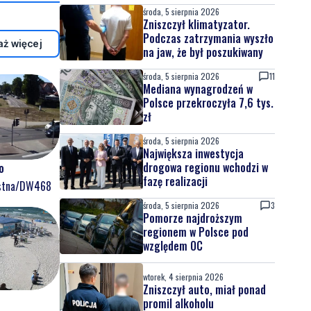
samego dnia
środa, 5 sierpnia 2026
Zniszczył klimatyzator.
Podczas zatrzymania wyszło
ż więcej
na jaw, że był poszukiwany
środa, 5 sierpnia 2026
11
Mediana wynagrodzeń w
Polsce przekroczyła 7,6 tys.
zł
środa, 5 sierpnia 2026
Największa inwestycja
drogowa regionu wchodzi w
o
fazę realizacji
ostna/DW468
środa, 5 sierpnia 2026
3
Pomorze najdroższym
regionem w Polsce pod
względem OC
wtorek, 4 sierpnia 2026
Zniszczył auto, miał ponad
promil alkoholu