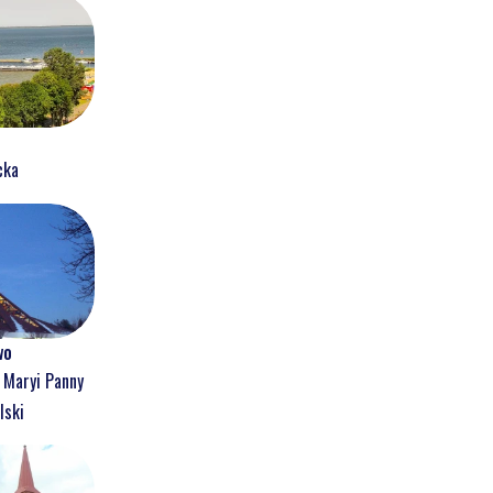
cka
wo
j Maryi Panny
lski