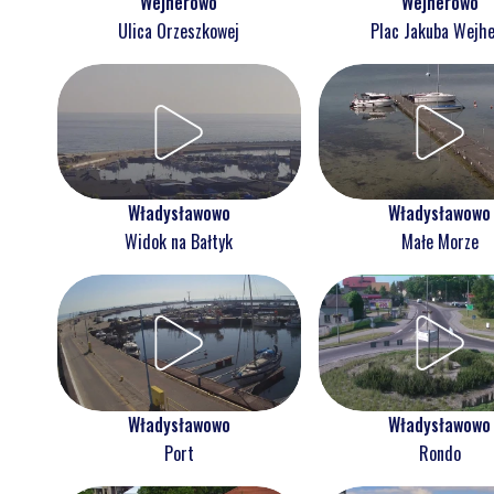
Wejherowo
Wejherowo
Ulica Orzeszkowej
Plac Jakuba Wejh
Władysławowo
Władysławowo
Widok na Bałtyk
Małe Morze
Władysławowo
Władysławowo
Port
Rondo