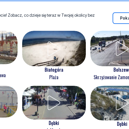
e! Zobacz, co dzieje się teraz w Twojej okolicy bez
Poka
Białogóra
Bolszew
ława
Plaża
Skrzyżowanie Zam
Dębki
Dębki