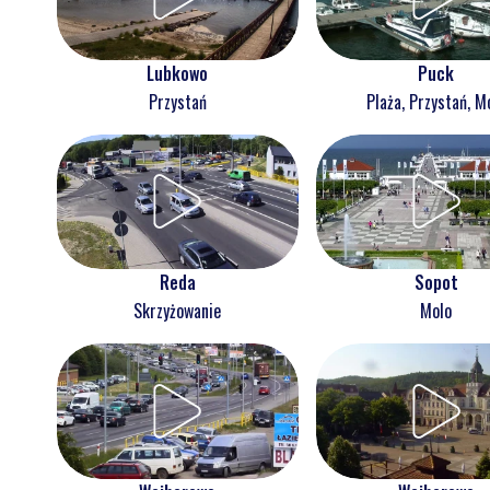
Lubkowo
Puck
Przystań
Plaża, Przystań, M
Reda
Sopot
Skrzyżowanie
Molo