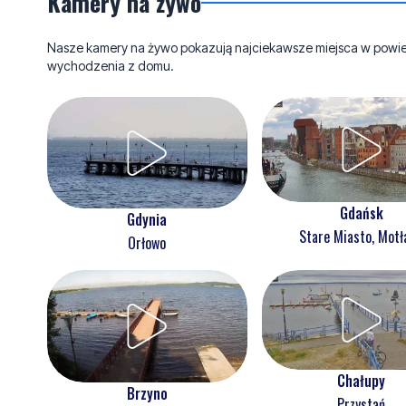
Kamery na żywo
Nasze kamery na żywo pokazują najciekawsze miejsca w powieci
wychodzenia z domu.
Gdańsk
Gdynia
Stare Miasto, Mot
Orłowo
Chałupy
Brzyno
Przystań