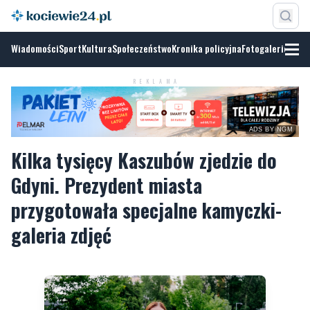
Wiadomości
Sport
Kultura
Społeczeństwo
Kronika policyjna
Fotogalerie
REKLAMA
ADS BY NGM
Kilka tysięcy Kaszubów zjedzie do
Gdyni. Prezydent miasta
przygotowała specjalne kamyczki-
galeria zdjęć