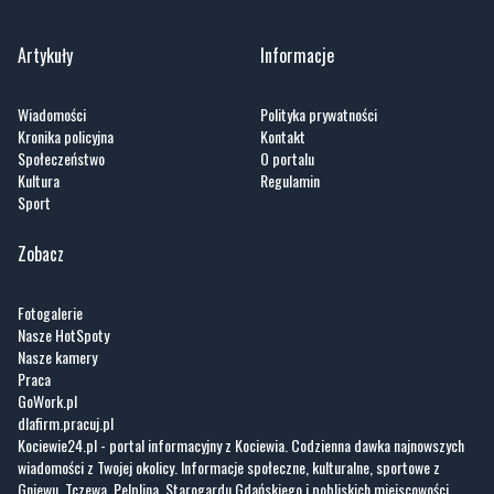
Artykuły
Informacje
Wiadomości
Polityka prywatności
Kronika policyjna
Kontakt
Społeczeństwo
O portalu
Kultura
Regulamin
Sport
Zobacz
Fotogalerie
Nasze HotSpoty
Nasze kamery
Praca
GoWork.pl
dlafirm.pracuj.pl
Kociewie24.pl - portal informacyjny z Kociewia. Codzienna dawka najnowszych
wiadomości z Twojej okolicy. Informacje społeczne, kulturalne, sportowe z
Gniewu, Tczewa, Pelplina, Starogardu Gdańskiego i pobliskich miejscowości.