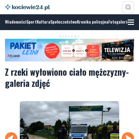
Wiadomości
Sport
Kultura
Społeczeństwo
Kronika policyjna
Fotogalerie
REKLAMA
ADS BY NGM
Z rzeki wyłowiono ciało mężczyzny-
galeria zdjęć