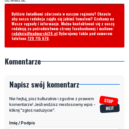
od wielu lat.
Byliście świadkami zdarzenia w naszym regionie? Chcecie
aby nasza redakcja zajęła się jakimś tematem? Czekamy na
Wasze sygnały i informacje. Można kontaktować się z naszą
redakcją za pośrednictwem strony facebookowej i mailowo:
redakcja@nadmorski24.pl
Dyżurujemy także pod numerem
telefonu
729 715 670
.
Komentarze
Napisz swój komentarz
Nie hejtuj, pisz kulturalnie i zgodne z prawem
komentarze! Jeśli widzisz niestosowny wpis -
kliknij "zgłoś nadużycie".
Imię / Podpis