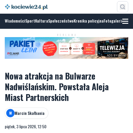
Wiadomości
Sport
Kultura
Społeczeństwo
Kronika policyjna
Fotogalerie
REKLAMA
ADS BY NGM
Nowa atrakcja na Bulwarze
Nadwiślańskim. Powstała Aleja
Miast Partnerskich
Marcin Skałbania
M
piątek, 3 lipca 2026, 12:50