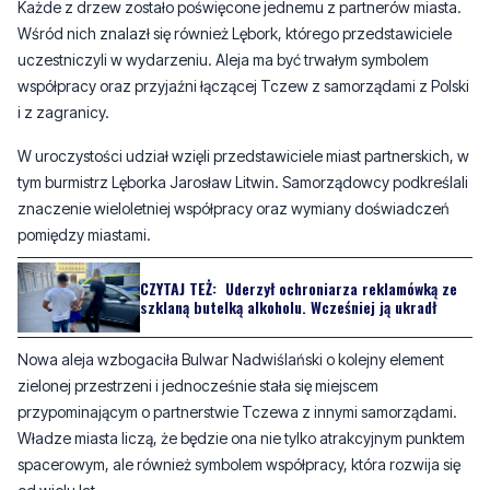
Każde z drzew zostało poświęcone jednemu z partnerów miasta.
Wśród nich znalazł się również Lębork, którego przedstawiciele
uczestniczyli w wydarzeniu. Aleja ma być trwałym symbolem
współpracy oraz przyjaźni łączącej Tczew z samorządami z Polski
i z zagranicy.
W uroczystości udział wzięli przedstawiciele miast partnerskich, w
tym burmistrz Lęborka Jarosław Litwin. Samorządowcy podkreślali
znaczenie wieloletniej współpracy oraz wymiany doświadczeń
pomiędzy miastami.
CZYTAJ TEŻ:
Uderzył ochroniarza reklamówką ze
szklaną butelką alkoholu. Wcześniej ją ukradł
Nowa aleja wzbogaciła Bulwar Nadwiślański o kolejny element
zielonej przestrzeni i jednocześnie stała się miejscem
przypominającym o partnerstwie Tczewa z innymi samorządami.
Władze miasta liczą, że będzie ona nie tylko atrakcyjnym punktem
spacerowym, ale również symbolem współpracy, która rozwija się