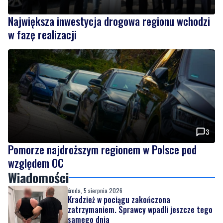
Największa inwestycja drogowa regionu wchodzi
w fazę realizacji
3
Pomorze najdroższym regionem w Polsce pod
względem OC
Wiadomości
środa, 5 sierpnia 2026
Kradzież w pociągu zakończona
zatrzymaniem. Sprawcy wpadli jeszcze tego
samego dnia