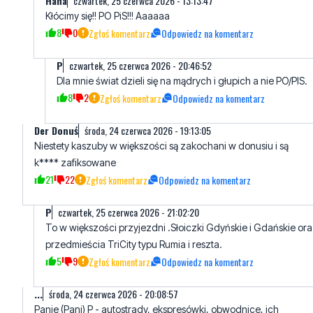
Haha
czwartek, 25 czerwca 2026 - 13:13:47
Kłócimy się!! PO PiS!!! Aaaaaa
8
0
Zgłoś komentarz
Odpowiedz na komentarz
P
czwartek, 25 czerwca 2026 - 20:46:52
Dla mnie świat dzieli się na mądrych i głupich a nie PO/PIS.
8
2
Zgłoś komentarz
Odpowiedz na komentarz
Der Donuś
środa, 24 czerwca 2026 - 19:13:05
Niestety kaszuby w większości są zakochani w donusiu i są
k**** zafiksowane
21
22
Zgłoś komentarz
Odpowiedz na komentarz
P
czwartek, 25 czerwca 2026 - 21:02:20
To w większości przyjezdni .Słoiczki Gdyńskie i Gdańskie or
przedmieścia TriCity typu Rumia i reszta.
5
9
Zgłoś komentarz
Odpowiedz na komentarz
...
środa, 24 czerwca 2026 - 20:08:57
Panie (Pani) P - autostrady, ekspresówki, obwodnice, ich