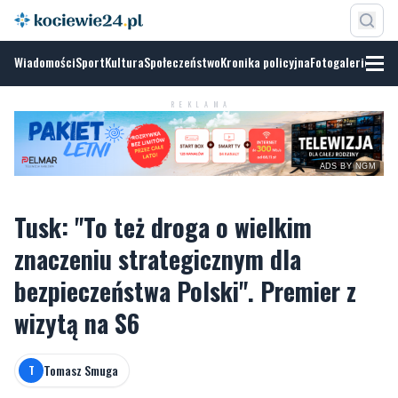
Wiadomości
Sport
Kultura
Społeczeństwo
Kronika policyjna
Fotogalerie
REKLAMA
ADS BY NGM
Tusk: "To też droga o wielkim
znaczeniu strategicznym dla
bezpieczeństwa Polski". Premier z
wizytą na S6
Tomasz Smuga
T