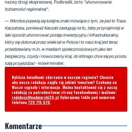
nazwy drogi ekspresowej. Podkreślił, że to
"uhonorowanie
tożsamości regionalnej"
.
—
Wkrótce pojawią się kolejne znaki mówiące o tym, że jest to Trasa
Kaszubska, ponieważ Kaszubi zasługują na to, żeby przynajmniej w
taki sposób uhonorować postęp inwestycyjny i infrastrukturalny,
który się dokonał przez wiele lat w Polsce i to nasz kraj jest teraz
przedstawiany m.in. w mediach społecznościowych jako ten
bezpieczny, czysty i nowoczesny kraj, do którego chce się po prostu
tutaj przyjeżdżać
- mówił minister.
Byliście świadkami zdarzenia w naszym regionie? Chcecie
aby nasza redakcja zajęła się jakimś tematem? Czekamy na
Wasze sygnały i informacje. Można kontaktować się z naszą
redakcją za pośrednictwem strony facebookowej i mailowo:
redakcja@nadmorski24.pl
Dyżurujemy także pod numerem
telefonu
729 715 670
.
Komentarze