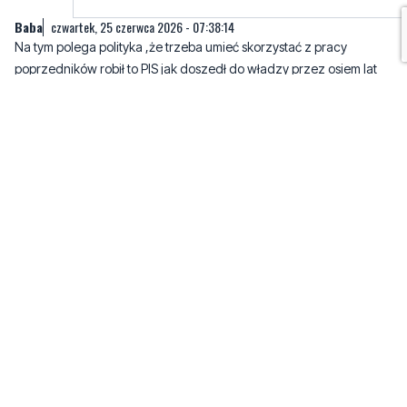
Baba
czwartek, 25 czerwca 2026 - 07:38:14
Na tym polega polityka ,że trzeba umieć skorzystać z pracy
poprzedników robił to PIS jak doszedł do władzy przez osiem lat
,więc dlaczego nie ma robić tego PO z jej świetnym szefem .
GRATULACJE
14
8
Zgłoś komentarz
Odpowiedz na komentarz
Jacek
czwartek, 25 czerwca 2026 - 07:39:17
O Wielki Donaldzie naród twoich wyznawców dziękuję ci na
kolanach że nie raczyłeś zatrzymać tej inwestycji. Proponuję
nazwać tą S6 drogą naszego Słońca Peru a jej Chrzestną zrobić
wielce miłościwą Małgorzatę Y . Amen .
10
10
Zgłoś komentarz
Odpowiedz na komentarz
As
czwartek, 25 czerwca 2026 - 07:47:44
Tak marnują naszą kasę z podatków bo musi przejechać się pustą
drogą żenada Tusku kasę za twoją zachciankę dał byś biednym a
nie dwie limuzyny obstawa policji itp bańka pewnie pękła