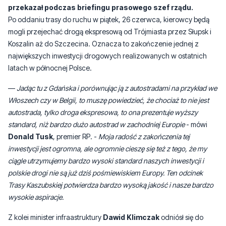
przekazał podczas briefingu prasowego szef rządu.
Po oddaniu trasy do ruchu w piątek, 26 czerwca, kierowcy będą
mogli przejechać drogą ekspresową od Trójmiasta przez Słupsk i
Koszalin aż do Szczecina. Oznacza to zakończenie jednej z
największych inwestycji drogowych realizowanych w ostatnich
latach w północnej Polsce.
—
Jadąc tu z Gdańska i porównując ją z autostradami na przykład we
Włoszech czy w Belgii, to muszę powiedzieć, że chociaż to nie jest
autostrada, tylko droga ekspresowa, to ona prezentuje wyższy
standard, niż bardzo dużo autostrad w zachodniej Europie
- mówi
Donald Tusk
, premier RP. -
Moja radość z zakończenia tej
inwestycji jest ogromna, ale ogromnie cieszę się też z tego, że my
ciągle utrzymujemy bardzo wysoki standard naszych inwestycji i
polskie drogi nie są już dziś pośmiewiskiem Europy. Ten odcinek
Trasy Kaszubskiej potwierdza bardzo wysoką jakość i nasze bardzo
wysokie aspiracje.
Z kolei minister infraastruktury
Dawid Klimczak
odniósł się do