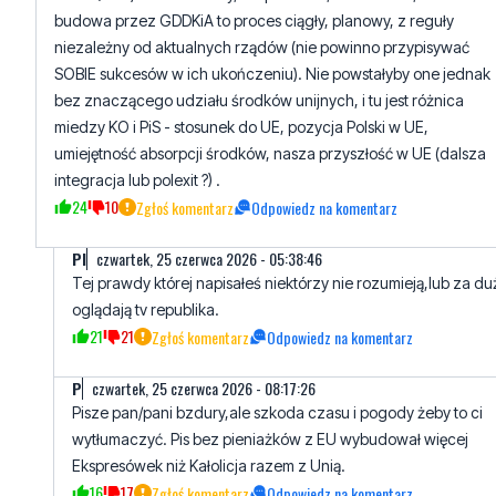
budowa przez GDDKiA to proces ciągły, planowy, z reguły
niezależny od aktualnych rządów (nie powinno przypisywać
SOBIE sukcesów w ich ukończeniu). Nie powstałyby one jednak
bez znaczącego udziału środków unijnych, i tu jest różnica
miedzy KO i PiS - stosunek do UE, pozycja Polski w UE,
umiejętność absorpcji środków, nasza przyszłość w UE (dalsza
integracja lub polexit ?) .
24
10
Zgłoś komentarz
Odpowiedz na komentarz
Pl
czwartek, 25 czerwca 2026 - 05:38:46
Tej prawdy której napisałeś niektórzy nie rozumieją,lub za du
oglądają tv republika.
21
21
Zgłoś komentarz
Odpowiedz na komentarz
P
czwartek, 25 czerwca 2026 - 08:17:26
Pisze pan/pani bzdury,ale szkoda czasu i pogody żeby to ci
wytłumaczyć. Pis bez pieniażków z EU wybudował więcej
Ekspresówek niż Kałolicja razem z Unią.
16
17
Zgłoś komentarz
Odpowiedz na komentarz