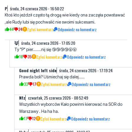
P
środa, 24 czerwca 2026 - 16:50:22
Ktoś kto jeżdził często tą drogą wie kiedy ona zaczęła powstawać
,ale Rudy lubi się pochwalić nie swoimi sukcesami.
44
24
Zgłoś komentarz
Odpowiedz na komentarz
🦊
środa, 24 czerwca 2026 - 17:05:20
Ty "P" pier.......nij się 🤥🤥🤥🤥🤬🤬
18
35
Zgłoś komentarz
Odpowiedz na komentarz
Good night left side
środa, 24 czerwca 2026 - 17:19:24
Prawda boli? Uśmiechaj się dalej.....
33
17
Zgłoś komentarz
Odpowiedz na komentarz
Nfz
czwartek, 25 czerwca 2026 - 08:52:49
Wszystkich wyborców Kało powinni kierować na SOR do
Warszawy . Ha ha ha.
17
12
Zgłoś komentarz
Odpowiedz na komentarz