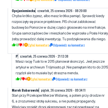
Opcjaniemiecka
czwartek, 25 czerwca 2026 - 08:20:00
Chyba krótko żyjesz, albo masz krótka pamięć. Sprawdź kiedy
rozpoczęły się prace projektowe. PIS chciał zablokować
budowę bo Pomorze w dużej części głosowało na inne frakcje.
Grupa samorządowców i mieszkańców wyprosiła u Posła Horały
żeby prowadzić dalej inwestycję. Tu podziękowania dla niego.
10
7
Zgłoś komentarz
Odpowiedz na komentarz
P
czwartek, 25 czerwca 2026 - 21:13:38
Masz rację Tusk to w 2015 planował skonczyć. Jest jeszcze
artykuł w archiwum Trójmiasto.pl .Nie pamiętam kto to do 201
rządził ale to musiała być straszna menda.
6
4
Zgłoś komentarz
Odpowiedz na komentarz
Marek Babarowski
piątek, 26 czerwca 2026 - 09:34:11
Stań przy Przekopie Mierzei Wiślanej, a potem przy drodze nr
6, a zrozumiesz istotę sukcesu, a nie pustej propagandy.
Właściwy projekt drogi ekspresowej zaczął powstawać na