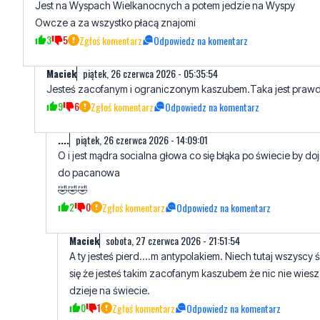
Jest na Wyspach Wielkanocnych a potem jedzie na Wyspy
Owcze a za wszystko płacą znajomi
3
5
Zgłoś komentarz
Odpowiedz na komentarz
Maciek
piątek, 26 czerwca 2026 - 05:35:54
Jesteś zacofanym i ograniczonym kaszubem.Taka jest praw
9
6
Zgłoś komentarz
Odpowiedz na komentarz
....
piątek, 26 czerwca 2026 - 14:09:01
O i jest mądra socialna głowa co się błąka po świecie by do
do pacanowa
🤣🤣🤣
2
0
Zgłoś komentarz
Odpowiedz na komentarz
Maciek
sobota, 27 czerwca 2026 - 21:51:54
A ty jesteś pierd....m antypolakiem. Niech tutaj wszyscy 
się że jesteś takim zacofanym kaszubem że nic nie wiesz 
dzieje na świecie.
0
1
Zgłoś komentarz
Odpowiedz na komentarz