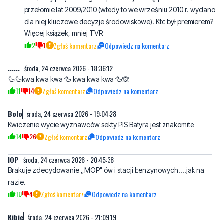
przełomie lat 2009/2010 (wtedy to we wrześniu 2010 r. wydano
dla niej kluczowe decyzje środowiskowe). Kto był premierem?
Więcej książek, mniej TVR
2
1
Zgłoś komentarz
Odpowiedz na komentarz
......
środa, 24 czerwca 2026 - 18:36:12
🦆🦆kwa kwa kwa 🦆 kwa kwa kwa 🦆🙊
11
14
Zgłoś komentarz
Odpowiedz na komentarz
Bolo
środa, 24 czerwca 2026 - 19:04:28
Kwiczenie wycie wyznawców sekty PIS Batyra jest znakomite
14
26
Zgłoś komentarz
Odpowiedz na komentarz
lOP
środa, 24 czerwca 2026 - 20:45:38
Brakuje zdecydowanie ,,MOP" ów i stacji benzynowych....jak na
razie.
10
4
Zgłoś komentarz
Odpowiedz na komentarz
Kibic
środa, 24 czerwca 2026 - 21:09:19