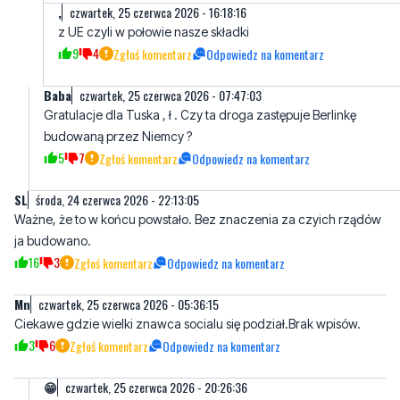
,
czwartek, 25 czerwca 2026 - 16:18:16
z UE czyli w połowie nasze składki
9
4
Zgłoś komentarz
Odpowiedz na komentarz
Baba
czwartek, 25 czerwca 2026 - 07:47:03
Gratulacje dla Tuska , ł . Czy ta droga zastępuje Berlinkę
budowaną przez Niemcy ?
5
7
Zgłoś komentarz
Odpowiedz na komentarz
SL
środa, 24 czerwca 2026 - 22:13:05
Ważne, że to w końcu powstało. Bez znaczenia za czyich rządów
ja budowano.
16
3
Zgłoś komentarz
Odpowiedz na komentarz
Mn
czwartek, 25 czerwca 2026 - 05:36:15
Ciekawe gdzie wielki znawca socialu się podział.Brak wpisów.
3
6
Zgłoś komentarz
Odpowiedz na komentarz
😁
czwartek, 25 czerwca 2026 - 20:26:36