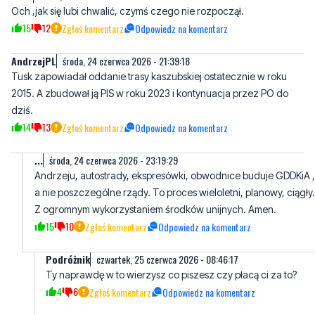
Och ,jak się lubi chwalić, czymś czego nie rozpoczął.
15
12
Zgłoś komentarz
Odpowiedz na komentarz
AndrzejPL
środa, 24 czerwca 2026 - 21:39:18
Tusk zapowiadał oddanie trasy kaszubskiej ostatecznie w roku
2015. A zbudował ją PIS w roku 2023 i kontynuacja przez PO do
dziś.
14
13
Zgłoś komentarz
Odpowiedz na komentarz
...
środa, 24 czerwca 2026 - 23:19:29
Andrzeju, autostrady, ekspresówki, obwodnice buduje GDDKiA ,
a nie poszczególne rządy. To proces wieloletni, planowy, ciągły.
Z ogromnym wykorzystaniem środków unijnych. Amen.
15
10
Zgłoś komentarz
Odpowiedz na komentarz
Podróżnik
czwartek, 25 czerwca 2026 - 08:46:17
Ty naprawdę w to wierzysz co piszesz czy płacą ci za to?
4
6
Zgłoś komentarz
Odpowiedz na komentarz