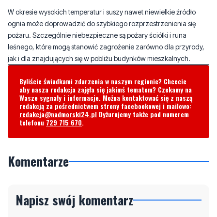
W okresie wysokich temperatur i suszy nawet niewielkie źródło
ognia może doprowadzić do szybkiego rozprzestrzenienia się
pożaru. Szczególnie niebezpieczne są pożary ściółki i runa
leśnego, które mogą stanowić zagrożenie zarówno dla przyrody,
jak i dla znajdujących się w pobliżu budynków mieszkalnych.
Byliście świadkami zdarzenia w naszym regionie? Chcecie
aby nasza redakcja zajęła się jakimś tematem? Czekamy na
Wasze sygnały i informacje. Można kontaktować się z naszą
redakcją za pośrednictwem strony facebookowej i mailowo:
redakcja@nadmorski24.pl
Dyżurujemy także pod numerem
telefonu
729 715 670
.
Komentarze
Napisz swój komentarz