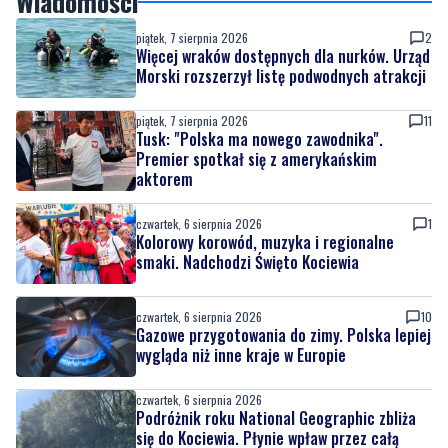
Wiadomości
piątek, 7 sierpnia 2026
2
Więcej wraków dostępnych dla nurków. Urząd
Morski rozszerzył listę podwodnych atrakcji
piątek, 7 sierpnia 2026
11
Tusk: "Polska ma nowego zawodnika".
Premier spotkał się z amerykańskim
aktorem
czwartek, 6 sierpnia 2026
1
Kolorowy korowód, muzyka i regionalne
smaki. Nadchodzi Święto Kociewia
czwartek, 6 sierpnia 2026
10
Gazowe przygotowania do zimy. Polska lepiej
wygląda niż inne kraje w Europie
czwartek, 6 sierpnia 2026
Podróżnik roku National Geographic zbliża
się do Kociewia. Płynie wpław przez całą