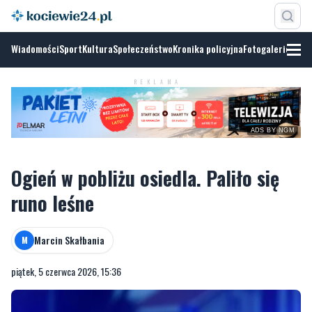
Wiadomości
Sport
Kultura
Społeczeństwo
Kronika policyjna
Fotogalerie
REKLAMA
ADS BY NGM
Ogień w pobliżu osiedla. Paliło się
runo leśne
Marcin Skałbania
M
piątek, 5 czerwca 2026, 15:36