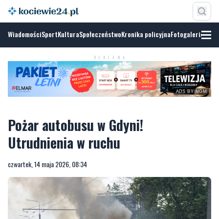
Wiadomości
Sport
Kultura
Społeczeństwo
Kronika policyjna
Fotogalerie
REKLAMA
ADS BY NGM
Pożar autobusu w Gdyni!
Utrudnienia w ruchu
czwartek, 14 maja 2026, 08:34