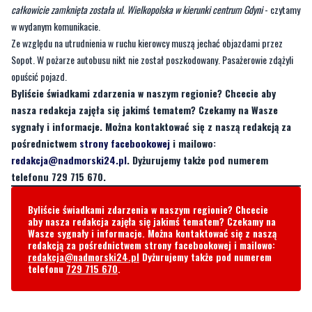
całkowicie zamknięta została ul. Wielkopolska w kierunki centrum Gdyni
- czytamy
w wydanym komunikacie.
Ze względu na utrudnienia w ruchu kierowcy muszą jechać objazdami przez
Sopot. W pożarze autobusu nikt nie został poszkodowany. Pasażerowie zdążyli
opuścić pojazd.
Byliście świadkami zdarzenia w naszym regionie? Chcecie aby
nasza redakcja zajęła się jakimś tematem? Czekamy na Wasze
sygnały i informacje. Można kontaktować się z naszą redakcją za
pośrednictwem
strony facebookowej
i mailowo:
redakcja@nadmorski24.pl
. Dyżurujemy także pod numerem
telefonu 729 715 670.
Byliście świadkami zdarzenia w naszym regionie? Chcecie
aby nasza redakcja zajęła się jakimś tematem? Czekamy na
Wasze sygnały i informacje. Można kontaktować się z naszą
redakcją za pośrednictwem strony facebookowej i mailowo:
redakcja@nadmorski24.pl
Dyżurujemy także pod numerem
telefonu
729 715 670
.