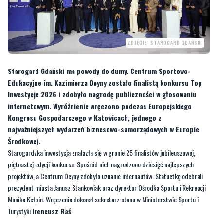
ZDJĘCIE: STAROGARD GDAŃSKI
Starogard Gdański ma powody do dumy. Centrum Sportowo-
Edukacyjne im. Kazimierza Deyny zostało finalistą konkursu Top
Inwestycje 2026 i zdobyło nagrodę publiczności w głosowaniu
internetowym. Wyróżnienie wręczono podczas Europejskiego
Kongresu Gospodarczego w Katowicach, jednego z
najważniejszych wydarzeń biznesowo-samorządowych w Europie
Środkowej.
Starogardzka inwestycja znalazła się w gronie 25 finalistów jubileuszowej,
piętnastej edycji konkursu. Spośród nich nagrodzono dziesięć najlepszych
projektów, a Centrum Deyny zdobyło uznanie internautów. Statuetkę odebrali
prezydent miasta Janusz Stankowiak oraz dyrektor Ośrodka Sportu i Rekreacji
Monika Kełpin. Wręczenia dokonał sekretarz stanu w Ministerstwie Sportu i
Turystyki
Ireneusz Raś
.