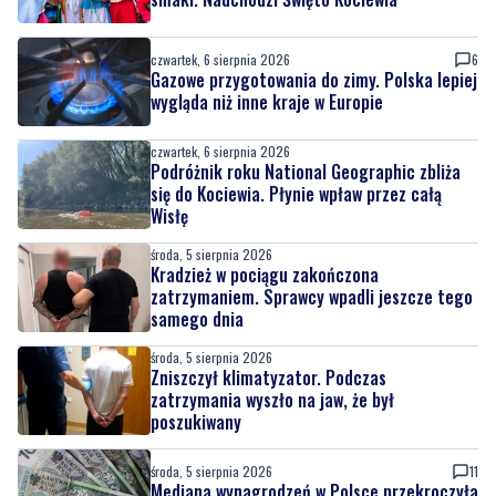
czwartek, 6 sierpnia 2026
6
Gazowe przygotowania do zimy. Polska lepiej
wygląda niż inne kraje w Europie
czwartek, 6 sierpnia 2026
Podróżnik roku National Geographic zbliża
się do Kociewia. Płynie wpław przez całą
Wisłę
środa, 5 sierpnia 2026
Kradzież w pociągu zakończona
zatrzymaniem. Sprawcy wpadli jeszcze tego
samego dnia
środa, 5 sierpnia 2026
Zniszczył klimatyzator. Podczas
zatrzymania wyszło na jaw, że był
poszukiwany
środa, 5 sierpnia 2026
11
Mediana wynagrodzeń w Polsce przekroczyła