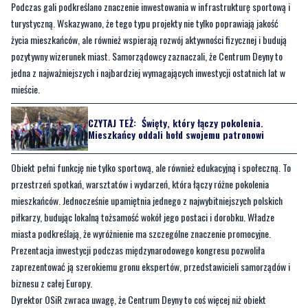
Podczas gali podkreślano znaczenie inwestowania w infrastrukturę sportową i
turystyczną. Wskazywano, że tego typu projekty nie tylko poprawiają jakość
życia mieszkańców, ale również wspierają rozwój aktywności fizycznej i budują
pozytywny wizerunek miast. Samorządowcy zaznaczali, że Centrum Deyny to
jedna z najważniejszych i najbardziej wymagających inwestycji ostatnich lat w
mieście.
CZYTAJ TEŻ:
Święty, który łączy pokolenia.
Mieszkańcy oddali hołd swojemu patronowi
Obiekt pełni funkcję nie tylko sportową, ale również edukacyjną i społeczną. To
przestrzeń spotkań, warsztatów i wydarzeń, która łączy różne pokolenia
mieszkańców. Jednocześnie upamiętnia jednego z najwybitniejszych polskich
piłkarzy, budując lokalną tożsamość wokół jego postaci i dorobku. Władze
miasta podkreślają, że wyróżnienie ma szczególne znaczenie promocyjne.
Prezentacja inwestycji podczas międzynarodowego kongresu pozwoliła
zaprezentować ją szerokiemu gronu ekspertów, przedstawicieli samorządów i
biznesu z całej Europy.
Dyrektor OSiR zwraca uwagę, że Centrum Deyny to coś więcej niż obiekt