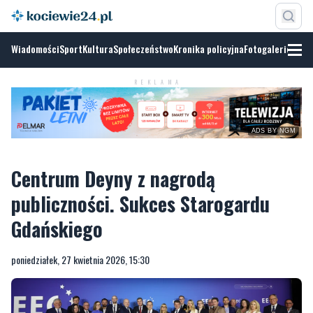
Wiadomości
Sport
Kultura
Społeczeństwo
Kronika policyjna
Fotogalerie
REKLAMA
ADS BY NGM
Centrum Deyny z nagrodą
publiczności. Sukces Starogardu
Gdańskiego
poniedziałek, 27 kwietnia 2026, 15:30