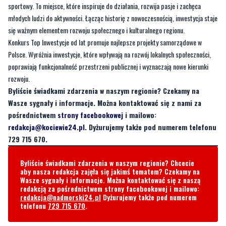
sportowy. To miejsce, które inspiruje do działania, rozwija pasje i zachęca
młodych ludzi do aktywności. Łącząc historię z nowoczesnością, inwestycja staje
się ważnym elementem rozwoju społecznego i kulturalnego regionu.
Konkurs Top Inwestycje od lat promuje najlepsze projekty samorządowe w
Polsce. Wyróżnia inwestycje, które wpływają na rozwój lokalnych społeczności,
poprawiają funkcjonalność przestrzeni publicznej i wyznaczają nowe kierunki
rozwoju.
Byliście świadkami zdarzenia w naszym regionie? Czekamy na
Wasze sygnały i informacje. Można kontaktować się z nami za
pośrednictwem
strony facebookowej
i mailowo:
redakcja@kociewie24.pl
. Dyżurujemy także pod numerem telefonu
729 715 670.
Byliście świadkami zdarzenia w naszym regionie? Chcecie
aby nasza redakcja zajęła się jakimś tematem? Czekamy na
Wasze sygnały i informacje. Można kontaktować się z naszą
redakcją za pośrednictwem strony facebookowej i mailowo:
redakcja@nadmorski24.pl
Dyżurujemy także pod numerem
telefonu
729 715 670
.