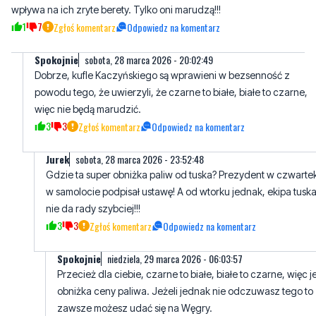
Spokojnie
sobota, 28 marca 2026 - 20:02:49
Dobrze, kufle Kaczyńskiego są wprawieni w bezsenność z
powodu tego, że uwierzyli, że czarne to białe, białe to czarne,
więc nie będą marudzić.
3
3
Zgłoś komentarz
Odpowiedz na komentarz
Jurek
sobota, 28 marca 2026 - 23:52:48
Gdzie ta super obniżka paliw od tuska? Prezydent w czwarte
w samolocie podpisał ustawę! A od wtorku jednak, ekipa tusk
nie da rady szybciej!!!
3
3
Zgłoś komentarz
Odpowiedz na komentarz
Spokojnie
niedziela, 29 marca 2026 - 06:03:57
Przecież dla ciebie, czarne to białe, białe to czarne, więc j
obniżka ceny paliwa. Jeżeli jednak nie odczuwasz tego to
zawsze możesz udać się na Węgry.
3
2
Zgłoś komentarz
Odpowiedz na komentarz
Janek
sobota, 28 marca 2026 - 21:41:15