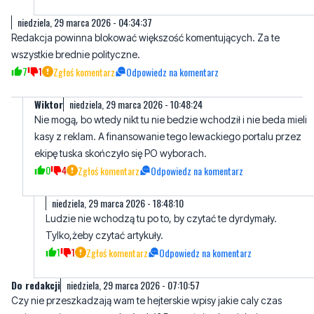
wszystkie brednie polityczne.
7
1
Zgłoś komentarz
Odpowiedz na komentarz
Wiktor
niedziela, 29 marca 2026 - 10:48:24
Nie mogą, bo wtedy nikt tu nie bedzie wchodził i nie beda mieli
kasy z reklam. A finansowanie tego lewackiego portalu przez
ekipę tuska skończyło się PO wyborach.
0
4
Zgłoś komentarz
Odpowiedz na komentarz
niedziela, 29 marca 2026 - 18:48:10
Ludzie nie wchodzą tu po to, by czytać te dyrdymały.
Tylko,żeby czytać artykuły.
1
1
Zgłoś komentarz
Odpowiedz na komentarz
Do redakcji
niedziela, 29 marca 2026 - 07:10:57
Czy nie przeszkadzają wam te hejterskie wpisy jakie caly czas
umieszczają te same osoby (trole)? Rzygać sie chce jak sie to
czyta.
4
1
Zgłoś komentarz
Odpowiedz na komentarz