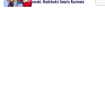
Gazowe przygotowania do zimy. Polska lepiej
wygląda niż inne kraje w Europie
czwartek, 6 sierpnia 2026
Podróżnik roku National Geographic zbliża
się do Kociewia. Płynie wpław przez całą
Wisłę
środa, 5 sierpnia 2026
Kradzież w pociągu zakończona
zatrzymaniem. Sprawcy wpadli jeszcze tego
samego dnia
środa, 5 sierpnia 2026
Zniszczył klimatyzator. Podczas
zatrzymania wyszło na jaw, że był
poszukiwany
środa, 5 sierpnia 2026
11
Mediana wynagrodzeń w Polsce przekroczyła
7,6 tys. zł