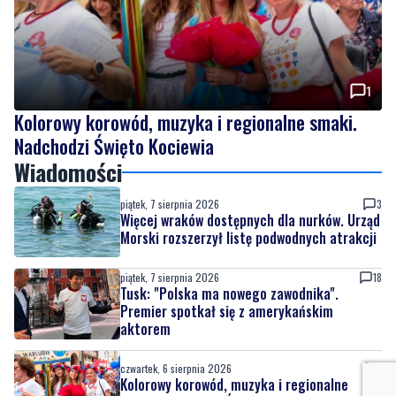
1
Kolorowy korowód, muzyka i regionalne smaki.
Nadchodzi Święto Kociewia
Wiadomości
piątek, 7 sierpnia 2026
3
Więcej wraków dostępnych dla nurków. Urząd
Morski rozszerzył listę podwodnych atrakcji
piątek, 7 sierpnia 2026
18
Tusk: "Polska ma nowego zawodnika".
Premier spotkał się z amerykańskim
aktorem
czwartek, 6 sierpnia 2026
1
Kolorowy korowód, muzyka i regionalne
smaki. Nadchodzi Święto Kociewia
czwartek, 6 sierpnia 2026
10