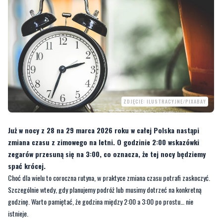
ZDJĘCIE: ILUSTRACYJNE/PIXABAY
Już w nocy z 28 na 29 marca 2026 roku w całej Polska nastąpi
zmiana czasu z zimowego na letni. O godzinie 2:00 wskazówki
zegarów przesuną się na 3:00, co oznacza, że tej nocy będziemy
spać krócej.
Choć dla wielu to coroczna rutyna, w praktyce zmiana czasu potrafi zaskoczyć.
Szczególnie wtedy, gdy planujemy podróż lub musimy dotrzeć na konkretną
godzinę. Warto pamiętać, że godzina między 2:00 a 3:00 po prostu… nie
istnieje.
Zmiana czasu może mieć realny wpływ na rozkłady jazdy, zwłaszcza w
przypadku nocnych połączeń kolejowych. W przeciwieństwie do jesiennego
cofania zegarów, kiedy pociągi zatrzymują się, by „wyrównać czas”, tym razem