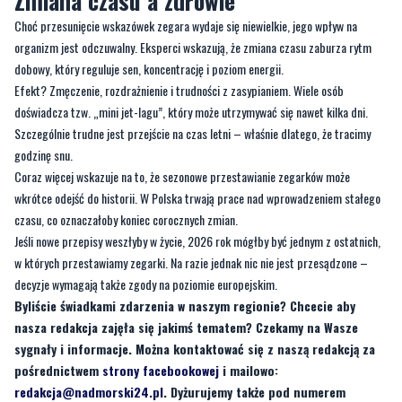
dobowy, który reguluje sen, koncentrację i poziom energii.
Efekt? Zmęczenie, rozdrażnienie i trudności z zasypianiem. Wiele osób
doświadcza tzw. „mini jet-lagu”, który może utrzymywać się nawet kilka dni.
Szczególnie trudne jest przejście na czas letni – właśnie dlatego, że tracimy
godzinę snu.
Coraz więcej wskazuje na to, że sezonowe przestawianie zegarków może
wkrótce odejść do historii. W Polska trwają prace nad wprowadzeniem stałego
czasu, co oznaczałoby koniec corocznych zmian.
Jeśli nowe przepisy weszłyby w życie, 2026 rok mógłby być jednym z ostatnich,
w których przestawiamy zegarki. Na razie jednak nic nie jest przesądzone –
decyzje wymagają także zgody na poziomie europejskim.
Byliście świadkami zdarzenia w naszym regionie? Chcecie aby
nasza redakcja zajęła się jakimś tematem? Czekamy na Wasze
sygnały i informacje. Można kontaktować się z naszą redakcją za
pośrednictwem
strony facebookowej
i mailowo:
redakcja@nadmorski24.pl
. Dyżurujemy także pod numerem
telefonu 729 715 670.
Byliście świadkami zdarzenia w naszym regionie? Chcecie