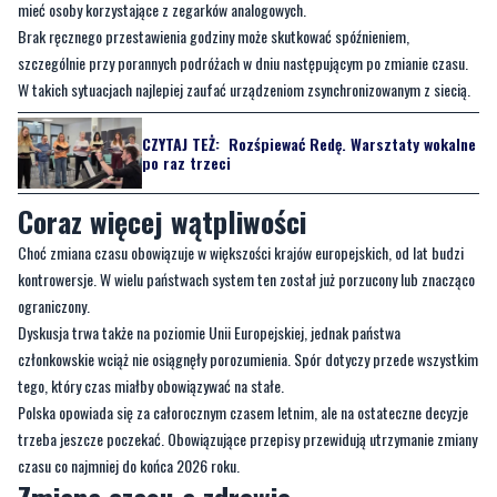
W takich sytuacjach najlepiej zaufać urządzeniom zsynchronizowanym z siecią.
CZYTAJ TEŻ:
Rozśpiewać Redę. Warsztaty wokalne
po raz trzeci
Coraz więcej wątpliwości
Choć zmiana czasu obowiązuje w większości krajów europejskich, od lat budzi
kontrowersje. W wielu państwach system ten został już porzucony lub znacząco
ograniczony.
Dyskusja trwa także na poziomie Unii Europejskiej, jednak państwa
członkowskie wciąż nie osiągnęły porozumienia. Spór dotyczy przede wszystkim
tego, który czas miałby obowiązywać na stałe.
Polska opowiada się za całorocznym czasem letnim, ale na ostateczne decyzje
trzeba jeszcze poczekać. Obowiązujące przepisy przewidują utrzymanie zmiany
czasu co najmniej do końca 2026 roku.
Zmiana czasu a zdrowie
Choć przesunięcie wskazówek zegara wydaje się niewielkie, jego wpływ na
organizm jest odczuwalny. Eksperci wskazują, że zmiana czasu zaburza rytm