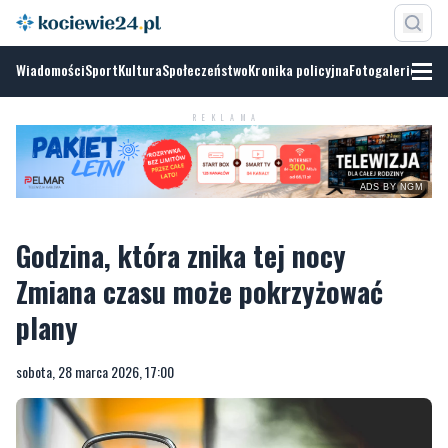
Wiadomości
Sport
Kultura
Społeczeństwo
Kronika policyjna
Fotogalerie
ADS BY
NGM
REKLAMA
Godzina, która znika tej nocy
Zmiana czasu może pokrzyżować
plany
sobota, 28 marca 2026, 17:00