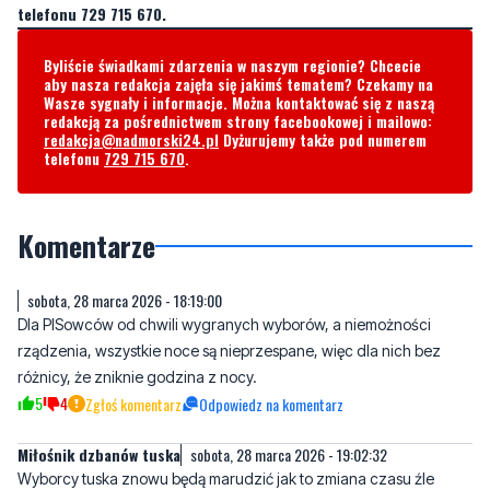
aby nasza redakcja zajęła się jakimś tematem? Czekamy na
Wasze sygnały i informacje. Można kontaktować się z naszą
redakcją za pośrednictwem strony facebookowej i mailowo:
redakcja@nadmorski24.pl
Dyżurujemy także pod numerem
telefonu
729 715 670
.
Komentarze
sobota, 28 marca 2026 - 18:19:00
Dla PISowców od chwili wygranych wyborów, a niemożności
rządzenia, wszystkie noce są nieprzespane, więc dla nich bez
różnicy, że zniknie godzina z nocy.
5
4
Zgłoś komentarz
Odpowiedz na komentarz
Miłośnik dzbanów tuska
sobota, 28 marca 2026 - 19:02:32
Wyborcy tuska znowu będą marudzić jak to zmiana czasu źle
wpływa na ich zryte berety. Tylko oni marudzą!!!
1
7
Zgłoś komentarz
Odpowiedz na komentarz