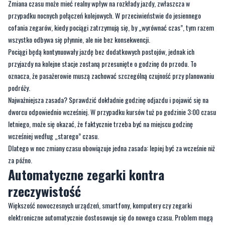
wszystko odbywa się płynnie, ale nie bez konsekwencji.
Pociągi będą kontynuowały jazdę bez dodatkowych postojów, jednak ich
przyjazdy na kolejne stacje zostaną przesunięte o godzinę do przodu. To
oznacza, że pasażerowie muszą zachować szczególną czujność przy planowaniu
podróży.
Najważniejsza zasada? Sprawdzić dokładnie godzinę odjazdu i pojawić się na
dworcu odpowiednio wcześniej. W przypadku kursów tuż po godzinie 3:00 czasu
letniego, może się okazać, że faktycznie trzeba być na miejscu godzinę
wcześniej według „starego” czasu.
Dlatego w noc zmiany czasu obowiązuje jedna zasada: lepiej być za wcześnie niż
za późno.
Automatyczne zegarki kontra
rzeczywistość
Większość nowoczesnych urządzeń, smartfony, komputery czy zegarki
elektroniczne automatycznie dostosowuje się do nowego czasu. Problem mogą
mieć osoby korzystające z zegarków analogowych.
Brak ręcznego przestawienia godziny może skutkować spóźnieniem,
szczególnie przy porannych podróżach w dniu następującym po zmianie czasu.