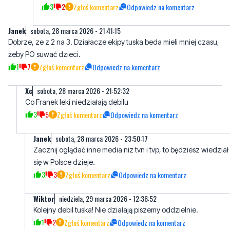
Dobrze, ze z 2 na 3. Działacze ekipy tuska beda mieli mniej czasu,
żeby PO suwać dzieci.
1
7
Zgłoś komentarz
Odpowiedz na komentarz
Xc
sobota, 28 marca 2026 - 21:52:32
Co Franek leki niedziałają debilu
3
5
Zgłoś komentarz
Odpowiedz na komentarz
Janek
sobota, 28 marca 2026 - 23:50:17
Zacznij oglądać inne media niz tvn i tvp, to będziesz wiedział
się w Polsce dzieje.
3
3
Zgłoś komentarz
Odpowiedz na komentarz
Wiktor
niedziela, 29 marca 2026 - 12:36:52
Kolejny debil tuska! Nie działają piszemy oddzielnie.
1
2
Zgłoś komentarz
Odpowiedz na komentarz
niedziela, 29 marca 2026 - 04:34:37
Redakcja powinna blokować większość komentujących. Za te