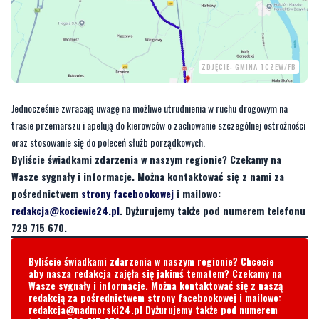
ZDJĘCIE: GMINA TCZEW/FB
Jednocześnie zwracają uwagę na możliwe utrudnienia w ruchu drogowym na
trasie przemarszu i apelują do kierowców o zachowanie szczególnej ostrożności
oraz stosowanie się do poleceń służb porządkowych.
Byliście świadkami zdarzenia w naszym regionie? Czekamy na
Wasze sygnały i informacje. Można kontaktować się z nami za
pośrednictwem
strony facebookowej
i mailowo:
redakcja@kociewie24.pl
. Dyżurujemy także pod numerem telefonu
729 715 670.
Byliście świadkami zdarzenia w naszym regionie? Chcecie
aby nasza redakcja zajęła się jakimś tematem? Czekamy na
Wasze sygnały i informacje. Można kontaktować się z naszą
redakcją za pośrednictwem strony facebookowej i mailowo:
redakcja@nadmorski24.pl
Dyżurujemy także pod numerem