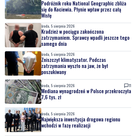
Podróżnik roku National Geographic zbliża
się do Kociewia. Płynie wpław przez całą
Wisłę
środa, 5 sierpnia 2026
Kradzież w pociągu zakończona
zatrzymaniem. Sprawcy wpadli jeszcze tego
samego dnia
środa, 5 sierpnia 2026
Zniszczył klimatyzator. Podczas
zatrzymania wyszło na jaw, że był
poszukiwany
środa, 5 sierpnia 2026
11
Mediana wynagrodzeń w Polsce przekroczyła
7,6 tys. zł
środa, 5 sierpnia 2026
Największa inwestycja drogowa regionu
wchodzi w fazę realizacji