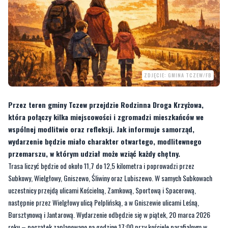
ZDJĘCIE: GMINA TCZEW/FB
Przez teren gminy Tczew przejdzie Rodzinna Droga Krzyżowa,
która połączy kilka miejscowości i zgromadzi mieszkańców we
wspólnej modlitwie oraz refleksji. Jak informuje samorząd,
wydarzenie będzie miało charakter otwartego, modlitewnego
przemarszu, w którym udział może wziąć każdy chętny.
Trasa liczyć będzie od około 11,7 do 12,5 kilometra i poprowadzi przez
Subkowy, Wielgłowy, Gniszewo, Śliwiny oraz Lubiszewo. W samych Subkowach
uczestnicy przejdą ulicami Kościelną, Zamkową, Sportową i Spacerową,
następnie przez Wielgłowy ulicą Pelplińską, a w Gniszewie ulicami Leśną,
Bursztynową i Jantarową. Wydarzenie odbędzie się w piątek, 20 marca 2026
roku – początek zaplanowano na godzinę 17:00 przy kościele parafialnym w