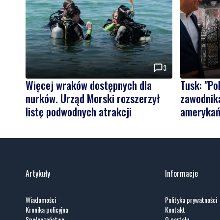
3
Więcej wraków dostępnych dla
Tusk: "P
nurków. Urząd Morski rozszerzył
zawodnika
listę podwodnych atrakcji
amerykań
Artykuły
Informacje
Wiadomości
Polityka prywatności
Kronika policyjna
Kontakt
Społeczeństwo
O portalu