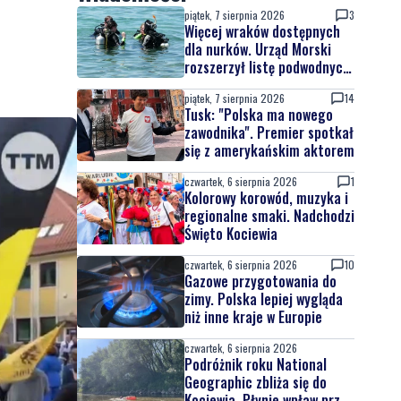
piątek, 7 sierpnia 2026
3
Więcej wraków dostępnych
dla nurków. Urząd Morski
rozszerzył listę podwodnych
atrakcji
piątek, 7 sierpnia 2026
14
Tusk: "Polska ma nowego
zawodnika". Premier spotkał
się z amerykańskim aktorem
czwartek, 6 sierpnia 2026
1
Kolorowy korowód, muzyka i
regionalne smaki. Nadchodzi
Święto Kociewia
czwartek, 6 sierpnia 2026
10
Gazowe przygotowania do
zimy. Polska lepiej wygląda
niż inne kraje w Europie
czwartek, 6 sierpnia 2026
Podróżnik roku National
Geographic zbliża się do
Kociewia. Płynie wpław przez