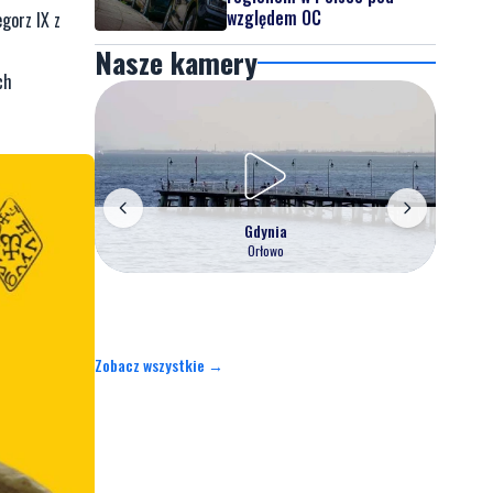
względem OC
gorz IX z
Nasze kamery
ch
Gdynia
Orłowo
Zobacz wszystkie →