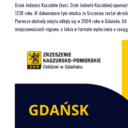
Dzień Jedności Kaszubów (kasz. Dzéń Jednotë Kaszëbów) upamiętn
1238 roku. W dokumencie tym władca ze Szczecina został określo
Pierwsze obchody święta odbyły się w 2004 roku w Gdańsku. Od 
miejscowościach regionu, a także w formule wydarzenia o zasię