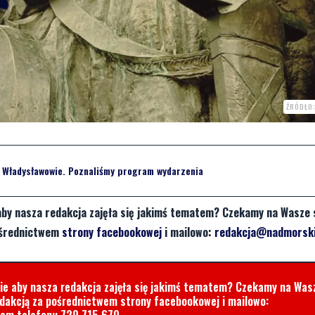
ŹRÓDŁO:
 Władysławowie. Poznaliśmy program wydarzenia
aby nasza redakcja zajęła się jakimś tematem? Czekamy na Wasze 
pośrednictwem
strony facebookowej
i mailowo:
redakcja@nadmorski
cie aby nasza redakcja zajęła się jakimś tematem? Czekamy na Was
edakcją za pośrednictwem strony facebookowej i mailowo:
rem telefonu
729 715 670
.