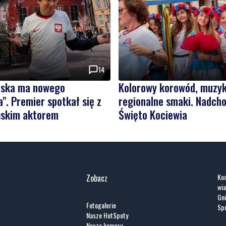
14
olska ma nowego
Kolorowy korowód, muzyk
". Premier spotkał się z
regionalne smaki. Nadcho
skim aktorem
Święto Kociewia
Koc
Zobacz
wia
Gni
Fotogalerie
Spr
Nasze HotSpoty
Nasze kamery