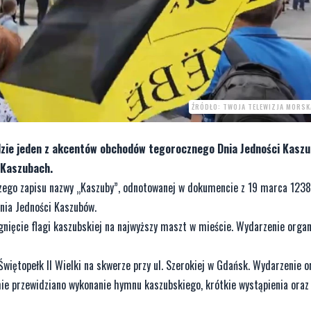
ŹRÓDŁO: TWOJA TELEWIZJA MORSK
ędzie jeden z akcentów obchodów tegorocznego Dnia Jedności Kasz
 Kaszubach.
zego zapisu nazwy „Kaszuby”, odnotowanej w dokumencie z 19 marca 1238
nia Jedności Kaszubów.
nięcie flagi kaszubskiej na najwyższy maszt w mieście. Wydarzenie organ
więtopełk II Wielki na skwerze przy ul. Szerokiej w Gdańsk. Wydarzenie o
 przewidziano wykonanie hymnu kaszubskiego, krótkie wystąpienia oraz 