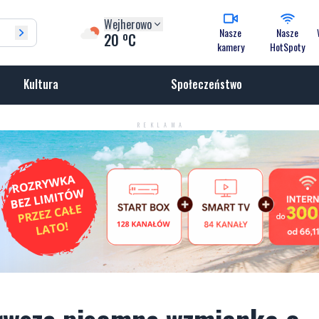
Wejherowo
Nasze
Nasze
o
20
C
kamery
HotSpoty
Kultura
Społeczeństwo
REKLAMA