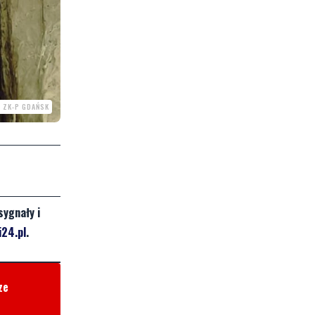
 ZK-P GDAŃSK
sygnały i
24.pl
.
ze