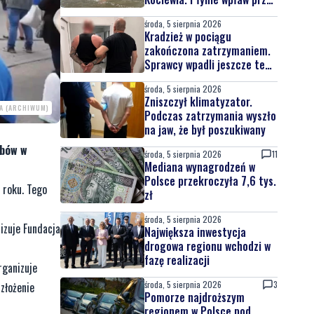
całą Wisłę
środa, 5 sierpnia 2026
Kradzież w pociągu
zakończona zatrzymaniem.
Sprawcy wpadli jeszcze tego
samego dnia
środa, 5 sierpnia 2026
Zniszczył klimatyzator.
A (ARCHIWUM)
Podczas zatrzymania wyszło
na jaw, że był poszukiwany
ubów w
środa, 5 sierpnia 2026
11
Mediana wynagrodzeń w
Polsce przekroczyła 7,6 tys.
 roku. Tego
zł
środa, 5 sierpnia 2026
izuje Fundacja
Największa inwestycja
drogowa regionu wchodzi w
fazę realizacji
rganizuje
środa, 5 sierpnia 2026
3
złożenie
Pomorze najdroższym
regionem w Polsce pod