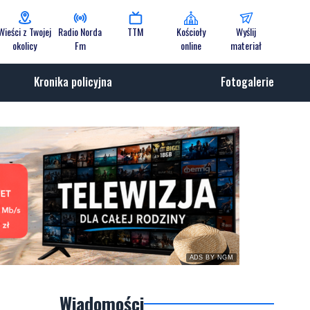
Wieści z Twojej
Radio Norda
TTM
Kościoły
Wyślij
okolicy
Fm
online
materiał
Kronika policyjna
Fotogalerie
ADS BY NGM
Wiadomości