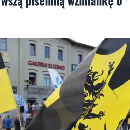
rwszą pisemną wzmiankę o