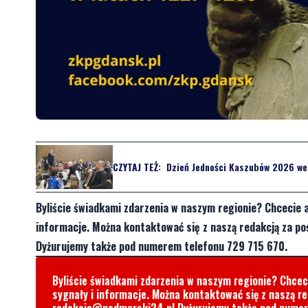
CZYTAJ TEŻ:
Dzień Jedności Kaszubów 2026 we
Byliście świadkami zdarzenia w naszym regionie? Chcecie 
informacje. Można kontaktować się z naszą redakcją za 
Dyżurujemy także pod numerem telefonu 729 715 670.
Byliście świadkami zdarzenia w naszym regionie? Chce
sygnały i informacje. Można kontaktować się z naszą r
redakcja@nadmorski24.pl
Dyżurujemy także pod nume